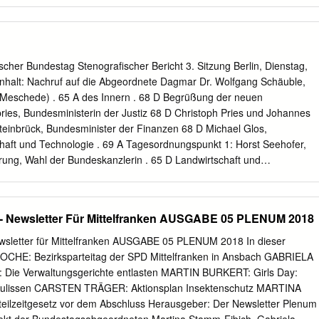
Freie Demokratische Sabine Leutheusser-Schnarrenberger,
iam Gruß, MdB Marina Schuster, Jimmy Schulz Feldafing 4 Bär, Karl
 Dr. Anton Hofreiter, Agrarökonom GRÜNE DIE GRÜNEN GRÜNE Ekin
berg 5 Wagner, Andreas DIE LINKE 5 Klaus Ernst, Eva Bulling-Schröter,
ole Gohlke, Harald Weinberg, Geretsried Nicole Fritsche 6 Müller,
scher Bundestag Stenografischer Bericht 3. Sitzung Berlin, Dienstag,
o Kramm, Alexander Bock, Student PIRATEN Deutschland PIRATEN
nhalt: Nachruf auf die Abgeordnete Dagmar Dr. Wolfgang Schäuble,
ationaldemokratische 7 Partei Deutschlands NPD Karl Richter, Sigrid
(Meschede) . 65 A des Innern . 68 D Begrüßung der neuen
kat 8 Jenne, Helmut Ökologisch-Demokratische 8 Ökologisch- Partei
ries, Bundesministerin der Justiz 68 D Christoph Pries und Johannes
laudia Wiest, Gabriela Schimmer-Göresz, EDV-Fachmann Sebastian
einbrück, Bundesminister der Finanzen 68 D Michael Glos,
chaft und Technologie . 69 A Tagesordnungspunkt 1: Horst Seehofer,
rung, Wahl der Bundeskanzlerin . 65 D Landwirtschaft und
Präsident Dr. Norbert Lammert . 66 B Dr. Franz Josef Jung,
digung . 69 A Ergebnis . 66 C Dr. Ursula von der Leyen,
ela Merkel (CDU/CSU) . 66 D für Familie, Senioren, Frauen und Jugen
 Newsletter Für Mittelfranken AUSGABE 05 PLENUM 2018
sministerin für Tagesordnungspunkt 2: Gesundheit . 69 B Eidesleistung
 A Wolfgang Tiefensee, Bundesminister für Verkehr, Bau und
sletter für Mittelfranken AUSGABE 05 PLENUM 2018 In dieser
räsident Dr. Norbert Lammert . 67 A Sigmar Gabriel, Bundesminister fü
HE: Bezirksparteitag der SPD Mittelfranken in Ansbach GABRIELA
, Bundeskanzlerin . 67 B Naturschutz und Reaktorsicherheit . 69 B Dr.
: Die Verwaltungsgerichte entlasten MARTIN BURKERT: Girls Day:
inisterin für Bildung und Forschung . 69 C Tagesordnungspunkt 3:
ie Kulissen CARSTEN TRÄGER: Aktionsplan Insektenschutz MARTINA
l, Bundesministerin Bekanntgabe der Bildung der Bundesregie- für
ilzeitgesetz vor dem Abschluss Herausgeber: Der Newsletter Plenum
rbeit und rung . 67 C Entwicklung . 69 C Präsident Dr. Norbert