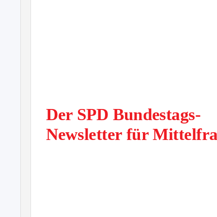
Der SPD Bundestags-
Newsletter für Mittelfr
Themen dieser Ausgabe:
75. JAHRESTAG DER BEFREIUNG VON AUSCHWIT
Bundestag gedenkt am 29. Januar im Beisein des israelischen
denten Reuven Rivlin der Opfer des Nationalsozialismus.