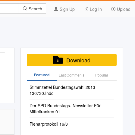
Sign Up
Log In
Upload
Search
Download
Featured
Last Commenis
Popular
Stimmzettel Bundestagswahl 2013
130730.Indd
Der SPD Bundestags- Newsletter Für
Mittelfranken 01
Plenarprotokoll 16/3