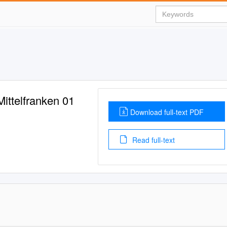
ittelfranken 01
Download full-text PDF
Read full-text