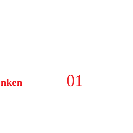
01
anken
Z:
 Präsi-