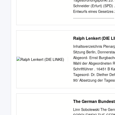
Tagesordnungspunkt 23: 3
überzeugen, wird ein orde
Schneider (Erfurt) (SPD) .
Unser Parteitag am 10. Mä
Entwurfs eines Gesetzes 
Menschen, die auf uns und
.............................
nicht tun. Ein Zeichen, d
LINKE) ................. 
90/ DIE GRÜNEN) ............
Gesine Lötzsch (DIE LINKE)
Ralph Lenkert (DIE L
Künast (BÜNDNIS 90/ DIE GRÜ
Schäuble, Bundesminister
Inhaltsverzeichnis Plenar
..................................
Sitzung Berlin, Donnerst
Norbert Barthle (CDU/CSU) .
Abgeord- Ernst Burgbache
Wahlperiode – 41. Sitzung
Wahl der Abgeordneten Ra
................................
Schriftführer . 16451 B 
Tagesord- Dr. Diether De
90/ Absetzung der Tages
Claudia Bögel (FDP) . 16
16462 C Tagesordnungspun
Abgeordneten Dr. Joachim 
The German Bundest
Lämmel (CDU/CSU) . 1646
LINKE) . 16465 A sowie d
Linn Sobolewski The Germ
Claudia Lena Strothmann 