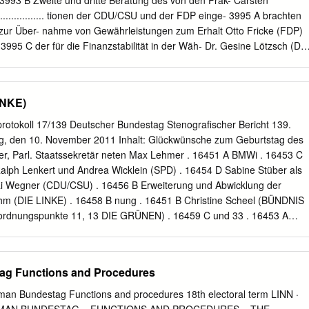
993 B Zweite und dritte Beratung des von den Frak- Carsten
ntliches Stück Arbeit. Wir schaffen das nur, wenn wir alle mit anpacken
................ tionen der CDU/CSU und der FDP einge- 3995 A brachten
rz ist der Auftakt dazu. Hier wollen wir ein Zeichen setzen für die
zur Über- nahme von Gewährleistungen zum Erhalt Otto Fricke (FDP)
 unsere Politik hoffen. Und auch und gerade für die, die das jetzt noc
........... 3995 C der für die Finanzstabilität in der Wäh- Dr. Gesine Lötzsch (DI
ass wir das anpacken.
3995 D rungsunion erforderlichen Zahlungsfähig- Renate Künast (BÜNDNIS
........................... 3998 B keit der Hellenischen Republik (Wäh- Dr.
 ................. 4000 B rungsunion-Finanzstabilitätsgesetz – Renate
INKE)
NEN) ....................................... WFStG) 4000 C Dr. Wolfgang
 (Drucksachen 17/1544, 17/1561, 17/1562) .... BMF
protokoll 17/139 Deutscher Bundestag Stenografischer Bericht 139.
...................... 3989 D 4001 A Sigmar Gabriel (SPD) ..................................
ag, den 10. November 2011 Inhalt: Glückwünsche zum Geburtstag des
....................... 4003 B 3990 B II Deutscher Bundestag – 17.
r, Parl. Staatssekretär neten Max Lehmer . 16451 A BMWi . 16453 C
, Berlin, Freitag, den 7. Mai 2010 Otto Fricke (FDP)
lph Lenkert und Andrea Wicklein (SPD) . 16454 D Sabine Stüber als
.... rung 4005 A (Drucksache 17/865) ............................... 4031
Kai Wegner (CDU/CSU) . 16456 B Erweiterung und Abwicklung der
hm (DIE LINKE) . 16458 B nung . 16451 B Christine Scheel (BÜNDNIS
ordnungspunkte 11, 13 DIE GRÜNEN) . 16459 C und 33 . 16453 A
461 B Dr. Diether Dehm (DIE LINKE) . 16462 C Claudia Bögel (FDP) .
kt 3: Rita Schwarzelühr-Sutter (SPD) . 16462 D Antrag der
Pfeiffer, Dr. Michael Fuchs, Kai Wegner, weiterer Ab- Andreas G.
ag Functions and Procedures
4 A geordneter und der Fraktion der CDU/CSU Johanna Voß (DIE
er Abgeordneten Dr. Hermann Otto Solms, Dr. Martin Lindner (Berlin),
an Bundestag Functions and procedures 18th electoral term LINN ·
(CDU/CSU) . 16466 A Bögel, weiterer Abgeordneter und der Frak-