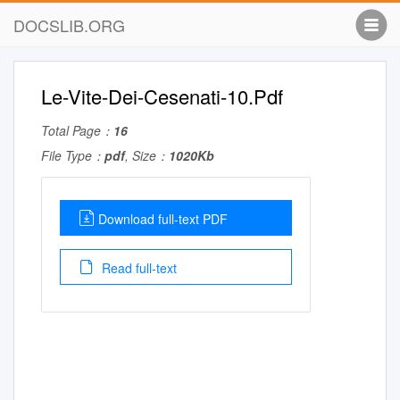
DOCSLIB.ORG
Le-Vite-Dei-Cesenati-10.Pdf
Total Page：
16
File Type：
pdf
, Size：
1020Kb
Download full-text PDF
Read full-text