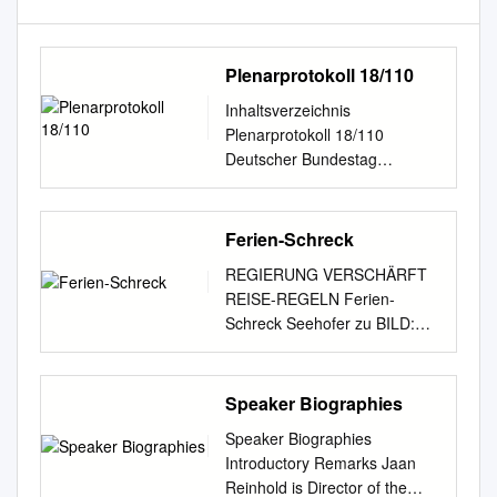
Plenarprotokoll 18/110
Inhaltsverzeichnis
Plenarprotokoll 18/110
Deutscher Bundestag
Stenografischer Bericht 110.
Sitzung Berlin, Freitag, den
12. Juni 2015 Inhalt:
Ferien-Schreck
Tagesordnungspunkt 23: ner
REGIERUNG VERSCHÄRFT
Speicherpflicht und
REISE-REGELN Ferien-
Höchstspei- cherfrist für
Schreck Seehofer zu BILD:
Verkehrsdaten – Zweite und
„Reiserückkehrer müssen
dritte Beratung des von der
künftig bei jeder Einreise
Drucksache 18/5088 . 10582
einen negativen Corona-Test
Speaker Biographies
C Bundesregierung
haben, egal aus welchem
eingebrachten Entwurfs eines
Speaker Biographies
Land sie zurückkommen“ von:
Gesetzes zur Erhöhung der
Introductory Remarks Jaan
LYDIA ROSENFELDER,
Si- b) Antrag der
Reinhold is Director of the
PETER TIEDE, NELLY KÜHN