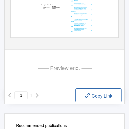
Internationale
SGP
Dietmar Gaisenkersting, Elisabeth
Zimmermann-Modler
Löper,
Anna Hilde
19
19
Basisdemokratische Partei Deutschland
dieBasis
dieBasis
Pädagogin
Dirk Sattelmaier, Karina Reiß, Prof. Sucharit
Basisdemokratische Partei
(Erwachsenenbildung)
Bhakdi, Prof. Dr. Martin Schwab, Sandra
Deutschland
Rüthen
Fröhlingsdorf
20
Bündnis C - Christen für Deutschland
Bündnis C
Marcel Stubbe, Jan Schulte, Dietrich Janzen,
Sandra Stubbe, Norman Kerner
21
Die Urbane. Eine HipHop Partei
du.
Yvonne Müller, Salimatou Jome, Felix Mangen
22
Europäische Partei LIEBE
LIEBE
Helene Susojev, Anatolij Niederhaus, Irina
Kaschirin, Diana Kabanov, Irina Felker
23
Liberal-Konservative Reformer
LKR
Dirk Schmidt, Andrea Konorza, Dirk Kosse,
Philipp Bender, Klausjochen Berger
24
Partei des Fortschritts
PdF
Lukas Sieper, Anna Sophie Schmitz, Artemij
Kiel, Theresa Schmitz, Joel Christobal
Chamorro Herrera
25
>> Partei für Kinder, Jugendliche und
Familien << – Lobbyisten für Kinder –
LfK
Nele Flüchter, Dr. Nicole Reese
26
Team Todenhöfer – Die Gerechtigkeitspartei
Team Todenhöfer
Sophia Jäger, Adnan Saidi, Jürgen Lennartz,
Lisa-Catharina Gündüz, Ali Seyed Jawaheri
Shoar
27
Volt Deutschland
Volt
Rebekka Müller, Daniel Staiger, Paula Mühl,
Lars Herbold, Carina Beckmann
—— Preview end. ——
1
Copy Link
Recommended publications