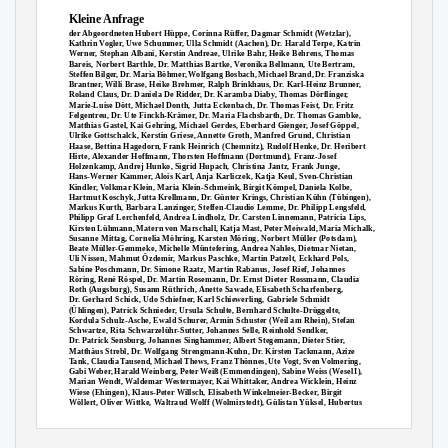
Kleine Anfrage
der Abgeordneten Hubert Hüppe, Corinna Rüffer, Dagmar Schmidt (Wetzlar),
Kathrin Vogler, Uwe Schummer, Ulla Schmidt (Aachen), Dr. Harald Terpe, Katrin
Werner, Stephan Albani, Kerstin Andreae, Ulrike Bahr, Heike Behrens, Thomas
Bareis, Norbert Barthle, Dr. Matthias Bartke, Veronika Bellmann, Ute Bertram,
Steffen Bilger, Dr. Maria Böhmer, Wolfgang Bosbach, Michael Brand, Dr. Franziska
Brantner, Willi Brase, Heike Brehmer, Ralph Brinkhaus, Dr. Karl-Heinz Brunner,
Roland Claus, Dr. Daniela De Ridder, Dr. Karamba Diaby, Thomas Dörflinger,
Marie-Luise Dött, Michael Donth, Jutta Eckenbach, Dr. Thomas Feist, Dr. Fritz
Felgentreu, Dr. Ute Finckh-Krämer, Dr. Maria Flachsbarth, Dr. Thomas Gambke,
Matthias Gastel, Kai Gehring, Michael Gerdes, Eberhard Gienger, Josef Göppel,
Ulrike Gottschalck, Kerstin Griese, Annette Groth, Manfred Grund, Christian
Haase, Bettina Hagedorn, Frank Heinrich (Chemnitz), Rudolf Henke, Dr. Heribert
Hirte, Alexander Hoffmann, Thorsten Hoffmann (Dortmund), Franz-Josef
Holzenkamp, Andrej Hunko, Sigrid Hupach, Christina Jantz, Frank Junge,
Hans-Werner Kammer, Alois Karl, Anja Karliczek, Katja Keul, Sven-Christian
Kindler, Volkmar Klein, Maria Klein-Schmeink, Birgit Kömpel, Daniela Kolbe,
Hartmut Koschyk, Jutta Krellmann, Dr. Günter Krings, Christian Kühn (Tübingen),
Markus Kurth, Barbara Lanzinger, Steffen-Claudio Lemme, Dr. Philipp Lengsfeld,
Philipp Graf Lerchenfeld, Andrea Lindholz, Dr. Carsten Linnemann, Patricia Lips,
Kirsten Lühmann, Matern von Marschall, Katja Mast, Peter Meiwald, Maria Michalk,
Susanne Mittag, Cornelia Möhring, Karsten Möring, Norbert Müller (Potsdam),
Beate Müller-Gemmeke, Michelle Müntefering, Andrea Nahles, Dietmar Nietan,
Uli Nissen, Mahmut Özdemir, Markus Paschke, Martin Patzelt, Eckhard Pols,
Sabine Poschmann, Dr. Simone Raatz, Martin Rabanus, Josef Rief, Johannes
Röring, René Röspel, Dr. Martin Rosemann, Dr. Ernst Dieter Rossmann, Claudia
Roth (Augsburg), Susann Rüthrich, Anette Sawade, Elisabeth Scharfenberg,
Dr. Gerhard Schick, Udo Schiefner, Karl Schiewerling, Gabriele Schmidt
(Ühlingen), Patrick Schnieder, Ursula Schulte, Bernhard Schulte-Drüggelte,
Kordula Schulz-Asche, Ewald Schurer, Armin Schuster (Weil am Rhein), Stefan
Schwartze, Rita Schwarzelühr-Sutter, Johannes Selle, Reinhold Sendker,
Dr. Patrick Sensburg, Johannes Singhammer, Albert Stegemann, Dieter Stier,
Matthäus Strebl, Dr. Wolfgang Strengmann-Kuhn, Dr. Kirsten Tackmann, Azize
Tank, Claudia Tausend, Michael Thews, Franz Thönnes, Ute Vogt, Sven Volmering,
Gabi Weber, Harald Weinberg, Peter Weiß (Emmendingen), Sabine Weiss (Wesel I),
Marian Wendt, Waldemar Westermayer, Kai Whittaker, Andrea Wicklein, Heinz
Wiese (Ehingen), Klaus-Peter Willsch, Elisabeth Winkelmeier-Becker, Birgit
Wöllert, Oliver Wittke, Waltraud Wolff (Wolmirstedt), Gülistan Yüksel, Hubertus
Zdebel, Tobias Zech, Heinrich Zertik, Dr. Jens Zimmermann, Sabine Zimmermann
(Zwickau)