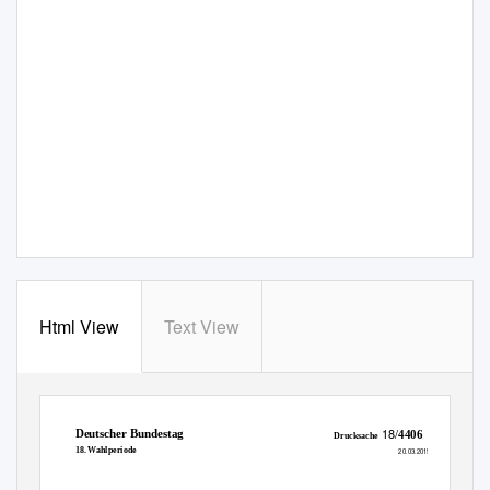
Html View
Text View
18/
Deutscher Bundestag
4406
Drucksache
18. Wahlperiode
20.03.2015