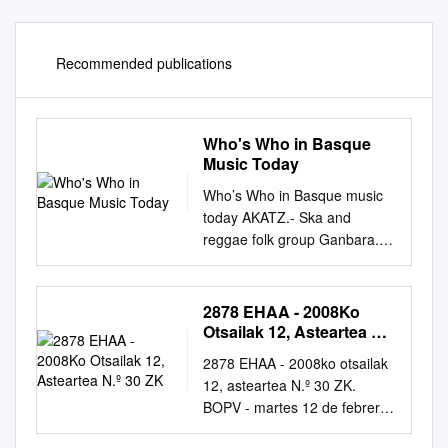
Recommended publications
Who's Who in Basque
Music Today
Who’s Who in Basque music
today AKATZ.- Ska and
reggae folk group Ganbara.
recorded in 2000 at the
circles. In 1998 the band DJ
AXULAR.- Gipuzkoa- Epelde),
2878 EHAA - 2008Ko
accomplished big band from
Otsailak 12, Asteartea N.º
Bizkaia with Accompanies
30 ZK
2878 EHAA - 2008ko otsailak
performers Azkoitia
12, asteartea N.º 30 ZK.
slaughterhouse, began
BOPV - martes 12 de febrero
spreading power pop born
de 2008 EBATZI DUT:
Axular Arizmendi accordionist