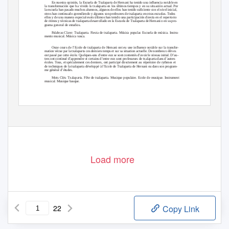
En nuestra opinión, la Escuela de Txalaparta de Hernani ha tenido una influencia notable en
la transformación que ha vivido la txalaparta en los últimos tiempos y en su situación actual. Por
la escuela han pasado muchos alumnos, algunos de ellos han tenido suficiente con el nivel inicial,
otros han continuado aprendiendo y algunos son profesores de txalaparta en otras escuelas. Todos
ellos y de una manera especial esots últimos han tenido una participación directa en el repertorio
de ritmos y técnicas de txalaparta desarrollado en la Escuela de Txalaparta de Hernani o en su pro-
grama general de estudios.
Palabras Clave: Txalaparta. Fiesta de txalaparta. Música popular. Escuela de música. Instru-
mento musical. Música vasca.
Onze cours de l’Ecole de txalaparta de Hernani ont eu une influence notable sur la transfor-
mation vécue par la txalaparta ces derniers temps et sur sa situation actuelle. De nombreux élèves
ont passé par cette école. Quelques-uns d’entre eux se sont contentés d’avoir le niveau initial. D’au-
tres ont continué d’apprendre et certains d’entre eux sont professeurs de txalaparta dans d’autres
écoles. Tous, et spécialement ces derniers, ont participé directement au répertoire de rythmes et
de techniques de la txalaparta développé à l’Ecole de Txalaparta de Hernani ou dans son program-
me général d’études.
Mots Clés: Txalaparta. Fête de txalaparta. Musique populaire. Ecole de musique. Instrument
musical. Musique basque.
151
Jentilbaratz. 9, 200
7
,
1
51-172
Load more
22
Copy Link