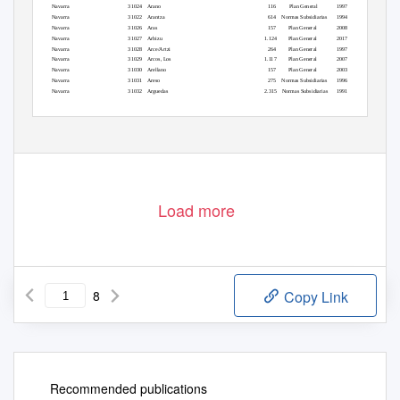
Navarra
31024 Arano
116 Plan
General
1997
Navarra
31022 Arantza
614 Normas
Subsidiarias
1994
Navarra
31026 Aras
157
Plan General
2008
Navarra
31027 Arbizu
1.124
Plan General
2017
Navarra
31028 Arce/Artzi
264
Plan General
1997
Navarra
31029 Arcos,
Los
1.117
Plan General
2007
Navarra
31030 Arellano
157
Plan General
2003
Navarra
31031 Areso
275 Normas
Subsidiarias
1996
Navarra
31032 Arguedas
2.315 Normas
Subsidiarias
1991
Navarra
31033 Aria
53
Plan General
2015
Navarra
31034 Aribe
36
Plan General
2017
BASE DE DATOS DE PLANEAMIENTO GENERAL MUNICIPAL
Actualización: Julio 2019
Load more
8
Copy Link
Recommended publications