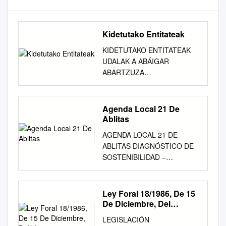
Kidetutako Entitateak
KIDETUTAKO ENTITATEAK
UDALAK A ABÁIGAR
ABARTZUZA
ABAURREGAINA/ABAURREA
ALTA
ABAURREPEA/ABAURREA
Agenda Local 21 De
BAJA ABERIN ABLITAS
Ablitas
ADIÓS AGOITZ AGUILAR DE
AGENDA LOCAL 21 DE
CODÉS AIEGI ALLIN ALLO
ABLITAS DIAGNÓSTICO DE
ALSASUA / ALTSASU
SOSTENIBILIDAD –
AMÉSCOA BAJA ANDOSILLA
DOCUMENTO DAFO
ANTSOAIN ANTZIN ANUE
Diciembre 2017 INDICE 1.-
AÑORBE ARAITZ ARAKIL
INTRODUCCIÓN
Ley Foral 18/1986, De 15
ARANARATXE ARANGUREN
................................................
De Diciembre, Del
ARANO ARANTZA ARAS
................................................
Vascuence
ARBIZU ARELLANO ARESO
LEGISLACIÓN
............................ 1 2.-