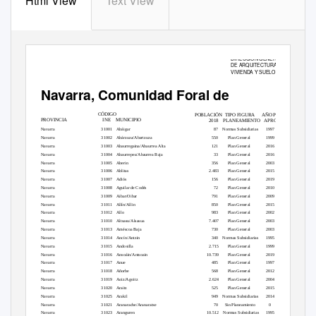
Html View
Text View
DIRECCIÓN GENERAL
DE ARQUITECTURA,
VIVIENDA Y SUELO
Navarra, Comunidad Foral de
CÓDIGO
POBLACIÓN
TIPO FIGURA
AÑO PUBLIC.
INE
PROVINCIA
MUNICIPIO
2018 PLANEAMIENTO
APROBACIÓN
Navarra
31001 Abáigar
87 Normas
Subsidiarias
1997
Navarra
31002 Abárzuza/Abartzuza
550
Plan General
1999
Navarra
31003 Abaurregaina/Abaurrea
Alta
121
Plan General
2016
Navarra
31004 Abaurrepea/Abaurrea
Baja
33
Plan General
2016
Navarra
31005 Aberin
356
Plan General
2003
Navarra
31006 Ablitas
2.483
Plan General
2015
Navarra
31007 Adiós
156
Plan General
2019
Navarra
31008 Aguilar
de Codés
72
Plan General
2010
Navarra
31009 Aibar/Oibar
791
Plan General
2009
Navarra
31011 Allín/Allin
850
Plan General
2015
Navarra
31012 Allo
983
Plan General
2002
Navarra
31010 Altsasu/Alsasua
7.407
Plan General
2003
Navarra
31013 Améscoa
Baja
730
Plan General
2003
Navarra
31014 Ancín/Antzin
340 Normas
Subsidiarias
1995
Navarra
31015 Andosilla
2.715
Plan General
1999
Navarra
31016 Ansoáin/Antsoain
10.739
Plan General
2019
Navarra
31017 Anue
485
Plan General
1997
Navarra
31018 Añorbe
568
Plan General
2012
Navarra
31019 Aoiz/Agoitz
2.624
Plan General
2004
Navarra
31020 Araitz
525
Plan General
2015
Navarra
31025 Arakil
949 Normas
Subsidiarias
2014
Navarra
31021 Aranarache/Aranaratxe
70 Sin
Planeamiento
0
Navarra
31023 Aranguren
10.512 Normas
Subsidiarias
1995