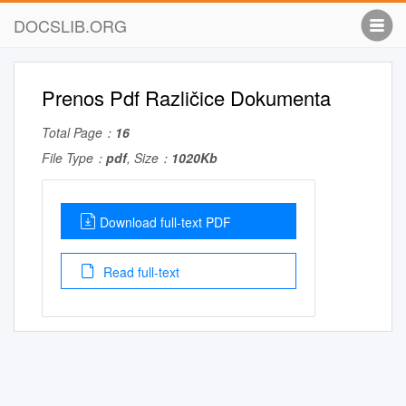
DOCSLIB.ORG
Prenos Pdf Različice Dokumenta
Total Page：
16
File Type：
pdf
, Size：
1020Kb
Download full-text PDF
Read full-text