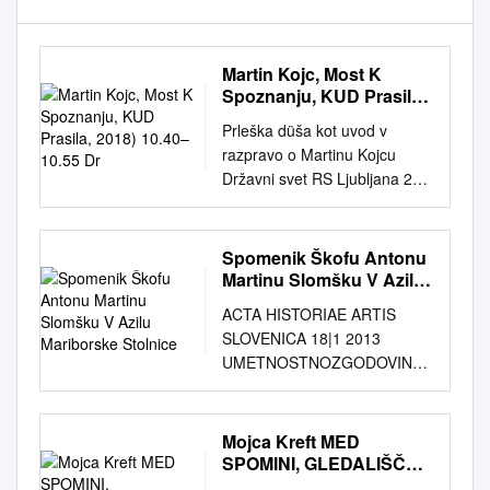
Martin Kojc, Most K
Spoznanju, KUD Prasila,
2018) 10.40–10.55 Dr
Prleška düša kot uvod v
razpravo o Martinu Kojcu
Državni svet RS Ljubljana 24.
april 2019 10.00–10.20
Pozdravni nagovori Matjaž
Švagan, podpredsednik
Spomenik Škofu Antonu
Državnega sveta Jurij Borko,
Martinu Slomšku V Azilu
župan Občine Središče ob
Mariborske Stolnice
ACTA HISTORIAE ARTIS
Dravi Danijel Vrbnjak, župan
SLOVENICA 18|1 2013
Občine Ormož Mag. Primož
UMETNOSTNOZGODOVINSK
Ilešič, sekretar na Uradu RS
I INŠTITUT FRANCETA
za Slovence v zamejstvu in po
STELETA ZRC SAZU 2013 1 |
svetu Dušan Gerlovič,
18 Vsebina • Contents Ana
Mojca Kreft MED
predsednik uprave Ustanove
Kostić, Public Monuments in
SPOMINI, GLEDALIŠČEM
dr. Antona Trstenjaka 10.20–
Sacred Space. Memorial
in LITERATURO