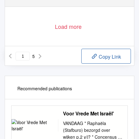
Load more
5
Copy Link
Recommended publications
Voor Vrede Met Israël'
VANDAAG * Raphaëla
(Stafburo) bezorgd over
wijken p.2 y/j? * Concensus bij