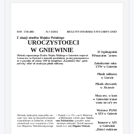
ISSN 1730-4881
Nr 7-8/2014
BIULETYN INFORMACYJNY GMINY GNIEWINO
Z okazji œwiêta Wojska Polskiego
UROCZYSTOŒCI
W GNIEWINIE
II Ogólnopolski
Pó³maraton ¯arnowiecki
Obchody tegorocznego Œwiêta Wojska Polskiego w Gniewinie rozpoczê-
³a msza œw. za Ojczyznê w koœciele parafialnym, po niej przemaszerowa-
no w paradzie od remizy OSP do kompleksu „Kaszubskie Oko”, gdzie
Zakoñczenie roku na
pod wie¿¹ odby³ siê atrakcyjny piknik militarny.
UTW w Gniewinie
Piknik militarny
w Lisewie
Piknik obywatelski
w Jêczewie
Msza œw. w koœciele
w Gniewinie transmito-
wana na ca³y œwiat
Wystawa PGNiG
w SZS w Gniewinie
Obchody tradycyjnie rozpoczêto uro-
i Dowodzenia Marynarki Wojennej
cd na str. 2
czyst¹ msz¹ œw. za Ojczyznê w koœcie-
w Wejherowie z kmdr. ppor.
Jaros³a-
le parafialnym w Gniewinie, w której
i pocztem sztan-
wem Dziekoñskim
Koncert w SZS
uczestniczyli m.in. marynarze z Cen-
darowym jednostki. Gminê reprezen-
trum Wsparcia Teleinformatycznego
towali m.in. wójt
,
w Gniewinie
Zbigniew Walczak
„Dzieci rodzicom”