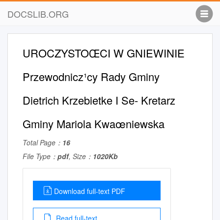
DOCSLIB.ORG
UROCZYSTOŒCI W GNIEWINIE
Przewodnicz¹cy Rady Gminy
Dietrich Krzebietke I Se- Kretarz
Gminy Mariola Kwaœniewska
Total Page：
16
File Type：
pdf
, Size：
1020Kb
Download full-text PDF
Read full-text