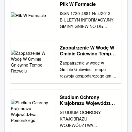
Plik W Formacie
ISSN 1730-4881 Nr 4/2013
BIULETYN INFORMACYJNY
GMINY GNIEWINO Dla
uczczenia Ofiar „Marszu
Œmierci” MARSZ PAMIÊCI Po
raz szósty odby³ siê MARSZ
Zaopatrzenie W Wodę W
PAMIÊCI, w którym
Gminie Gniewino Tempo
mieszkañcu Gminy Gniewino,
Rozwoju
Zaopatrzenie w wodę w
a przede wszystkim m³odzie¿,
Gminie Gniewino Tempo
uczcili pamiêæ
rozwoju gospodarczego gminy
spoczywaj¹cych na Cmentarzu
Gniewino jest w znacznym
w Rybnie Ofiar „Marszu
stopniu uzależnione od
Œmierci”. Udany wyjazd
panujących w jej obrębie
Studium Ochrony
integracyjny uczniów z SP w
warunków zaopatrzenia w
Krajobrazu Województwa
Gniewinie w ra- mach
wodę. Gmina Gniewino
Pomorskiego
„B³êkitnej Szko³y” Miting
STUDIUM OCHRONY
zaopatrywana jest w wodę w
Informacyjny GKPiRPA DZIEÑ
KRAJOBRAZU
całości pochodzącą z ujęć
TEATRU w Gimnazjum w
WOJEWÓDZTWA
wód podziemnych, za co
Gniewinie Konkur piosenki
POMORSKIEGO