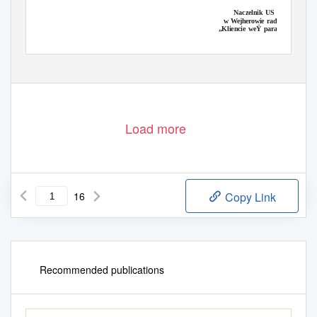
Naczelnik US
w Wejherowie radzi:
„Kliencie weŸ paragon”
cd. str. 2
Biuletyn Informacyjny Gminy Gniewino Nr 7-8/2014
Wk³adka w Biuletynie:
Load more
16
Copy Link
Recommended publications