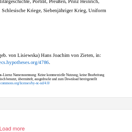
litärgeschichte, Porträt, Preußen, Prinz Heinrich,
 Schlesische Kriege, Siebenjähriger Krieg, Uniform
eb. von Lisiewska) Hans Joachim von Zieten, in:
recs.hypotheses.org/4786
.
ons-Lizenz Namensnennung: Keine kommerzielle Nutzung; keine Bearbeitung
ch benutzt, übermittelt, ausgedruckt und zum Download bereitgestellt
vecommons.org/licenses/by-nc-nd/4.0/
Load more