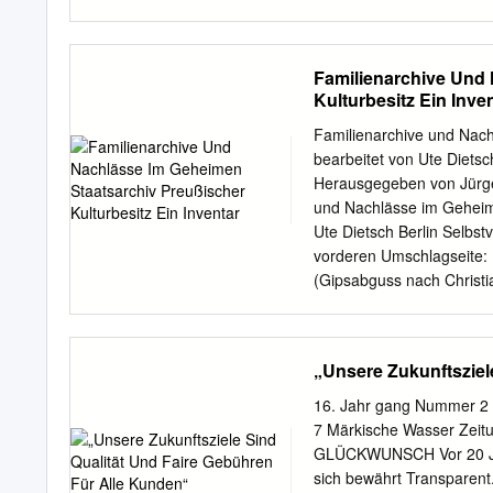
III.; königliche Haus 29x
Sotheby’s, 16–17.X.2001,
J.92.1003 Countess of A
Familienarchive Und
Edward Stuart, pstl (n/k).
Kulturbesitz Ein Inve
J.92.1023 Katharina Freii
Pompeo Batoni, as in Lon
Familienarchive und Nach
Regensburg, pstl, 28x21,
bearbeitet von Ute Dietsc
AMALIE Auguste von Sachs
Herausgegeben von Jürgen
Bezirksamt Bogen, IV, 198
und Nachlässe im Geheime
Ausgleichsfonds, inv.B 
Ute Dietsch Berlin Selbst
1847), als Kind, pstl, 28
vorderen Umschlagseite: 
(Gipsabguss nach Christia
im Reihentitel: Mittel- t
Information der Deutschen
Publikation in der Deutsch
„Unsere Zukunftsziel
Internet abrufbar: http:/
Werk einschließlich aller
16. Jahr gang Nummer
der engen Grenzen des U
7 Märkische Wasser Zeit
und strafbar. Das gilt in
GLÜCKWUNSCH Vor 20 Jah
und die Einspeicherung u
sich bewährt Transparent.