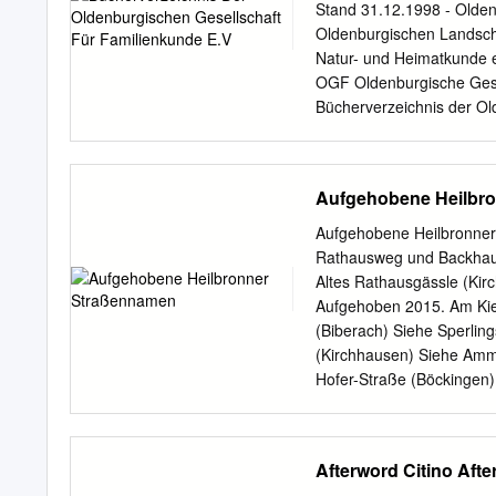
pretty easy. With function
Stand 31.12.1998 - Olden
research at our disposal, 
Oldenburgischen Landscha
make the Lace Wars variant
Natur- und Heimatkunde e
an add-on module, simila
OGF Oldenburgische Gesel
Bücherverzeichnis der Old
3 Signaturen 2001 - 3000
180 Ahnenstämme Seite 2
und Ahnentafeln Seite 244
Aufgehobene Heilbr
Verfasser- und Bearbeite
Seite 371 Abkürzungen A
Aufgehobene Heilbronner
Stammlistensammlung AG =
Rathausweg und Backhaus
ohne Jahr Ausg. = Ausgab
Altes Rathausgässle (Kir
Beiheft StAO = Staatsarc
Aufgehoben 2015. Am Kie
Gesellschaft u.d.T. = unt
(Biberach) Siehe Sperli
Günter Wachtendorf - 2- 
(Kirchhausen) Siehe Amm
Familienkunde e.V. www.
Hofer-Straße (Böckingen)
Freiheitskämpfer, gebore
Franzosen am 20. Februar
Angelstraße (Frankenbac
Afterword Citino Aft
(Heilbronn) Siehe Ilsfeld