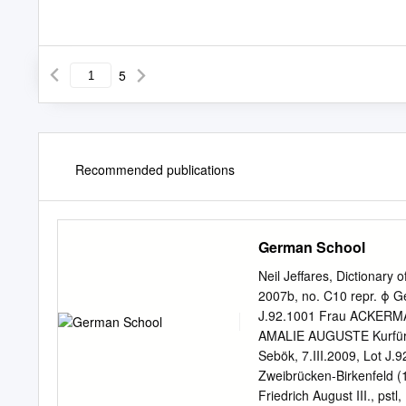
5
Recommended publications
German School
Neil Jeffares, Dictionary 
2007b, no. C10 repr. ϕ 
J.92.1001 Frau ACKERMAN
AMALIE AUGUSTE Kurfürst
Sebök, 7.III.2009, Lot J
Zweibrücken-Birkenfeld (1
Friedrich August III., pst