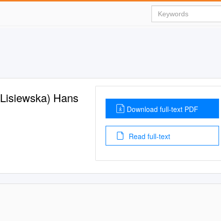
Lisiewska) Hans
Download full-text PDF
Read full-text