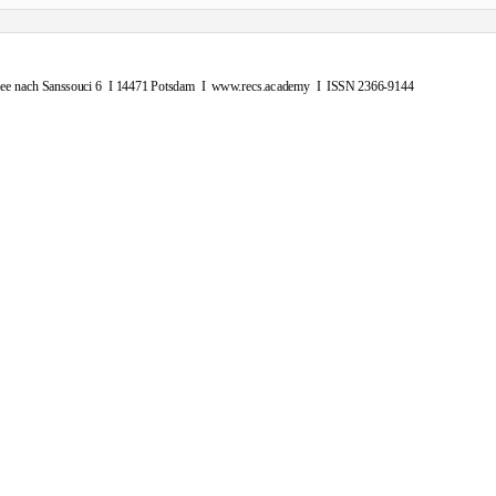
lee
nach Sanssouci 6
I 14471 Potsdam
I www.recs.academy I ISSN
2366-9144