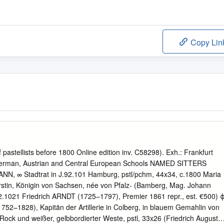
Copy Lin
of pastellists before 1800 Online edition inv. C58298). Exh.: Frankfurt
German, Austrian and Central European Schools NAMED SITTERS
N, ∞ Stadtrat in J.92.101 Hamburg, pstl/pchm, 44x34, c.1800 Maria
in, Königin von Sachsen, née von Pfalz- (Bamberg, Mag. Johann
.92.1021 Friedrich ARNDT (1725–1797), Premier 1861 repr., est. €500) 
752–1828), Kapitän der Artillerie in Colberg, in blauem Gemahlin von
l, Rock und weißer, gelbbordierter Weste, pstl, 33x26 (Friedrich August