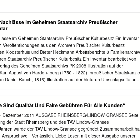
20 (Berlin, Leo Spik, 2–4.XII.2010, Lot 266 Sachsen; Amsterdam,
 repr., est. €1500) ϕ Lot 398 repr., German sch., est. Dƒ1500– 2000) 
LBANY, née Louise von Stolberg-Gedern (1752–1824), ∞ Charles
 Nachlässe Im Geheimen Staatsarchiv Preußischer
 Lit.: Herbert M. Vaughan, The last Stuart queen: Louis Countess of
ntar
n von ASCH, Stiftsdame Albany, London, 1910, repr. opp. p. 123, as by
don, NPG [cf. Photo courtesy Sotheby’s im Obermünster zu
lässe im Geheimen Staatsarchiv Preußischer Kulturbesitz Ein Inventar
 c.1770–80 (Schloß Haggn). Lit.: Bernhard Schröder] ϕ J.92.1013 Mari
h Veröffentlichungen aus den Archiven Preußischer Kulturbesitz
en, née von Pfalz-Zweibrücken-Birkenfeld, pstl, Hermann Röttger,
 Kloosterhuis und Dieter Heckmann Arbeitsberichte 8 Familienarchiv
2, p. 37x31.5 ov., c.1780 (Munich, Wittelsbacher 121 n.r.
n Staatsarchiv Preußischer Kulturbesitz Ein Inventar bearbeitet von
Ia 166) Φ J.92.1024 AUGUST Fürst zu Hohenlohe-Öhringen (1784–
verlag des Geheimen Staatsarchivs PK 2008 Illustration auf der
x23.3 ov., c.1790 (Nürnberg, Spielzeugmuseum, inv.
Karl August von Harden- berg (1750 - 1822), preußischer Staatskanzle
n Daniel Rauch, 1816) Illustration auf der hinteren Umschlagseite und
rakt des neuen Dienstgebäudes des GStA, 1924 Bibliografische
 Nationalbibliothek: Die Deutsche Nationalbibliothek verzeichnet diese
en Nationalbibliografie; detaillierte bibliografische Informationen sind i
e Sind Qualität Und Faire Gebühren Für Alle Kunden“
/dnb.ddb.de Copyright 2008 by Geheimes Staatsarchiv PK, Berlin Das
 seiner Teile ist urheberrechtlich geschützt. Jede Verwertung außerhalb
 2 · Dezember 2011 AUSGABE RHEINSBERG/LINDOW-GRANSEE Seite
rheberrechts- gesetzes ist ohne Zustimmung des GStA PK unzulässig
ung der Stadt Rheinsberg und des TAV Lindow-Gransee
sbesondere für Vervielfältigungen, Übersetzungen, Mikrover- filmungen
ren wurde der TAV Lindow-Gransee gegründet Zusammenarbeit ha
nd Verarbeitung in elektronischen Systemen. Textverarbeitung:
 Anspruchsvoll. Verlässlich. Liebe Leser, mit dieser Ausgabe unserer