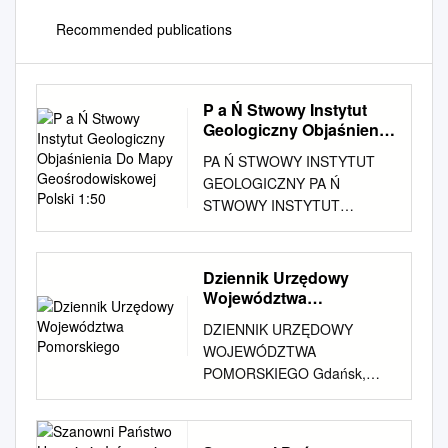
Recommended publications
P a Ń Stwowy Instytut
Geologiczny Objaśnienia
Do Mapy
PA Ń STWOWY INSTYTUT
Geośrodowiskowej
GEOLOGICZNY PA Ń
Polski 1:50
STWOWY INSTYTUT
BADAWCZY OPRACOWANIE
ZAMÓWIONE PRZEZ
MINISTRA Ś R O D O W I S K
Dziennik Urzędowy
A OBJAŚNIENIA DO MAPY
Województwa
GEOŚRODOWISKOWEJ
Pomorskiego
DZIENNIK URZĘDOWY
POLSKI 1:50 000 Arkusz
WOJEWÓDZTWA
DZIERZGOŃ (133) Warszawa
POMORSKIEGO Gdańsk,
2009 Autorzy: Barbara Ptak*,
dnia czwartek, 18 maja 2017
Izabela Bojakowska*, Paweł
r. Poz. 1845 UCHWAŁA NR
Kwecko*, Anna Pasieczna*,
XXVII/214/2017 RADY
Hanna Tomassi-Morawiec*,