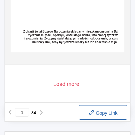
Z okazji świąt Bożego Narodzenia składamy mieszkańcom gminy Dzierzgoń
życzenia miłości, spokoju, wszelkiego dobra, wzajemnej życzliwości
i zrozumienia. Życzymy świąt dających radość i odpoczynek, oraz nadzieję
na Nowy Rok, żeby był jeszcze lepszy niż ten co właśnie mija.
Przewodniczący
Burmistrz Dzierzgonia
Rady Miejskiej
Load more
34
Copy Link