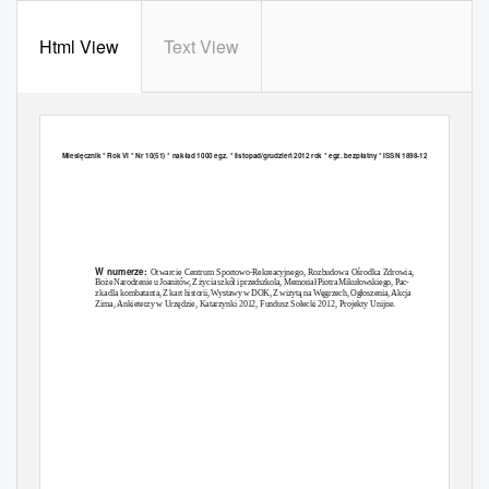
Html View
Text View
Miesięcznik * Rok VI * Nr 10(51) * nakład 1000 egz. * listopad/grudzień 2012 rok * egz. bezpłatny * ISSN 1898-1224
W numerze:
Otwarcie Centrum Sportowo-Rekreacyjnego, Rozbudowa Ośrodka Zdrowia,
Boże Narodzenie u Joanitów, Z życia szkół i przedszkola, Memoriał Piotra Mikułowskiego, Pac-
zka dla kombatanta, Z kart historii, Wystawy w DOK, Z wizytą na Węgrzech, Ogłoszenia
,
A
kcja
.
Zima, Ankieterzy w Urzędzie, Katarzynki 2012, Fundusz Sołecki 2012, Projekty Unijne