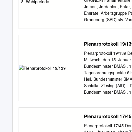
GRÜNEN) Parlamentarierg
Drucksache 18/7482 .........
Jemen, Jordanien, Katar,
Meister, Parl. Staatssekre
Emirate, Arbeitsgruppe Pa
............................
Groneberg (SPD) stv. Vor
90/DIE GRÜNEN) Parlame
Malaysia, Myanmar, Phili
(BÜNDNIS 90/DIE GRÜNEN) 
Plenarprotokoll 19/13
(SPD) stv. Vors.: Caren 
Parlamentariergruppe (Au
Plenarprotokoll 19/139 De
Vors.: Rainer Spiering (SP
Mittwoch, den 15. Januar
(BÜNDNIS 90/DIE GRÜNEN)
Bundesminister BMAS . 1
Litauen) Vorsitz: Alois Ka
Tagesordnungspunkte 6 
(DIE LINKE.) stv. Vors.:
Heil, Bundesminister BMA
Belarussische Parlamentar
Schielke-Ziesing (AfD) .
Wadephul (CDU/CSU) stv. 
Bundesminister BMAS . 17
GRÜNEN) 2 Deutsch-Belgi
Hubertus Heil, Bundesmin
Vorsitz: Patrick Schnieder
(CDU/CSU) . 17337 A Hube
Werner (DIE LINKE.) stv
Bundesminister BMAS . 17
Plenarprotokoll 17/45
Parlamentariergruppe Bo
17337 C Hubertus Heil, 
GRÜNEN) stv.
17337 D René Springer (A
Plenarprotokoll 17/45 Deu
Bundesminister BMAS . 1