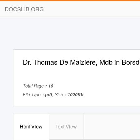
DOCSLIB.ORG
Dr. Thomas De Maiziére, Mdb in Borsd
Total Page：
16
File Type：
pdf
, Size：
1020Kb
Html View
Text View