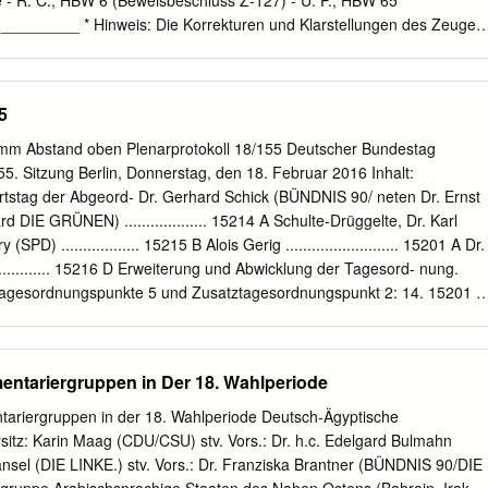
- R. C., HBW 6 (Beweisbeschluss Z-127) - U. P., HBW 65
Dött X Hansjörg Durz X Jutta Eckenbach X Dr. Bernd Fabritius X
_________ * Hinweis: Die Korrekturen und Klarstellungen des Zeugen
ler X Dr. Thomas Feist X Enak Ferlemann X Ingrid Fischbach X Dirk
l eingearbeitet. Der Zeuge R. C. hat keine Korrekturwünsche übermittelt.
 E.
r Bundestag - Stenografischer Dienst Seite 1 von 106 Stenografisches
suchungsausschuss Nur zur dienstlichen Verwendung Mitglieder des
5
Mitglieder Stellvertretende Mitglieder CDU/CSU Sensburg, Prof. Dr.
n von Lindholz, Andrea Ostermann, Tim, Dr. Schipanski, Tankred Wendt
mm Abstand oben Plenarprotokoll 18/155 Deutscher Bundestag
Flisek, Christian Lischka, Bernd Mittag, Susanne Zimmermann, Jens,
55. Sitzung Berlin, Donnerstag, den 18. Februar 2016 Inhalt:
artina Hahn, André, Dr. BÜNDNIS 90/DIE Notz, Dr. Konstantin von
stag der Abgeord- Dr. Gerhard Schick (BÜNDNIS 90/ neten Dr. Ernst
 GRÜNEN Fraktionsmitarbeiter CDU/CSU Feser, Andreas, Dr. Allers,
DIE GRÜNEN) ................... 15214 A Schulte-Drüggelte, Dr. Karl
stian D. Schrot, Jacob SPD Heyer, Christian Hanke, Christian Diego
PD) .................. 15215 B Alois Gerig .......................... 15201 A Dr.
Dähne, Dr. Harald Etzkorn, Irene Schönermark, Jasper DIE LINKE.
........... 15216 D Erweiterung und Abwicklung der Tagesord- nung.
, Jürgen,
agesordnungspunkte 5 und Zusatztagesordnungspunkt 2: 14. 15201 D
 Monika Lazar, Luise Nachträgliche Ausschussüberweisungen ... 1520
(Köln), weiterer Abge- ordneter und der Fraktion BÜNDNIS 90/DIE
rken – Dem Hass Tagesordnungspunkt 4: keine Chance geben
entariergruppen in Der 18. Wahlperiode
............ 15218 B Erste Beratung des von der Bundesregie- rung
ines Ersten Dr. Anton Hofreiter (BÜNDNIS 90/ Gesetzes zur
tariergruppen in der 18. Wahlperiode Deutsch-Ägyptische
IE GRÜNEN) ..................... 15218 B marktvorschriften auf Grund
sitz: Karin Maag (CDU/CSU) stv. Vors.: Dr. h.c. Edelgard Bulmahn
 (CDU/CSU) .............. 15219 D Rechtsakte (Erstes
änsel (DIE LINKE.) stv. Vors.: Dr. Franziska Brantner (BÜNDNIS 90/DIE
sgesetz – 1. FiMaNoG) Katja Kipping (DIE LINKE) ............ 15221 D