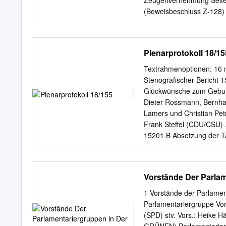
Zeugenvernehmung Seite 
Dörflinger X Marie-Luise 
(Beweisbeschluss Z-128) 
Hermann Färber X Uwe Fei
U.P. sind in das Protokol
Fischer (Hamburg) X Axel
18. Wahlperiode Deutsche
Protokoll 110 I 1. Unter
Plenarprotokoll 18/15
Ausschusses Ordentliche 
Patrick Marschall, Mater
Textrahmenoptionen: 16 
Marian Warken, Nina SPD 
Stenografischer Bericht 1
Dr. DIE LINKE. Renner, M
Glückwünsche zum Geburt
Ströbele, Hans-Christian
Dieter Rossmann, Bernhard 
Fried-Heye Fischer, Seba
Lamers und Christian Petry (S
Ahlefeldt, Johannes von 
Frank Steffel (CDU/CSU) .
Halbroth, Anneke Scheele
15201 B Absetzung der T
Antrag der Abgeordneten
A Amtsberg, Volker Beck 
GRÜNEN: Demokratie stä
Vorstände Der Parlam
Drucksache 18/7553 .......
eingebrachten Entwurfs e
1 Vorstände der Parlamen
Novellierung von Finanz- D
Parlamentariergruppe Vor
europäischer Marian Wendt
(SPD) stv. Vors.: Heike H
Finanzmarktnovellie- rung