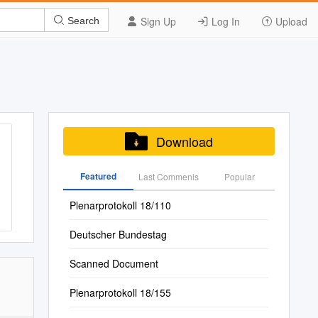
Sign Up
Log In
Upload
Search
Download
Featured
Last Commenis
Popular
Plenarprotokoll 18/110
Deutscher Bundestag
Scanned Document
Plenarprotokoll 18/155