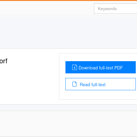
orf
Download full-text PDF
Read full-text