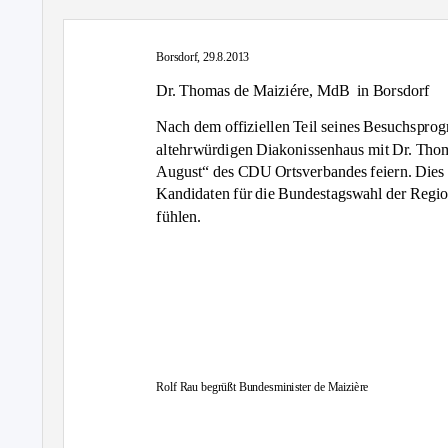
Borsdorf, 29.8.2013
Dr. Thomas de Maiziére, MdB
in Borsdorf
Nach dem offiziellen Teil seines Besuchspro
altehrwürdigen Diakonissenhaus mit Dr. Thoma
August“ des CDU Ortsverbandes feiern. Dies 
Kandidaten für die Bundestagswahl der Regio
fühlen.
Rolf Rau begrüßt Bundesminister de Maizière