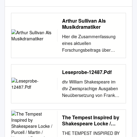
Arthur Sullivan Als
Musikdramatiker
Hier die Zusammenfassung
eines aktuellen
Forschungsbeitrags über
Arthur Sullivans Leistungen
als Musikdramatiker. Den
vollständigen Text in
Leseprobe-12487.Pdf
deutscher Sprache finden Sie
dtv William Shakespeare im
auf den Seiten 69 – 84 in dem
dtv Zweisprachige Ausgaben
Buch Arthur Sullivan
Neuübersetzung von Frank
Herausgegeben von Ulrich
Günther Ein
Tadday Heft 151 der Reihe
Sommernachtstraum (dtv
Musik-Konzepte edition text +
12480) Romeo und Julia (dtv
The Tempest Inspired by
kritik, München 2011. Siehe
12481) Othello (dtv 12482)
Shakespeare Locke /
zu dem Aspekt auch die
Hamlet (dtv 12483) Macbeth
Purcell / Martin / Hersant /
Beiträge in
THE TEMPEST INSPIRED BY
Pecou La Tempête
(dtv 12484) Der Kaufmann