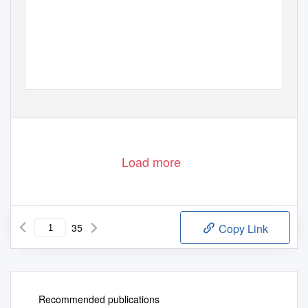
GHOST
ANTON ZEILINGER
PLANETEN-OPER
NACHRICHT VON SAM
IM INTERVIEW
EINST UND JETZT
MUSICAL-PREMIERE
GRENZEN ÜBERSCHREITEN
DIE HARMONIE DER WE
Load more
35
Copy Link
Recommended publications