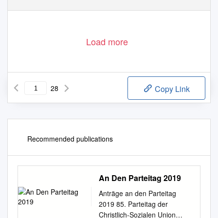
tens 30 Prozent des Durchschnittsentgelts
sorge eines Tages nicht verhindern können,
versichert worden ist.
dass Altersarmut auch im wohlhabenden
Weiterführende Links zu den
Die Höhe der Grundrente soll über eine
Deutschland zu einem noch viel größeren Pro-
Themen dieser Seite finden
4 194560
401004
Einkommensprüfung ermittelt werden.
blem wird.
Sie in unserem
E-Paper
Load more
28
Copy Link
Recommended publications
An Den Parteitag 2019
Anträge an den Parteitag
2019 85. Parteitag der
Christlich-Sozialen Union