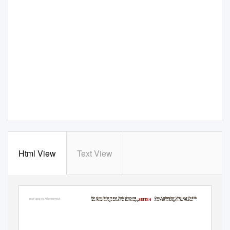
Html View
Text View
STREIT UMS WAHLRECHT
STREIT UMS UNIONSRECHT
Thema: Grundrente
Für eine Reform zur Verkleinerung
Das Karlsruher Urteil zur Politik
Kampf gegen Altersarmut
S
EITE 1-3
S
EITE 6
S
EITE 9
des Bundestags wird die Zeit knapp
der EZB schlägt hohe Wellen