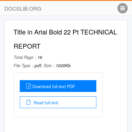
DOCSLIB.ORG
Title in Arial Bold 22 Pt TECHNICAL
REPORT
Total Page：
16
File Type：
pdf
, Size：
1020Kb
Download full-text PDF
Read full-text