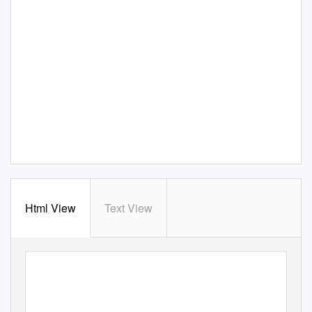
Html View
Text View
TECHNICAL REPORT
2008/09