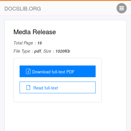
DOCSLIB.ORG
Media Release
Total Page：
16
File Type：
pdf
, Size：
1020Kb
Download full-text PDF
Read full-text