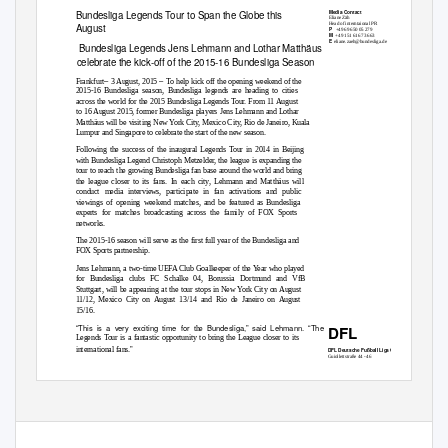
Bundesliga Legends Tour to Span the Globe this
Media Contact
Eliane Zäh
Head of interntaional PR
August
P
+49 69 650 05 279
M
+49 151 616 73 663
E
eliane.zaeh@bundesliga.de
Bundesliga Legends Jens Lehmann and Lothar Matthäus
celebrate the kick-off of the 2015-16 Bundesliga Season
–
–
Frankfurt
3 August, 2015
To help kick off the opening weekend of the
2015-16 Bundesliga season, Bundesliga legends are heading to cities
across the world for the 2015 Bundesliga Legends Tour. From 11 August
to 16 August 2015, former Bundesliga players Jens Lehmann and Lothar
Matthäus will be visiting New York City, Mexico City, Rio de Janeiro, Kuala
Lumpur and Singapore to celebrate the start of the new season.
Following the success of the inaugural Legends Tour in 2014 in Beijing
with Bundesliga Legend Christoph Metzelder, the league is expanding the
tour to reach the growing Bundesliga fan base around the world and bring
the league closer to its fans. In each city, Lehmann and Matthäus will
conduct media interviews, participate in fan activations and public
viewings of opening weekend matches, and be featured as Bundesliga
experts for matches broadcasting across the family of FOX Sports
networks.
The 2015-16 season will serve as the first full year of the Bundesliga and
FOX Sports partnership.
Jens Lehmann, a two-time UEFA Club Goalkeeper of the Year who played
for Bundesliga clubs FC Schalke 04, Borussia Dortmund and VfB
Stuttgart, will be appearing at the tour stops in New York City on August
11/12, Mexico City on August 13/14 and Rio de Janeiro on August
15/16.
DFL
“This is a very exciting time for
Bundesliga,” said Lehmann. “The
the
Legends Tour is a fantastic opportunity to bring the League closer to its
”
international fans.
DFL Deutsche Fußball Liga GmbH
Guiollettstraße 44 - 46
D-60325 Frankfurt/Main
Lothar Matthäus, FIFA World Cup Champion and former midfielder for
T
+49 69/6 50 05-0
F
+49 69/6 50 05-555
Borussia Mönchengladbach and Bayern München, will join the tour in
E
info@bundesliga.de
W
bundesliga.de