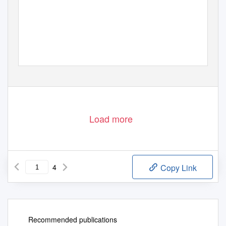
1
Load more
4
Copy Link
Recommended publications