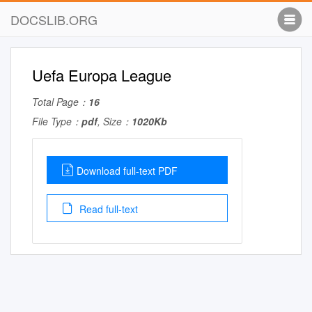
DOCSLIB.ORG
Uefa Europa League
Total Page：
16
File Type：
pdf
, Size：
1020Kb
Download full-text PDF
Read full-text