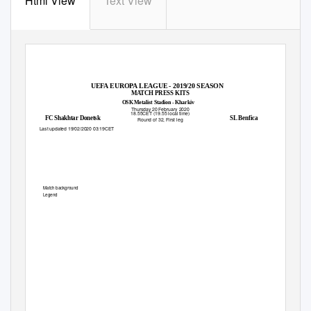
Html View
Text View
UEFA EUROPA LEAGUE - 2019/20 SEASON
MATCH PRESS KITS
OSK Metalist Stadion - Kharkiv
Thursday 20 February 2020
18.55CET (19.55 local time)
FC Shakhtar Donetsk
SL Benfica
Round of 32, First leg
Last updated 19/02/2020 03:19CET
Match background
2
Legend
4