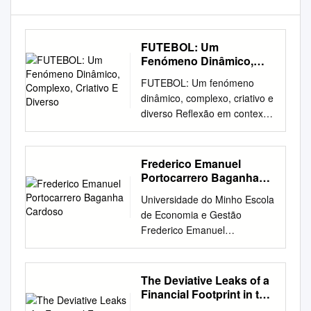
FUTEBOL: Um
Fenómeno Dinâmico,
Complexo, Criativo E
FUTEBOL: Um fenómeno
Diverso
dinâmico, complexo, criativo e
diverso Reflexão em contexto
de estágio profissionalizante
na equipa de Sub16 do FC
Porto, na temporada 2018-
Frederico Emanuel
2019 Relatório de Estágio
Portocarrero Baganha
apresentado com vista à
Cardoso
Universidade do Minho Escola
obtenção do 2º ciclo em
de Economia e Gestão
Treino Desportivo,
Frederico Emanuel
especialização em Treino de
Portocarrero Baganha
Alto Rendimento, da
Cardoso rês Maiores
Faculdade de Desporto da
tugueses or Estratégia e
The Deviative Leaks of a
Universidade do Porto, ao
Cultura nos Três Maiores
Financial Footprint in the
abrigo do Decreto-Lei nº
Clubes de Futebol
Sports World