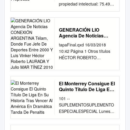
propiedad intelectual: 75.494
“Fútbol increíble” no sólo es
una recopilación de
anécdotas increíbles y casos
curiosos del más popular de
GENERACIÓN LIO
Agencia De Noticias
los deportes. Cada una de
CONEXIÓN ARGENTINA
sus 400 historias fue
tapaFinal.qxd 16/03/2018
Télam, Donde Fue Jefe
seleccionada cuidadosamente
10:42 Página 1 Otros títulos
De Deportes Entre 2000
para integrar diecisiete
HÉCTOR ROBERTO
Y Luis Vinker Héctor
capítulos, en los que la pelota
LAURADA Nació el 5 de julio
Roberto LAURADA Y
rueda por sitios como
Julio MAR TÍNEZ 2010
de TÍNEZ 1958 en Burzaco,
restaurantes, casinos,
pro- MIGUEL ÁNGEL
hospitales o baños; es jugada
BRINDISI. vincia de Buenos
El Monterrey Consigue El
por perros o caballos; o
Quinto Título De Liga En
Aires. POR EL ANDARIVEL
simplemente actúa como
Su Historia Tras Vencer
DEL 8 Es periodista desde
101 --
testigo de expulsiones
Al América En Dramática
Rodolfo Chisleanschi 1984,
SUPLEMENTOSUPLEMENTO
extrañas y los festejos de
Tanda De Penaltis
después de cur- sar estudios
ESPECIALESPECIAL Lunes
goles más alocados. Un
en el Cír- PERIODISMO Y
30 de diciembre de 2019 EL
árbitro que se autoexpulsó, un
DEPORTE y Julio MAR culo
UNIVERSAL CA M P EÓ N
arquero que se dejó vencer
de la Prensa, de A Buenos