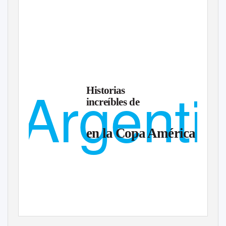
Oscar
Barnade
Argenti
Historias
increíbles de
en la Copa América