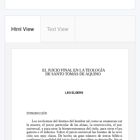
Html View
Text View
EL JUICIO FINAL EN LA TEOLOGÍA
DE SANTO TOMÁS DE AQUINO
LEO ELDERS
I
NTRODUCCIÓN
Los novísimos del destino del hombre tal como se enumeran son:
la muerte, el juicio particular de las almas, la resurrección, el juicio
universal, y para unos la bienaventuranza del cielo, para otros el pur-
gatorio o el infierno. Sobre el juicio universal las fuentes de la revela-
ción son muy claras. De hecho un gran número de textos bíblicos
confirman la realidad del juicio final y describen su desarrollo. Sin em-