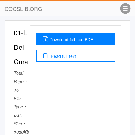
DOCSLIB.ORG
01-I.
Download full-text PDF
Del
Read full-text
Cura
Total
Page：
16
File
Type：
pdf
,
Size：
1020Kb