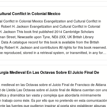
do aumentado a través de la predicación en la televisión y la
 intends to reach. And then a final section comes from what we have
dos por muchos, como los del autor Hal Lindsey.
s: Panero Family, Disenchantment, Farewell, Death. «En esta vida se
ltural Conflict in Colonial Mexico
un coñazo» (Michi Panero) I. EXPLICACIÓN Explicar las causas sin
viceversa, puede ser, qué duda cabe, una pretensión fútil. Pero
l Conflict in Colonial Mexico Evangelization and Cultural Conflict in
n un ejercicio en el que, a fuerza de confundir explicar y comprender,
 Robert H. Jackson Evangelization and Cultural Conflict in Colonial
lleguemos a plantearnos qué hemos querido decir con el título –y el
H. Jackson This book first published 2014 Cambridge Scholars
ento; y, ya de paso, tratar de ir desentrañando qué es lo que se va ir
an Street, Newcastle upon Tyne, NE6 2XX, UK British Library
ejor dicho, estrofa a estrofa, el lector. El título del trabajo, de
 Data A catalogue record for this book is available from the British
lude al qué , cómo y para qué. Página 1 de 13 Qué; una apuesta por el
by Robert H. Jackson and contributors All rights for this book reserved.
bido in claris non fit interpretatio, es lo que anima al comentario al
e reproduced, stored in a retrieval system, or transmitted, in any form
p de la canción «El hombre que casi conoció a Michi Panero», de Nach
ic, mechanical, photocopying, recording or otherwise, without the prior
).
ght owner. ISBN (10): 1-4438-5696-7, ISBN (13): 978-1-4438-5696-6
and Figures ..........................................................................
urgia Medieval En Las Octavas Sobre El Juicio Final De
............................................................................. xii Introduction
....................................................... xvii Chapter One
............................................................. 1 The Miracle of the Virgin of the
 medieval en las Octavas sobre el Juicio Final de Francisco de Aldana
l Volcán (Morelos): Conversion, the Baptismal Controversy, a
t de Lleida Las Octavas sobre el Juicio final de Aldana cuentan con un
 Franciscans, and the Culture Wars in Sixteenth Century Central Mexic
ográfica y dramática tan vasta y compleja que abordarla mínimamente
........................................................................................
un trabajo como éste. Es por ello que no pretendo en esta comunicació
nte las fuentes que pudieron inspirar al poeta sino establecer algunas