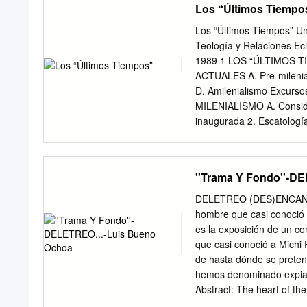
Los “Últimos Tiempo
Los “Últimos Tiempos” Un
Teología y Relaciones Ec
1989 1 LOS “ÚLTIMOS 
ACTUALES A. Pre‐milenial
D. Amilenialismo Excurso
MILENIALISMO A. Consider
inaugurada 2. Escatología
controversiales: Romanos 
EVALUACIÓN DEL PRE‐
Diagramas de las posturas
''Trama Y Fondo''-D
Isaías 11 y 65:17‐25; Ez
SELECTA A menos que sea 
DELETREO (DES)ENCANTA
tomadas de la Santa Bibli
hombre que casi conoció
Bíblica Internacional. 2
es la exposición de un co
creciente interés en vario
que casi conoció a Michi
Universidad Rice, observó
de hasta dónde se pretend
interés en la profecía bí
hemos denominado expiac
tan extensos e influyente
Abstract: The heart of th
conservadores”.1 El conoc
«The man who almost met 