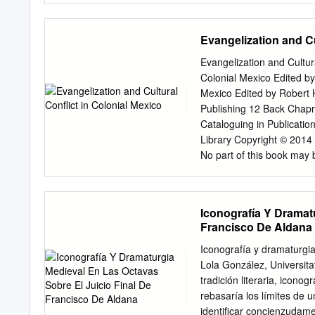
rapto, y Armagedón, ha si
explanation of how far it
publicación de libros leí
called expiation. Keyword
Evangelization and Cu
puede ser de todo menos 
comprender el sentido, o 
Evangelization and Cultura
también puede consistir e
Colonial Mexico Edited by
las causas y el sentido, 
Mexico Edited by Robert 
subtítulo– del encabezami
Publishing 12 Back Chapm
encontrando, paso a paso, m
Cataloguing in Publication
disposición tripartita, a
Library Copyright © 2014 
deletreo, apegado al consa
No part of this book may b
que se presta el videocli
or by any means, electron
Vegas (Limbo Starr, 2005
permission of the copyri
TABLE OF CONTENTS List of Maps 
Iconografía Y Dramat
vii Maps ............................
Francisco De Aldana
.....................................
...................................
Iconografía y dramaturgia
Rosary Mural at Tetela de
Lola González, Universita
Dominican Critique of the
tradición literaria, icon
Robert H. Jackson Chapter Two ....
rebasaría los límites de 
identificar concienzudame