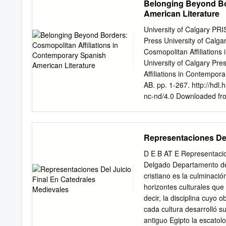
Belonging Beyond Bor
of San Angelo. See more
American Literature
Bishop’s Desk Heaven Th
Prayer for Our can go on f
University of Calgary PRIS
up to view the horizon an
Press University of Calg
College Students approach 
Cosmopolitan Affiliations
calling. Occasionally we n
University of Calgary Pr
our- Diocese of San Ange
Affiliations in Contempor
please bless our students
AB. pp. 1-267. http://hdl
nc-nd/4.0 Downloaded f
Cosmopolitan Affiliation
1-77385-159-4 THIS BOOK
that can be purchased in p
Representaciones Del
distributors. Please suppo
purchase a print copy of 
D E B AT E Representacio
please contact us at
ucpr
Delgado Departamento de I
open access and falls und
cristiano es la culminació
without written permission
horizontes culturales que
complete cover image for 
decir, la disciplina cuyo 
extracted from the context
cada cultura desarrolló su
copyright. COPYRIGHT NO
antiguo Egipto la escatol