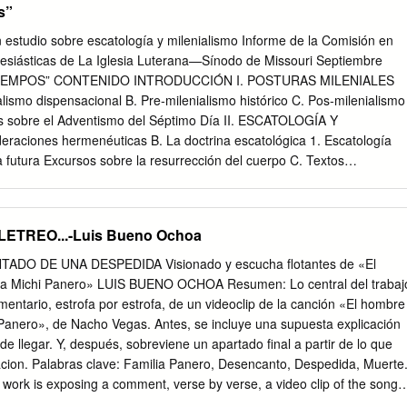
s”
 estudio sobre escatología y milenialismo Informe de la Comisión en
lesiásticas de La Iglesia Luterana—Sínodo de Missouri Septiembre
TIEMPOS” CONTENIDO INTRODUCCIÓN I. POSTURAS MILENIALES
ismo dispensacional B. Pre‐milenialismo histórico C. Pos‐milenialismo
s sobre el Adventismo del Séptimo Día II. ESCATOLOGÍA Y
aciones hermenéuticas B. La doctrina escatológica 1. Escatología
 futura Excursos sobre la resurrección del cuerpo C. Textos
11:25‐27 y Apocalipsis 20 Excursos sobre los judíos III. UNA
MILENIALISMO DISPENSACIONAL CONCLUSIÓN APÉNDICE I:
 milenialistas APÉNDICE II: Revisión exegética de textos adicionales
ELETREO...-Luis Bueno Ochoa
equiel 37‐48; Daniel 2, 7, y 9:24‐27 GLOSARIO BIBLIOGRAFÍA
especificado de otra manera, todas las citas bíblicas han sido
DO DE UNA DESPEDIDA Visionado y escucha flotantes de «El
a, Nueva Versión Internacional. Copyright © 1999 por la Sociedad
 a Michi Panero» LUIS BUENO OCHOA Resumen: Lo central del trabaj
 INTRODUCCIÓN Las últimas dos décadas de nuestro siglo han visto un
mentario, estrofa por estrofa, de un videoclip de la canción «El hombre
s aspectos de la profecía bíblica. El sociólogo William Martin, de la
 Panero», de Nacho Vegas. Antes, se incluye una supuesta explicación
 que “la historia judeo‐cristiana ha visto numerosos afloramientos de
e llegar. Y, después, sobreviene un apartado final a partir de lo que
blica, usualmente en tiempos de agitación social, pero algunos han sido
ion. Palabras clave: Familia Panero, Desencanto, Despedida, Muerte
s como los que están floreciendo ahora en los círculos protestantes
e work is exposing a comment, verse by verse, a video clip of the song
imiento público de los temas del fin de los tiempos como el milenio, el
Michi Panero » by Nacho Vegas. Previously it included a supposed