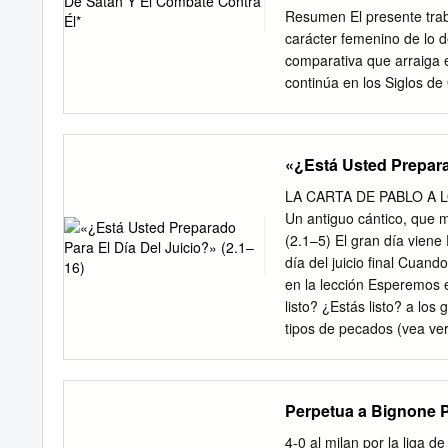
Sintomas de una crisis . 
Resumen El presente trab
mirada transdisciplinaria
carácter femenino de lo 
centrífugo ............. .. 
comparativa que arraiga e
Construir el objeto .........
continúa en los Siglos de
2.1.3. Hipertextualidades 8
activo del mal, capaz de 
87 2.1.5.
pasivo y meta de la seducci
Proceso de fe de las reli
«¿Está Usted Preparad
Tribu- nal inquisitorial d
algunos aspectos, con la 
LA CARTA DE PABLO A LOS
religiosas visionarias. P
Un antiguo cántico, que
misticismo, posesión, Inqu
(2.1–5) El gran día viene
overview of devil-woman 
día del juicio final Cuand
misogynist discourse from
en la lección Esperemos e
Judeo-Christian moral, w
listo? ¿Estás listo? a lo
Age. It explores the diﬀer
tipos de pecados (vea vers
trabajo se enmarca dentro
dijo: «Por lo cual eres i
“La construcción de la san
que El autor del libro de 
recuperación de la escri
manera que está establec
Perpetua a Bignone 
Universidad Complutense 
tan fácil mueran una sola 
“Humanidades Digitales,
difícil verlo (Hebreos 9.2
4-0 al milan por la liga