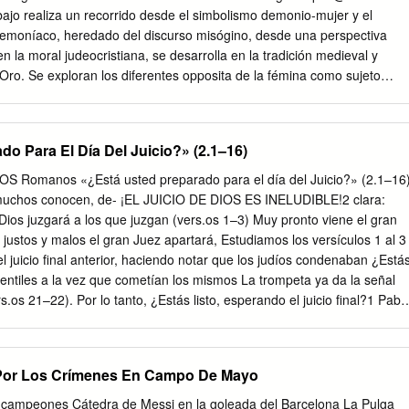
.. 55 1.2.4. Últimas imágenes del naufragio: los modelos 58 1.3. La
ajo realiza un recorrido desde el simbolismo demonio-mujer y el
: ¿un mito posmoderno? ....... .. 60 1.3.1. Un campo conversacional
demoníaco, heredado del discurso misógino, desde una perspectiva
65 2. De los nuevos medios a las hipermediaciones ............... .. 69 2.1.
n la moral judeocristiana, se desarrolla en la tradición medieval y
...................... .. 72 2.1.1. The new thing 72 2.1.2. Digitalizaciones 80
 Oro. Se exploran los diferentes opposita de la fémina como sujeto
3 H¡PERMEDIACIONES 8 2.1.4. Reticularidades ............................. ..
tentar al varón en for- ma de demonio súcubo, y la mujer como objeto
ón. Sirve como ilustración un texto inquisitorial del siglo XVII, el
giosas de Santa Clara de Trujillo (Perú), encausadas por obsesas por el
o Para El Día Del Juicio?» (2.1–16)
e Lima del Virreinato del Perú, cuyo caso despierta similitudes, en
experiencia mística de Teresa de Ávila, así como con la de otras
 Romanos «¿Está usted preparado para el día del Juicio?» (2.1–16
alabras clave Demonio, mujer, demoníaco, serpiente, misoginia,
 muchos conocen, de- ¡EL JUICIO DE DIOS ES INELUDIBLE!2 clara:
i- sición, Teresa de Jesús. Abstract Tis article aims at drawing an
 Dios juzgará a los que juzgan (vers.os 1–3) Muy pronto viene el gran
symbolism and feminine character of the demonic, inherited from the
o justos y malos el gran Juez apartará, Estudiamos los versículos 1 al 3
 a com- parative perspective, showing that they are rooted in the
l juicio final anterior, haciendo notar que los judíos condenaban ¿Está
hich developed in the Middle Ages, and continued during the Golden
s gentiles a la vez que cometían los mismos La trompeta ya da la señal
ent opposita of the female as subject active evil, able to tempt * Este
.os 21–22). Por lo tanto, ¿Estás listo, esperando el juicio final?1 Pabl
 de las actividades pertenecientes a dos proyectos de investi- gación:
nexcusable, oh hombre, quienquiera que seas tú que juzgas; pues en lo
tidad femenina y el discurso visionario (siglos XV-XVII): Análisis y
Hebreos dijo: «Y de la juzgas a otro, te condenas a ti mismo; porque tú
tura conventual” (FFI2012-32073), que dirige Rebeca Sanmartín, de la
ido para los hombres que o que juzgas haces lo mismo» (vers. 1). ¡Es
Por Los Crímenes En Campo De Mayo
de Madrid, y del que la autora es colaboradora externa, y
vez, y después de esto el juicio» ver el pecado en la vida de otro y tan
 Edad Media y Renacimiento.
7). Pablo dijo a los filósofos atenienses 3 en uno mismo! que Dios «ha
 de campeones Cátedra de Messi en la goleada del Barcelona La Pulga