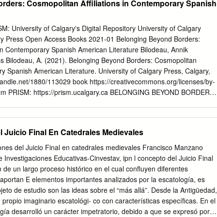
ders: Cosmopolitan Affiliations in Contemporary Spanish
 photos, Page 24. Page 2 AUGUST 2021 The Angelus From the
e Prayer Square Our daily routines can become mesmerizing. We
or years, with our nose to the grindstone, day after day, never looking
M: University of Calgary's Digital Repository University of Calgary
d think about our long-term future. A shortsighted Bishop Michael J. Sis
ary Press Open Access Books 2021-01 Belonging Beyond Borders:
to life robs us of our potential and blinds us to the fullness of our
 in Contemporary Spanish American Literature Bilodeau, Annik
eed by Bishop Michael Sis to slow down, step off the treadmill, and ask
ess Bilodeau, A. (2021). Belonging Beyond Borders: Cosmopolitan
lo selves, “Where am I headed? What is my long-term God our Father,
ary Spanish American Literature. University of Calgary Press, Calgary,
 plan?” while they are away in college.
.handle.net/1880/113029 book https://creativecommons.org/licenses/by-
rom PRISM: https://prism.ucalgary.ca BELONGING BEYOND BORDERS:
s in Contemporary Spanish American Literature Annik Bilodeau ISBN 978
 IS AN OPEN ACCESS E-BOOK. It is an electronic version of a book
hysical form through any bookseller or on-line retailer, or from our
 Juicio Final En Catedrales Medievales
rt this open access publication by requesting that your university
this book, or by purchasing a copy yourself. If you have any questions,
nes del Juicio Final en catedrales medievales Francisco Manzano
ess@ucalgary.ca
Cover Art: The artwork on the cover of this book is no
nvestigaciones Educativas-Cinvestav, ipn l concepto del Juicio Final
er traditional copyright provisions; it cannot be reproduced in any way
n de un largo proceso histórico en el cual confluyen diferentes
 of the artists and their agents. The cover can be displayed as a
 aportan E elementos importantes analizados por la escatología, es
the purposes of publicizing this work, but the artwork cannot be
objeto de estudio son las ideas sobre el “más allá”. Desde la Antigüedad,
 of the cover of this specific work without breaching the artist’s
 propio imaginario escatológi- co con características específicas. En el
TICE: This open-access work is published under a Creative
ogía desarrolló un carácter impetratorio, debido a que se expresó por