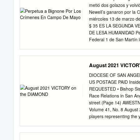
establecido un día en el
metió dos golazos y volvió
justicia» (Hechos 17.31a).
Newell’s ganaron por la 
necesario que todos nos
miércoles 13 de marzo de 
$ 35 ES LA SEGUNDA V
DE LESA HUMANIDAD Perpe
Federal 1 de San Martín l
Omar Riveros, por el secu
niña. Entre las víctimas
afirmó Catalina De Sancti
August 2021 VICTOR
la "postura monolítica" d
el referendo contra la ma
DIOCESE OF SAN ANGEL
no son kirchneristas, so
US POSTAGE PAID Insid
Cristina con olor a petról
REQUESTED • Bishop Sis o
Mardones, desde Puerto A
Race Relations in San Ang
que no hay trabas para qu
street (Page 14) AWESTN
pág. 11 publicidad estata
Volume 41, No. 8 Aug
porteño destinó unos $ 29
players representing the 
habitante.
the diocesan clergy and s
2021, at the Texas Bank Sp
since the inception of th