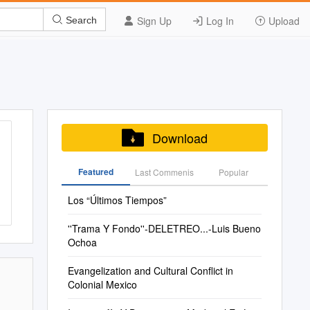
Sign Up
Log In
Upload
Search
Download
Featured
Last Commenis
Popular
Los “Últimos Tiempos”
''Trama Y Fondo''-DELETREO...-Luis Bueno
Ochoa
Evangelization and Cultural Conflict in
Colonial Mexico