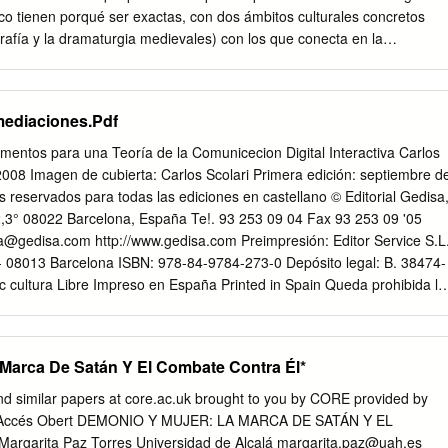
co tienen porqué ser exactas, con dos ámbitos culturales concretos
rafía y la dramaturgia medievales) con los que conecta en la
 ascético- didáctica y en el enfoque o procedimiento de elaboración
un realismo extremo que persigue la reflexión al tiempo que la catarsis
atura española, concretamente en el ámbito de la poesía, las Octavas de
mediaciones.Pdf
a de originalidad al desarrollar, de forma impresionista y
clara raigambre medieval, prácticamente desplazado por la nueva
tos para una Teoría de la Comunicecion Digital Interactiva Carlos
ante que se implanta con la llegada del Renacimiento, y cuyo
 2008 Imagen de cubierta: Carlos Scolari Primera edición: septiembre d
en el ámbito poético lo constituyen los Signos que aparecerán antes
reservados para todas las ediciones en castellano © Editorial Gedisa
o de Berceo.1 Desde que el Juicio final tentara al autor de Los milagros
2,3° 08022 Barcelona, España Te!. 93 253 09 04 Fax 93 253 09 '05
ema desaparece de la poesía española hasta ser recuperado, en la
a@gedisa.com
http://www.gedisa.com Preimpresión: Editor Service S.L
I, por Aldana, quizá el autor más polifacético y controvertido de la
" - 08013 Barcelona ISBN: 978-84-9784-273-0 Depósito legal: B. 38474-
omento. Junto con la literatura, el Arte medieval de toda la Europa
c cultura Libre Impreso en España Printed in Spain Queda prohibida la
zo ampliamente eco del tema.
ial por cualquier medio de impresión, en forma idéntica, extractada o
o en cualquier otro idioma. , . Indice Presentación
......... .. 13 Introducción. Des-haciendo teorías. .................... .. 21 PRIMERA
Marca De Satán Y El Combate Contra Él*
onal ............. .. 29 1. Teoría y comunicación frente al fantasma
 las teorías de la comunicación .. .. 33 1.1.1. Organizar las
nd similar papers at core.ac.uk brought to you by CORE provided by
 comunicacional 34 1.2. ¿Una mirada comunicacional? 43 1.2.1. Entr
b Accés Obert DEMONIO Y MUJER: LA MARCA DE SATÁN Y EL
.. 43 1.2.2. Una semiosfera posbabélica .................... .. 50 1.2.3.
garita Paz Torres Universidad de Alcalá
margarita.paz@uah.es