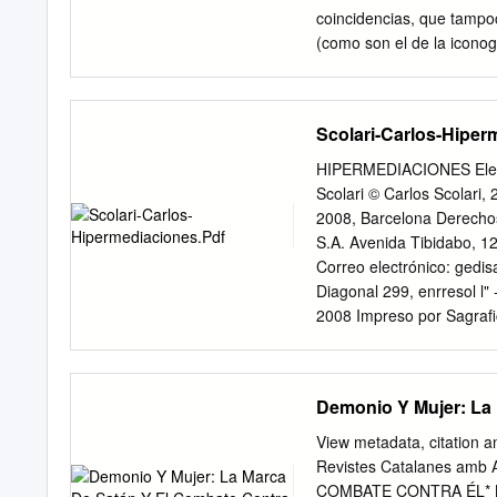
coincidencias, que tampo
(como son el de la iconog
intencionalidad espiritual
consistente, en alcanzar 
del receptor. En la liter
Scolari-Carlos-Hiper
Aldana introducen una not
conmovedora, un tema de 
HIPERMEDIACIONES Elemen
ideología clásica paganiz
Scolari © Carlos Scolari,
antecedente más próximo 
2008, Barcelona Derechos 
del Juicio final de Gonzal
S.A. Avenida Tibidabo, 1
de Nuestra Señora este t
Correo electrónico:
gedis
segunda mitad del siglo XV
Diagonal 299, enrresol l
literatura española del m
2008 Impreso por Sagrafi
Occidental también se hi
reproducción total o parc
modificada, en castellano 
...............................
Demonio Y Mujer: La 
PARTE: El saber comunicaci
digital . .. 31 1.1. Hablar
View metadata, citation a
conversaciones del campo
Revistes Catalanes am
cientificismo y ensayismo . 
COMBATE CONTRA ÉL* Mar