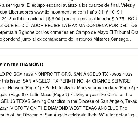
 cual juzgará al 4 Después Pablo dijo: «Mas sabemos que el mundo con
 a ser figura. El equipo español avanzó a los cuartos de final. Vélez y
 Escribió que juicio de Dios contra los que practican tales cosas «es
Copa Libertadores www.tiempoargentino.com | año 3 | nº 1019 |
otros comparezcamos o es según verdad» (vers.
2013 edición nacional | $ 6,00 | recargo envío al interior $ 0,75 | ROU
EZ QUE EL DICTADOR RECIBE LA MÁXIMA CONDENA POR DELITOS
tua a Bignone por los crímenes en Campo de Mayo El Tribunal Ora
o condenó junto al ex comandante de Institutos Militares Santiago
estro y la desaparición de 23 personas y la apropiación ilegal de una
, hubo siete embarazadas. "Es una manera de honrar a mis padres",
s Ovando, nieta restituida y querellante en la causa. pág. 2-3 Agradeci
Y on the DIAMOND
e la oposición » POLÍTICA pág. 8-9 Cristina calificó como una "parodia"
niobra inglesa y afirmó que "las democratización de la justicia Malvinas
O PO BOX 1829 NONPROFIT ORG. SAN ANGELO TX 76902-1829
n argentinas". que armó Gran Bretaña Un mensaje de los isleños a
e this issue: SAN ANGELO, TX PERMIT NO. 44 CHANGE SERVICE
eo Para la Corte, los en las Islas Malvinas pág. 4-7 Por Claudio
n Heaven (Page 2) • Parish festivals: Mark your calendars (Page 5) •
rgentino fiscales deben pagar Ganancias Los magistrados indicaron
elo (Page 6) • Latin Mass (Page 7) • Living a year like Christ on the
e los miembros del Ministerio Público abonen el tributo. » POLÍTICA
GELUS TEXAS Serving Catholics in the Diocese of San Angelo, Texas
l Macri gasta cinco veces más que el Estado Nacional El gobierno
ust 2021 VICTORY ON THE DIAMOND WEST TEXAS ANGELUS The
0 millones para difundir su gestión, lo que equivale a $ 100 por
youth of the Diocese of San Angelo celebrate their “W” after defeating
eminarians in the annual clergy vs. youth kickball game, held on Aug. 1
orts Complex in San Angelo. This is the first defeat for the clergy
e game, which is hosted each year by the Vocation Office of the Diocese