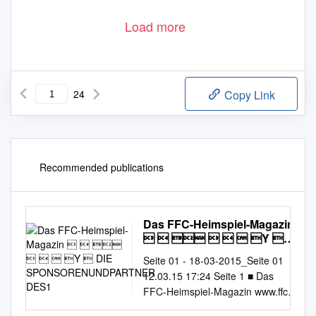
Load more
24
Copy Link
Recommended publications
Das FFC-Heimspiel-Magazin
      Y 
DIE
Seite 01 - 18-03-2015_Seite 01
SPONSORENUNDPARTNER
12.03.15 17:24 Seite 1 ■ Das
DES1
FFC-Heimspiel-Magazin www.ffc-
frankfurt.de DIE SPONSOREN