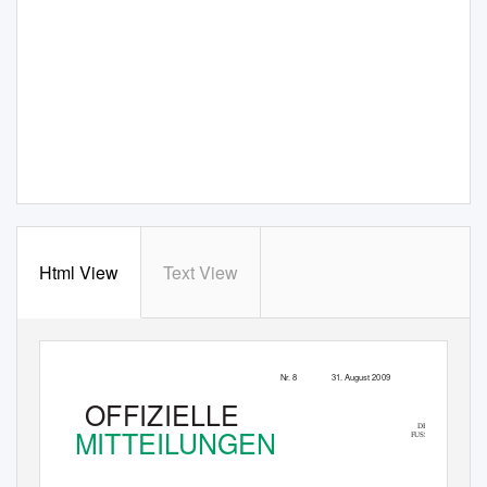
Html View
Text View
N
r
. 8
31. August 2009
OFFIZIELLE
MITTEILUNGEN
DEUTSCHER
FUSSBAL
L
-
BUND