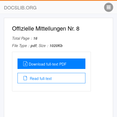
DOCSLIB.ORG
Offizielle Mitteilungen Nr. 8
Total Page：
16
File Type：
pdf
, Size：
1020Kb
Download full-text PDF
Read full-text