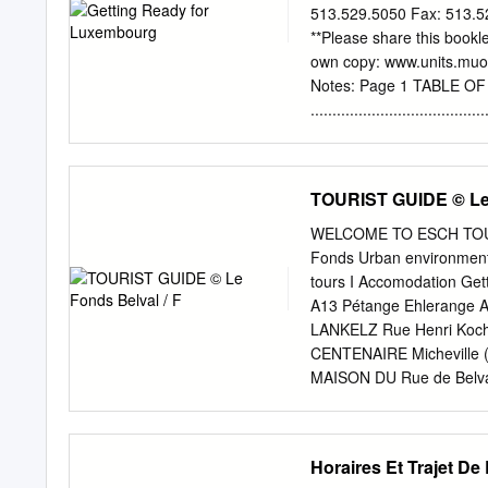
senger Aktioun géint de 
513.529.5050 Fax: 513.
CIGR och nei Buden fir d
**Please share this bookle
Chrëschtmaart gebaut. d
own copy: www.units.muoh
(Weider Detailler fannt 
Notes: Page 1 TABLE
speziellen Artikel vun dës
........................................
Proxim ité» an de «Centre
4 PROGRAM INTRODUC
de Bau vun eisem eiser S
........................................
Welcome
TOURIST GUIDE © Le 
........................................
................... 4 Importa
WELCOME TO ESCH TOURIST
.......................................
Fonds Urban environment I 
Packages
tours I Accomodation Get
........................................
A13 Pétange Ehlerang
........ 5 MIAMI LOGISTIC
LANKELZ Rue Henri Koc
........................................
CENTENAIRE Micheville (
......... 6 Registration
MAISON DU Rue de Belv
........................................
France Av. ds Hauts-Fou
..............
CENTRE STE MARIE Av. 
ESCHER 3 BIBLIOTHÈQ
Horaires Et Trajet D
Schifflange 5 HÔTEL 7 B