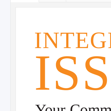
INTEG
IS
Your Comm