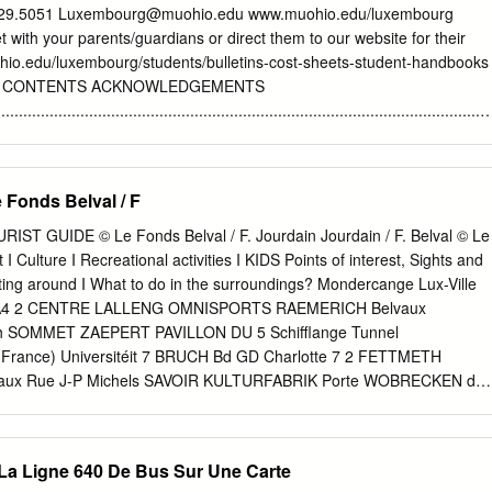
lokale Chômage Heimat dréit eis Gemeng am Kader vum «Kyoto­ huet d
529.5051
Luxembourg@muohio.edu
www.muohio.edu/luxembourg
en Dikricher Protokoll» derzou bai, datt 43% manner C02 an
t with your parents/guardians or direct them to our website for their
'Atmosphar geblos an 33% manner Primar-Energie gebraucht gëtt.
io.edu/luxembourg/students/bulletins-cost-sheets-student-handbooks
dir an engem Ee neie Sécherheetsplang, deen d'Gemeng mat der
 OF CONTENTS ACKNOWLEDGEMENTS
em Bulletin). Polizei ofgeschwat huet, gesait vir, datt «d'Police de
................................................................................................................
 d'intervention» méi Prasenz an An der Tëschenzait ass den Dossier fi
TION
tad weisen .
............................................................................................................ 4
Fonds Belval / F
................................................................................................................
nt Contact Information
 GUIDE © Le Fonds Belval / F. Jourdain Jourdain / F. Belval © Le
................................................................................................... 5 Mail &
Culture I Recreational activities I KIDS Points of interest, Sights and
ting around I What to do in the surroundings? Mondercange Lux-Ville
................................................................................................................
e A4 2 CENTRE LALLENG OMNISPORTS RAEMERICH Belvaux
S
h SOMMET ZAEPERT PAVILLON DU 5 Schifflange Tunnel
................................................................................................................
France) Universitéit 7 BRUCH Bd GD Charlotte 7 2 FETTMETH
aux Rue J-P Michels SAVOIR KULTURFABRIK Porte WOBRECKEN de
................................................................................................................
rneaux Bd Charles de Gaulle Rue de Luxembourg 3 1 CLINIQUE
du Rock’n Roll 1 HOSPITALIER E. MAYRISCH 10 4 1 DELLHEICHT
UE ROCKHAL SCHWEMM 6 9 GARE SCHLASSGOART PARC LAVAL
e La Ligne 640 De Bus Sur Une Carte
elvaux DE VILLE Micheville 3 (France) 6 LALLÉNGERBIERG Rue Victo