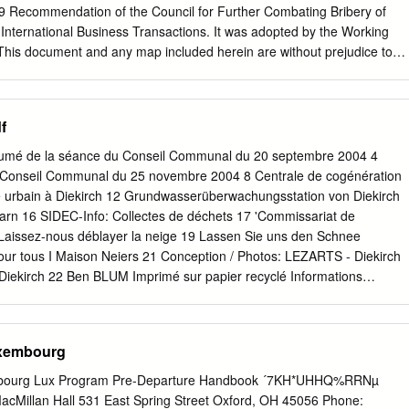
er eng grouss Erausfuerderung. Fir Iech awer schnell an Ärer neier
9 Recommendation of the Council for Further Combating Bribery of
ieden ech Iech dëse „guide du citoyen“ opmierksam ze liesen.
n International Business Transactions. It was adopted by the Working
his document and any map included herein are without prejudice to
y over any territory, to the delimitation of international frontiers and
ame of any territory, city or area. 2 TABLE OF CONTENTS EXECUTIVE
................................................................................................ 5 A.
f
............................................................................................... 7 1. The
 Résumé de la séance du Conseil Communal du 20 septembre 2004 4
........................................................................................................ 7
Conseil Communal du 25 novembre 2004 8 Centrale de cogénération
 urbain à Diekirch 12 Grundwasserüberwachungsstation von Diekirch
................................................................................. 8 3. Economic
rn 16 SIDEC-Info: Collectes de déchets 17 'Commissariat de
................................................................................................ 8 4.
8 Laissez-nous déblayer la neige 19 Lassen Sie uns den Schnee
ficials
ur tous I Maison Neiers 21 Conception / Photos: LEZARTS - Diekirch
 Diekirch 22 Ben BLUM Imprimé sur papier recyclé Informations
: D'Chrêschtdagsbeliichtung an der Informations générales 31
rière: Die Zeit zwischen den Befreiungen Malterie Drüssel im Spiegel
rationsregisters (11.11.-16.12. :t9~44) 32 Deiwelselter 4/2004 1 ~- '""-
uxembourg
 .,.,.. ... ; A senger Sëtzung vum 25. November huet de Schnii virun der Dir
unen dozou Gemengerot de Projet vun engem Blockheizkraftwierk och
embourg Lux Program Pre-Departure Handbook ´7KH*UHHQ%RRNµ
W) gestëmmt, dat an 2 Jar a Betrib geholl soli ginn. Am Kader vu
cMillan Hall 531 East Spring Street Oxford, OH 45056 Phone: