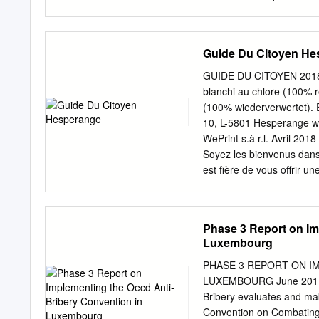
00352 80 33 72 – 1 Aperç
zum Verkauf angebotenen
Triage vendu vol. Los ou 
Guide Du Citoyen He
37,76 m3 chêne Eiche S
m3 chêne Eiche SCHIERE
GUIDE DU CITOYEN 2018 WP
m3 érable Ahorn ESCH/
blanchi au chlore (100% r
290,09 333,5 m3 chêne 
(100% wiederverwertet). 
166,91 191,34 m3 chên
10, L-5801 Hesperange ww
602 217,86 233,92 m3 h
WePrint s.à r.l. Avril 2
MEDERNACH 604 274,79 2
Soyez les bienvenus dan
SCHIEREN 606 121,85 13
est fière de vous offrir 
TANDEL 608 380,38
défi. Afin de vous repére
guide du citoyen où vous 
maisons-relais, l’environn
Phase 3 Report on Im
deviendra un incontourna
Luxembourg
des membres du collège d
colla- borateurs, merci d
PHASE 3 REPORT ON I
main. Je vous souhaite u
LUXEMBOURG June 2011 
Matbierger Léif Matbierg
Bribery evaluates and m
mat Flair” déi houfreg as
Convention on Combating B