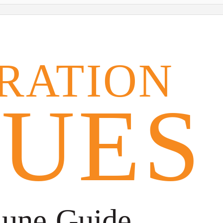
RATION
SUES
une Guide