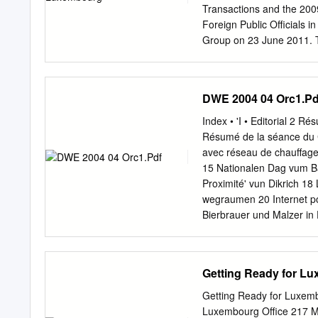
Déménagement bedeit ëmm
Transactions and the 200
Gemeng erëm ze fannen, b
Foreign Public Officials i
Group on 23 June 2011. T
the status of or sovereignt
boundaries and to the n
SUMMARY .............................
DWE 2004 04 Orc1.Pd
INTRODUCTION
.......................................
Index • 'I • Editorial 2
on-site visit .........................
Résumé de la séance du 
2. Structure of the report
avec réseau de chauffage
......................................
15 Nationalen Dag vum Ba
situation ............................
Proximité' vun Dikrich 1
Bribery of foreign public of
wegraumen 20 Internet po
Bierbrauer und Malzer in
culturelles 30 Couverture
Grussgaass Couverture ar
des kommunalen , . Delibe
Getting Ready for L
.. Editorial Editorial ,.·•
ze schëppen. (lnformatio
Getting Ready for Lux
an dësem Bulletin) . (BHK
Luxembourg Office 217 Ma