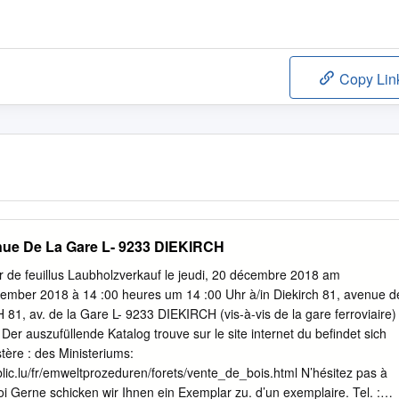
Copy Lin
enue De La Gare L- 9233 DIEKIRCH
r de feuillus Laubholzverkauf le jeudi, 20 décembre 2018 am
mber 2018 à 14 :00 heures um 14 :00 Uhr à/in Diekirch 81, avenue d
81, av. de la Gare L- 9233 DIEKIRCH (vis-à-vis de la gare ferroviaire)
Der auszufüllende Katalog trouve sur le site internet du befindet sich
stère : des Ministeriums:
lic.lu/fr/emweltprozeduren/forets/vente_de_bois.html N’hésitez pas à
oi Gerne schicken wir Ihnen ein Exemplar zu. d’un exemplaire. Tel. :