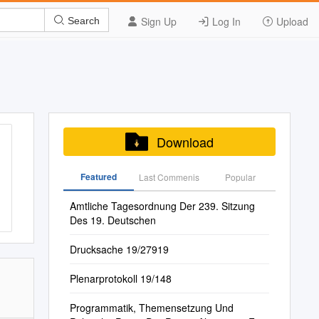
Sign Up
Log In
Upload
Search
Download
Featured
Last Commenis
Popular
Amtliche Tagesordnung Der 239. Sitzung
Des 19. Deutschen
Drucksache 19/27919
Plenarprotokoll 19/148
Programmatik, Themensetzung Und