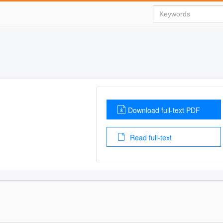
Download full-text PDF
Read full-text