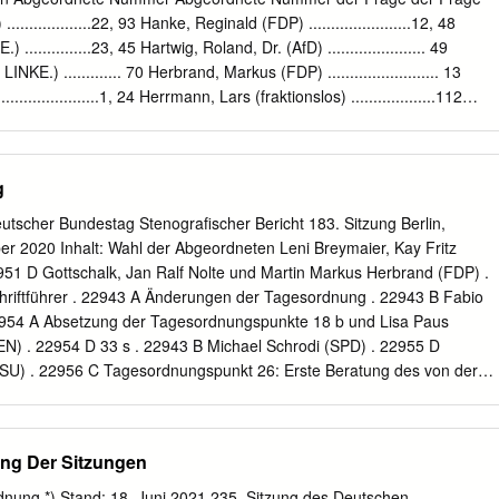
und digitale Infrastruktur Mitglieder des Ausschusses Ordentliche
.................22, 93 Hanke, Reginald (FDP) .......................12, 48
nde Mitglieder CDU/CSU Behrens (Börde), Manfred Damerow, Astrid
..............23, 45 Hartwig, Roland, Dr. (AfD) ...................... 49
, Thomas Donth, Michael Koeppen, Jens Holmeier, Karl Lange, Ulrich
NKE.) ............. 70 Herbrand, Markus (FDP) ......................... 13
atricia Oßner, Florian Möring, Karsten Ploß, Dr. Christoph Müller
..................1, 24 Herrmann, Lars (fraktionslos) ...................112
Pols, Eckhard Rehberg, Eckhardt Rainer, Alois Riebsamen, Lothar
ss, Martin (AfD) .......................29, 30, 31 (BÜNDNIS 90/DIE
ger, Torsten Schreiner, Felix Stracke, Stephan Sendker, Reinhold
Hessel, Katja (FDP) .............................. 14 Bubendorfer-Licht, Sandra
ef Simon, Björn Vogel (Kleinsaara), Volkmar Storjohann, Gero Wegner
eßenkemper, Heiko, Dr. (AfD) ................. 32 Buchholz, Christine (DIE
g
, Kai SPD Burkert, Martin Bartol, Sören Herzog, Gustav De Ridder, Dr.
öchst, Nicole (AfD) ............................ 71 Buschmann, Marco, Dr. (FDP
ann, Bettina, Dr. Cezanne, Jörg (DIE LINKE.) ...................4, 5 (BÜNDNIS
utscher Bundestag Stenografischer Bericht 183. Sitzung Berlin,
. 72, 123 Dassler, Britta Katharina (FDP) .................. 25 Hoffmann,
er 2020 Inhalt: Wahl der Abgeordneten Leni Breymaier, Kay Fritz
.........132 De Masi, Fabio (DIE LINKE.) .....................6 Huber, Johanne
51 D Gottschalk, Jan Ralf Nolte und Martin Markus Herbrand (FDP) .
.. 15 Dürr, Christian (FDP) .........................97, 98 Hunko, Andrej (DIE
riftführer . 22943 A Änderungen der Tagesordnung . 22943 B Fabio
2 Ernst, Klaus (DIE
2954 A Absetzung der Tagesordnungspunkte 18 b und Lisa Paus
 . 22954 D 33 s . 22943 B Michael Schrodi (SPD) . 22955 D
U) . 22956 C Tagesordnungspunkt 26: Erste Beratung des von der
achten Entwurfs eines Gesetzes zur Tagesordnungspunkt 10:
n (EU) 2019/878 Antrag der Abgeordneten René Springer, und (EU)
 von Dr. Bernd Baumann, Stephan Brandner, wei- Risiken und zur
ng Der Sitzungen
 terer Abgeordneter und der Fraktion der AfD: lität im Bankensektor
ndische Arbeitskräfte zuerst – Falsche gesetz – RiG) Weichenstellunge
nung *) Stand: 18. Juni 2021 235. Sitzung des Deutschen