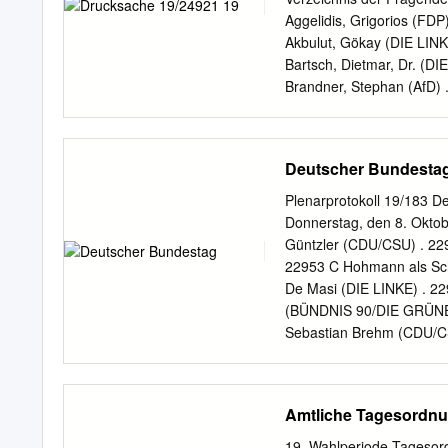
25 Ausschuss für Verkehr 
Aggelidis, Grigorios (FDP) ..
Mitglieder Stellvertrete
Akbulut, Gökay (DIE LINKE.) .
Bellmann, Veronika Erndl
Bartsch, Dietmar, Dr. (DIE LI
Jarzombek, Thomas Lips, P
Brandner, Stephan (AfD) .....
(Braunschweig), Carsten 
Brantner, Franziska, Dr. He
Schnieder, Patrick Schwei
GRÜNEN) .................109 
Tebroke, Dr. Hermann-Jos
(FDP) .........94, 95, 96 H
Deutscher Bundesta
Kai Uhl, Markus Whittaker
LINKE.) ........46, 47, 52 H
................... 53 Hoffm
Plenarprotokoll 19/183 De
90/DIE GRÜNEN) ............
Donnerstag, den 8. Oktob
Christoph, Dr. (FDP) .......
Güntzler (CDU/CSU) . 229
(AfD) ........................
22953 C Hohmann als Sch
LINKE.) .................... 8
De Masi (DIE LINKE) . 2
(BÜNDNIS 90/DIE GRÜNEN)
Sebastian Brehm (CDU/CS
Bundesregierung eingebr
Umsetzung der Richtlinie
2019/879 zur Reduzierung
Amtliche Tagesordnu
Stärkung der Proportiona-
(Risikoreduzierungs- Inlä
19. Wahlperiode Tagesord