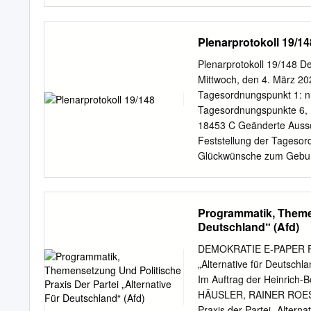
AufbhG 2021) Drucksache
Haushaltsausschusses (8
Beschlussempfehlung und
Plenarprotokoll 19/14
Ausschuss) zu dem Antra
weiterer Abgeordneter und
Plenarprotokoll 19/148 De
Hochwasserkatastrophe D
Mittwoch, den 4. März 20
Beschlussempfehlung und
Tagesordnungspunkt 1: n
Stadtentwicklung und Ko
Tagesordnungspunkte 6, 1
Theodor Hemmelgarn, Mar
18453 C Geänderte Aussc
der AfD Baurecht ändern –
Feststellung der Tagesor
Wahlperiode Seite 1 von 
Glückwünsche zum Geburt
Beschlussfassung des Au
Oehme und Dr. Eberhard J
Nezahat Baradari (SPD) .
Verwaltungsrates der Kred
Programmatik, Themen
Wiederaufbau . 18437 D N
Deutschland“ (Afd)
BMEL . 18455 D Zusatzpun
durch den Julia Klöckner
DEMOKRATIE E-PAPER Prog
Bekämpfung Frank Sitta (
„Alternative für Deuts
Klöckner, Bundesministe
Im Auftrag der Heinrich-
Johannes Huber (AfD) . 18
HÄUSLER, RAINER ROESE
Bundesministerin BMEL .
Praxis der Partei „Alterna