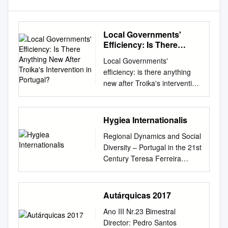
Local Governments'
Efficiency: Is There
Anything New After
Local Governments'
Troika's Intervention in
efficiency: is there anything
Portugal?
new after Troika's intervention
in Portugal? Maria Basílio
CIGES and Management
Department, Polytechnic
Hygiea Internationalis
Institute of Beja (IPBeja),
Regional Dynamics and Social
Escola Superior de Tecnologia
Diversity – Portugal in the 21st
e Gestão, R. Pedro Soares,
Century Teresa Ferreira
Campus do Instituto
Rodrigues Introduction hrough
Politécnico de Beja, 7800-295
its history Portugal always
Beja. Phone: +351 284 311
presented regional differences
Autárquicas 2017
541
maria.basilio@ipbeja.pt
concerning population
Clara Pires CIGES and
Ano III Nr.23 Bimestral
distribution, as well as fertility
Management Department,
Director: Pedro Santos
and mortality trends. Local T