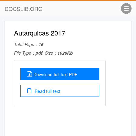
DOCSLIB.ORG
Autárquicas 2017
Total Page：
16
File Type：
pdf
, Size：
1020Kb
Download full-text PDF
Read full-text