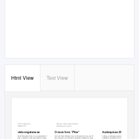
Html View
Text View
Ano III Nr.23 Bimestral
Director: Pedro Santos Pereira
SETEMBRO 2017
Distribuição Gratuita
Avenida engalana-se
O novo livro “Pilar”
Autárquicas 2017
A Avenida de Moscavide voltou a ser, no passado dia 9
José Luís Nunes Martins viveu em Moscavide até aos seus 30
Conheça as principais propostas dos
de setembro, a anfitriã de mais uma edição do Sunset
anos. Formou-se em Filosofia e atualmente trabalha em comu-
candidatos à presidência da Junta de