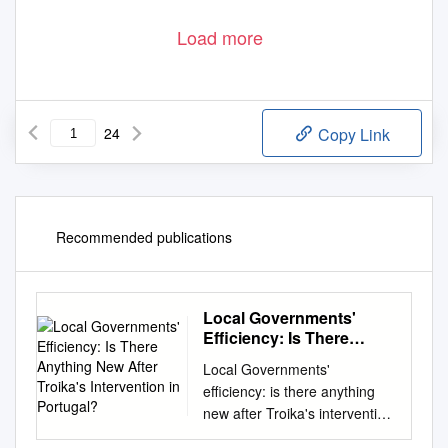
Load more
24
Copy Link
Recommended publications
Local Governments'
Efficiency: Is There
Anything New After
Local Governments'
Troika's Intervention in
efficiency: is there anything
Portugal?
new after Troika's intervention
in Portugal? Maria Basílio