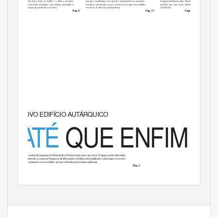
Moscavide Party. Entre as 16h00 e a 1h00, a Avenida
nicação e marketing e em gestão e planeamento de desastres.
Freguesia de Moscavide e Portela, um
foi palco de muita animação, com música, atividades e
Contudo, a paixão que o une à escrita faz com que o seu trabalho
especial para que possa decidir em
inúmeras lojas que aderiram ao evento.
e os livros se aliem na união perfeita.
consciência.
Pág. 6
Pág. 11
Págs. 14 a 19
NOVO EDIFÍCIO AUTÁRQUICO
ATÉ
QUE ENFIM
A zona central da freguesia de Moscavide e Portela vai ter uma cara nova. O espaço onde está sedia-
da, atualmente, a Junta de Freguesia de Moscavide e Portela será reabilitado e dará lugar a um novo
edifício autárquico e a um edifico da Cruz Vermelha com muitas valências.
Pág. 3