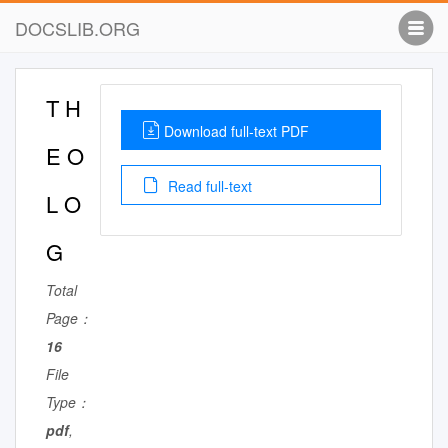
DOCSLIB.ORG
T H
Download full-text PDF
E O
Read full-text
L O
G
Total
Page：
16
File
Type：
pdf
,