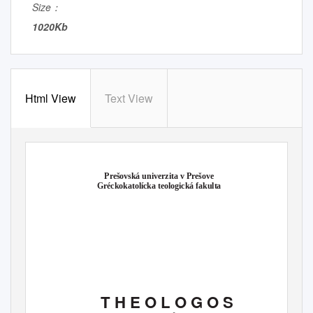
Size：
1020Kb
Html View
Text View
Prešovská univerzita v Prešove
Gréckokatolícka teologická fakulta
T H E O L O G O S