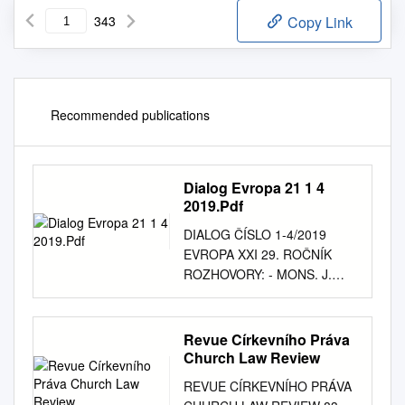
343
Copy Link
Recommended publications
Dialog Evropa 21 1 4
2019.Pdf
DIALOG ČÍSLO 1-4/2019
EVROPA XXI 29. ROČNÍK
ROZHOVORY: - MONS. J.
GRAUBNER - MONS. V.
JUDÁK - MONS. L. HUČKO I.
TÉMA: JUBILEUM ÚMRTÍ SV.
Revue Církevního Práva
CYRILA - ODKAZ SV. CYRILA
Church Law Review
A METODĚJE II. TÉMA:
REVUE CÍRKEVNÍHO PRÁVA
CÍRKEVNÍ OSOBNOSTI