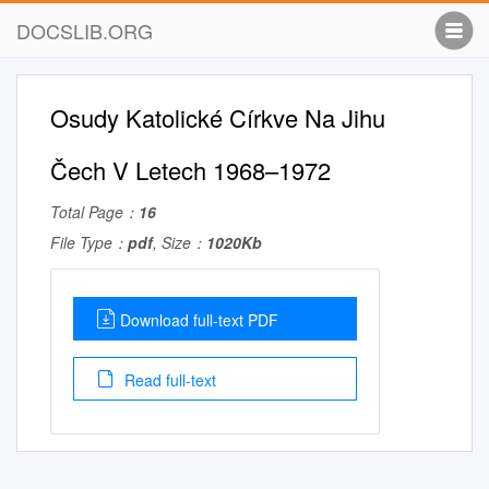
DOCSLIB.ORG
Osudy Katolické Církve Na Jihu
Čech V Letech 1968–1972
Total Page：
16
File Type：
pdf
, Size：
1020Kb
Download full-text PDF
Read full-text