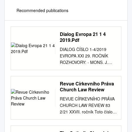
Recommended publications
Dialog Evropa 21 1 4
2019.Pdf
DIALOG ČÍSLO 1-4/2019
EVROPA XXI 29. ROČNÍK
ROZHOVORY: - MONS. J.
GRAUBNER - MONS. V.
JUDÁK - MONS. L. HUČKO I.
TÉMA: JUBILEUM ÚMRTÍ SV.
Revue Církevního Práva
CYRILA - ODKAZ SV. CYRILA
Church Law Review
A METODĚJE II. TÉMA:
REVUE CÍRKEVNÍHO PRÁVA
CÍRKEVNÍ OSOBNOSTI
CHURCH LAW REVIEW 83
ČESKOSLOVENSKA III.
2/21 XXVII. ročník Toto číslo
TÉMA: JUBILEUM
Revue církevního práva bylo
BIOETICKÝCH KONFERENCÍ
financováno dary a příspěvky
STUDIE CÍRKEV A MEDIA
členů Společnosti pro církevní