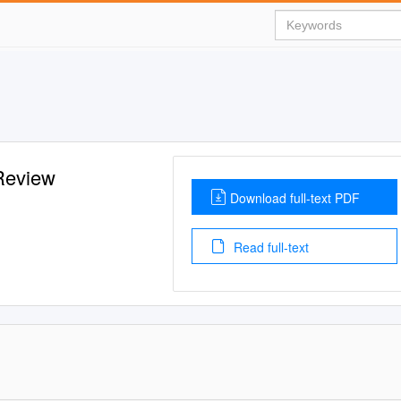
Review
Download full-text PDF
Read full-text