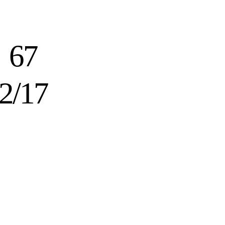
67
2/17