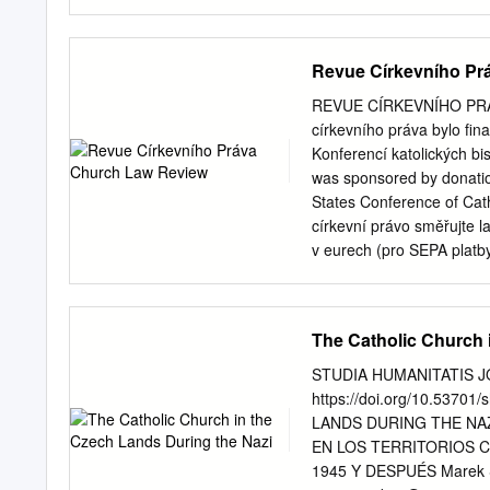
Rozhovor s Mons. Janem 
a morav- Prof. MUDr. Jan Holč
– příznak i nemoc Rozhov
Revue Církevního Pr
Neradílek..............132
MSKA Rozhovor s Mons. L
REVUE CÍRKEVNÍHO PRÁV
peníze ve středověku církve v
církevního práva bylo fin
.........................1
Konferencí katolických b
PhDr. Radek Mezuláník, P
was sponsored by donatio
........................10 Anota
States Conference of Cath
k o p ř e k l a d a t e l 
církevní právo směřujte 
..................14 ThDr. Jiř
v eurech (pro SEPA pla
Dialog Evropa XXI – revue
Please be so kind and se
vědu a kulturu, 29. ročník
Republic to account no. 
Moravsko-slezská křesťan
transfers) IBAN: CZ62 
The Catholic Church 
EDITORIAL: A opět bohaté 
�����������
STUDIA HUMANITATIS JOU
ČLÁNKY D. Němec: Dioces
https://doi.org/10.5370
synody v českých z
LANDS DURING THE NAZ
11 M. Tomášek: O vývoji 
EN LOS TERRITORIOS 
�����������
1945 Y DESPUÉS Marek Sm