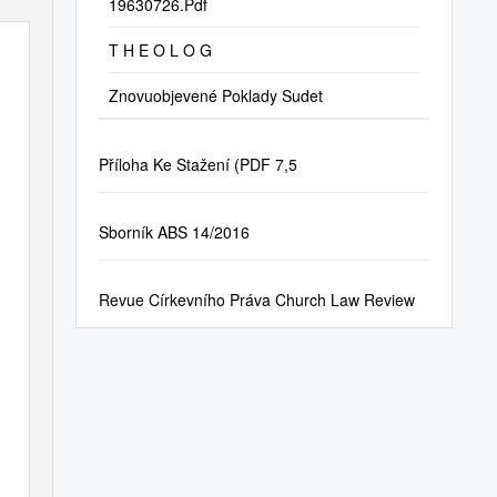
19630726.Pdf
T H E O L O G
Znovuobjevené Poklady Sudet
Příloha Ke Stažení (PDF 7,5
Sborník ABS 14/2016
Revue Církevního Práva Church Law Review