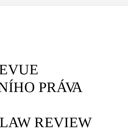
EVUE
NÍHO PR
Á
VA
L
A
W
R
EVIEW