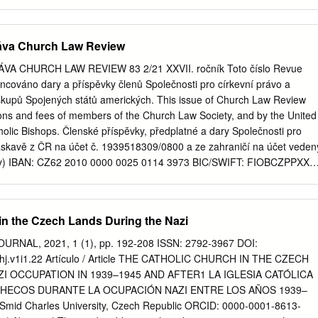
Graubnerem, Potřeba účinné péče o zdraví olomouckým arcibiskupe
ík, DrSc. ..........127 ským metropolitou ..............................3 Bolest
or s prof. Mons. Viliamem Judá- MUDr. František
áva Church Law Review
 kem, nitranským biskupem .................5 STUDIE- ANOTACE - ZPRÁVA
adislavem Hučkou, apoštolským exarchou řeckokaltoické Církev a
A CHURCH LAW REVIEW 83 2/21 XXVII. ročník Toto číslo Revue
 ČR .............................................8 PhDr. Roman Zaoral
ancováno dary a příspěvky členů Společnosti pro církevní právo a
44 I. TÉMA - JUBILEUM SV. CYRILA Církev a médiální svět v současnosti ThDr
iskupů Spojených států amerických. This issue of Church Law Review
h.D. 151 Svatí Cyril a Metoděj, apoštolé Slovanů Mons. Antonín Basle
ns and fees of members of the Church Law Society, and by the United
ce publikací ..............................160 S v a t ý K o n s t a n ti n – C y r i l j 
olic Bishops. Členské příspěvky, předplatné a dary Společnosti pro
Obnova a aktivity MSKA v roce 2019 prof. Ladislav Tichý, Th.D.
laskavě z ČR na účet č. 1939518309/0800 a ze zahraničí na účet veden
í Koníček ..............................162 Vratit se ke Kristu, prameni veškeré
tby) IBAN: CZ62 2010 0000 0025 0114 3973 BIC/SWIFT: FIOBCZPPXXX
 křesťanské naděje - Mons. Jan Graugner ............18 orientace pro
nd your membership fees, subscriptions and gifts from the Czech
, číslo 1-4/ 2019 Evangelizační, kulturní a učitelské mise Vydavatel:
1939518309/0800 and from abroad to the account in EUR (for SEPA
- sv.
2010 0000 0025 0114 3973 BIC/SWIFT: FIOBCZPPXXX OBSAH
in the Czech Lands During the Nazi
čtení na léto (J. R. Tretera)
����������������������������� 5
RNAL, 2021, 1 (1), pp. 192-208 ISSN: 2792-3967 DOI:
an Synods in the Czech Lands – an Unused Instrument? [Diecézní
1/shj.v1i1.22 Artículo / Article THE CATHOLIC CHURCH IN THE CZECH
emích – nepoužívaný nástroj?] ��������������������
I OCCUPATION IN 1939–1945 AND AFTER1 LA IGLESIA CATÓLICA
zákazu evangelizace v Číně
CHECOS DURANTE LA OCUPACIÓN NAZI ENTRE LOS AÑOS 1939–
��������������������������������
id Charles University, Czech Republic ORCID: 0000-0001-8613-