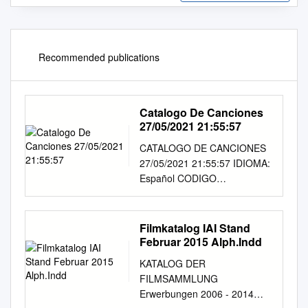
Recommended publications
Catalogo De Canciones
27/05/2021 21:55:57
CATALOGO DE CANCIONES
27/05/2021 21:55:57 IDIOMA:
Español CODIGO
INTERPRETE TITULO
ES20456 A.B. QUINTANILLA
AMOR PROHIBIDO ES20467
Filmkatalog IAI Stand
A.B. QUINTANILLA COMO LA
Februar 2015 Alph.Indd
FLOR ES9591 ABBA
KATALOG DER
CHIQUITITA (ESPAÑOL)
FILMSAMMLUNG
ES10381 ABBA
Erwerbungen 2006 - 2014
FERNANDO(ESPAÑOL)