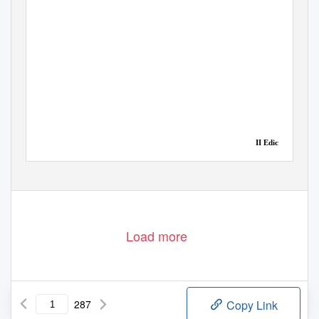
II Edición
Casa Provincial SS.CC.,
Quito, Julio 2006
Load more
287
Copy Link