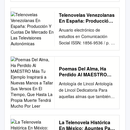
CATÁLOGO DE LA
ES10829 ABBA GRACIAS A
COLECCIÓN DE CINE
LA MUSICA ES10444 ABBA
Adquisiciones 2006 - 2014
Telenovelas Venezolanas
MAMMA MIA (EN ESPAÑOL)
Inhalt
En España: Producción
ES10486 ABBA MIX ABBA
Argentinien..............................
Y Cuotas De Mercado En
MUSICAL ES2395 ABBA SAN
Anuario electrónico de
Las Televisiones
...............................................
FERNANDO ES11093 ABEL
estudios en Comunicación
Autonómicas
4
PINOS TANTO AMOR
Social ISSN: 1856-9536 / p. pi
Bolivien....................................
ES11747 ABEL PINTOS &
200808TA119 Volumen 4 ,
................................................
MALU ONCEMIL ES7028
Número 1 / Enero-Junio 2011
18
ABIGAIL DESDE EL
Versión PDF para imprimir
Brasilien..................................
ACANTILADO ES10394
desde
Poemas Del Alma, Ha
................................................
ABIGAIL GITANO ES3512
Perdido Al MAESTRO
http://erevistas.saber.ula.ve/in
.18
ABIGAIL ORO Y PLATA
Más Tu Ejemplo Inspirará
dex.php/Disertaciones
Chile........................................
Antología de Lincol Antología
ES10373 ABRAHAM MATEO
a Nuevas Manos a Tallar
Morales Morante. L. F. (2011).
................................................
de Lincol Dedicatoria Para
Sus Versos En El
ESTA NAVIDAD ES LA MAS
Telenovelas venezolanas en
.31 Costa
aquellas almas que también
Tiempo, Que Hasta La
BELLA ES10554 ABRAHAM
España: Producción y cuotas
Rica.........................................
se alimentan de las letras.
Propia Muerte Tendrá
MATEO SEÑORITA ES11298
de mercado en las
.......................................36
Mucho Por Leer
Página 2/834 Antología de
ABRAHAM MATEO WHEN
Televisiones Autonómicas.
Cuba.......................................
Lincol Agradecimiento A mi
YOU LOVE SOMEBODY
Anuario Electrónico de
................................................
abuelo que siempre ha estado
La Telenovela Histórica
ES11735 ABRAHAM MATEO
Estudios en Comunicación
En México: Apuntes Para
..36
conmigo. Página 3/834