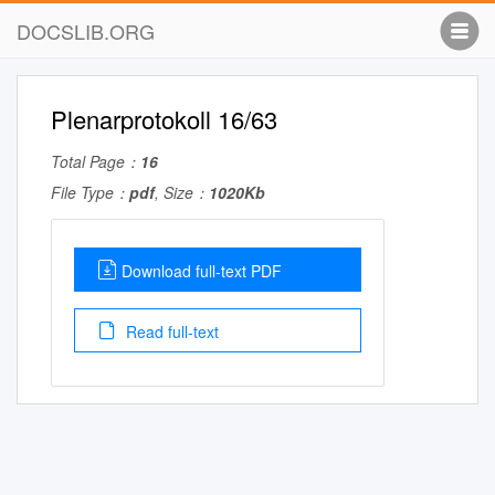
DOCSLIB.ORG
Plenarprotokoll 16/63
Total Page：
16
File Type：
pdf
, Size：
1020Kb
Download full-text PDF
Read full-text