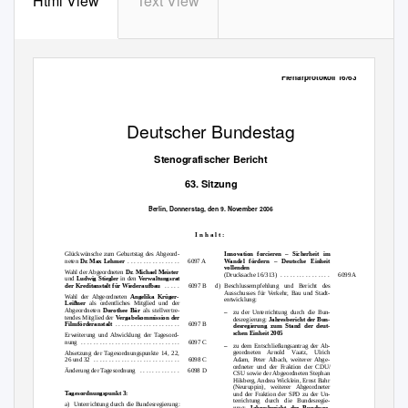
Html View
Text View
Plenarprotokoll 16/63
Deutscher Bundestag
Stenografischer Bericht
63. Sitzung
Berlin, Donnerstag, den 9. November 2006
I n h a l t :
Glückwünsche zum Geburtstag des Abgeord-
Innovation forcieren – Sicherheit im
neten
D
r
.
M
ax Lehmer
. . . . . . . . . . . . . . . . .
Wandel fördern – Deutsche Einheit
6097 A
vollenden
Wahl der Abgeordneten
Dr. Michael Meister
(Drucksache 16/313)
. . . . . . . . . . . . . . . .
6099 A
und
Ludwig Stiegler
in den
V
e
rwaltungsrat
der Kreditanstalt für Wiederaufbau
. . . . .
6097 B
d) Beschlussempfehlung
und Bericht des
Ausschusses für
V
e
rkehr, Bau und Stadt-
Wahl der Abgeordneten
Angelika Krüger-
entwicklung:
Leißner
als ordentliches Mitglied und der
Abgeordneten
Dorothee Bär
als stellvertre-
–
zu der Unterrichtung durch die Bun-
tendes Mitglied der
V
e
rgabekommission der
desregierung:
Jahresbericht der Bun-
Filmförderanstalt
. . . . . . . . . . . . . . . . . . . . .
6097 B
desregierung zum Stand der deut-
schen Einheit 2005
Erweiterung und Abwicklung der Tagesord-
nung .
. . . . . . . . . . . . . . . . . . . . . . . . . . . . . . .
6097 C
–
zu dem Entschließungsantrag der Ab-
geordneten Arnold
V
a
atz, Ulrich
Absetzung der Tagesordnungspunkte 14, 22,
Adam, Peter Albach, weiterer Abge-
26 und 32
. . . . . . . . . . . . . . . . . . . . . . . . . . . .
6098 C
ordneter und der Fraktion der CDU/
Änderung der Tagesordnung
. . . . . . . . . . . . .
6098 D
CSU sowie der Abgeordneten Stephan
Hilsberg, Andrea Wicklein, Ernst Bahr
(Neuruppin), weiterer Abgeordneter
T
a
gesordnungspunkt 3:
und der Fraktion der SPD zu der Un-
terrichtung durch die Bundesregie-
a) Unterrichtung
durch die Bundesregierung:
rung:
Jahresbericht der Bundesre-