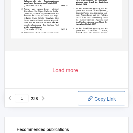
Jahresbericht der Bundesregierung
gierung zum Stand der deutschen
zum Stand der deutschen Einheit 2006
Einheit 2005
(Drucksache 16/2870) . . . . . . . . . . . . . . . .
6098 D
–
zu dem Entschließungsantrag der Ab-
b) Antrag
der Abgeordneten Michael
geordneten Joachim Günther (Plauen),
Kretschmer, Ilse Aigner, Katherina Reiche
Cornelia Pieper, Jens Ackermann, wei-
(Potsdam), weiterer Abgeordneter und der
terer Abgeordneter und der Fraktion
Fraktion der CDU/CSU sowie der Abge-
der FDP zu der Unterrichtung durch
ordneten Swen Schulz (Spandau), Jörg
die Bundesregierung:
Jahresbericht
Tauss, Nicolette Kressl, weiterer Abgeord-
der Bundesregierung zum Stand der
neter und der Fraktion der SPD:
Mit In-
deutschen Einheit 2005
novationsförderung den Aufbau Ost
weiter voranbringen
–
zu dem Entschließungsantrag der Ab-
(Drucksache 16/3294) . . . . . . . . . . . . . . . .
6099 A
geordneten
Dr. Gesine
Lötzsch,
c) Unterrichtung
durch die Bundesregierung:
Roland Claus, Dr. Dietmar Bartsch,
Nationales Reformprogramm Deutsch-
Dr. Lothar Bisky und der Fraktion der
land
LINKEN zu der Unterrichtung durch
Load more
228
Copy Link
Recommended publications