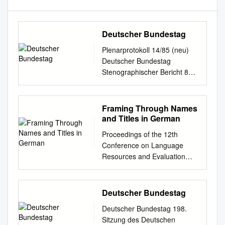
Deutscher Bundestag
Plenarprotokoll 14/85 (neu)
Deutscher Bundestag
Stenographischer Bericht 85.
Sitzung Berlin, Freitag, den
28. Januar 2000 I n h a l t :
Eintritt des Abgeordneten
Framing Through Names
Helmut Heiderich Heinz Wiese
and Titles in German
(Ehingen) CDU/CSU
Proceedings of the 12th
................. 7835 A in den
Conference on Language
Deutschen Bundestag
Resources and Evaluation
........................... 7831 A Ekin
(LREC 2020), pages 4924–
Deligöz BÜNDNIS 90/DIE
4932 Marseille, 11–16 May
GRÜNEN ... 7837 A Wahl des
2020 c European Language
Deutscher Bundestag
Abgeordneten Werner Schulz
Resources Association
als Cornelia Pieper F.D.P.
Deutscher Bundestag 198.
(ELRA), licensed under CC-
.................................... 7839 A
Sitzung des Deutschen
BY-NC Doctor Who? Framing