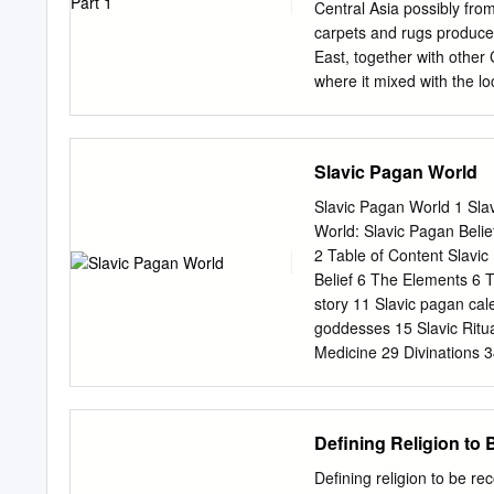
науки України, Житомир,
Central Asia possibly fro
релігії балтійських наро
carpets and rugs produce
ідентифікації в зламні м
East, together with other
(насильницька християні
where it mixed with the lo
половині ХХ століття), а
patterns to be reproduced
1970s that the design has 
the late 1970s for the fir
Slavic Pagan World
design embellishing the wa
posts and art galleries i
Slavic Pagan World 1 Sla
weavers, and also some Za
World: Slavic Pagan Belie
ridiculously low price. T
2 Table of Content Slavic
Mexico, however, displayed
Belief 6 The Elements 6 T
item that had very little 
story 11 Slavic pagan cal
imitations.
goddesses 15 Slavic Ritua
Medicine 29 Divinations 
Slavic Pagan Songs 82 Org
and concepts in slavic re
and gods in slavonic cosm
Defining Religion to
influence on slavic relig
Spirits 120 Polish Folk M
Defining religion to be 