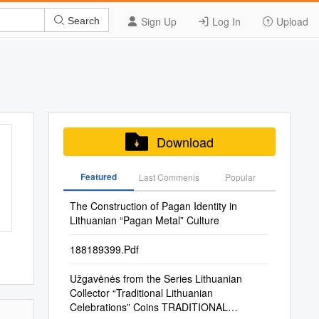
Sign Up
Log In
Upload
Search
Download
Featured
Last Commenis
Popular
The Construction of Pagan Identity in
Lithuanian “Pagan Metal” Culture
188189399.Pdf
Užgavėnės from the Series Lithuanian
Collector “Traditional Lithuanian
Celebrations” Coins TRADITIONAL