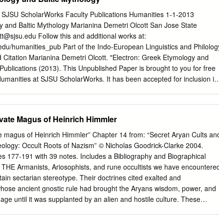
assing many cultures,as well as those tracing particular themes (such
ross cultures. The other bibliographicessays discuss sources for
y SJSU ScholarWorks Faculty Publications Humanities 1-1-2013
ologies, the mythologies of West Asianpeoples (Mesopotamian, Biblical,
y and Baltic Mythology Marianina Demetri Olcott San Jose State
th and East Asian mythologies, European mythologies, American
ott@sjsu.edu
Follow this and additional works at:
 Central, and South American), African mythologies, and the
.edu/humanities_pub Part of the Indo-European Linguistics and Philolog
ic and Australia.An appendix on contemporary mythology--mainly
ation Marianina Demetri Olcott. "Electron: Greek Etymology and
 range of works that examine the beliefs, traditions, and dreams
 Publications (2013). This Unpublished Paper is brought to you for free
 spectator .sports, politics,
umanities at SJSU ScholarWorks. It has been accepted for inclusion in
n authorized administrator of SJSU ScholarWorks. For more information
rks@sjsu.edu
. 1 Electron: Greek Etymology and Baltic Mythology One
ssociated with the ancient Greek word electron is: to which of the
rivate Magus of Heinrich Himmler
y refer? The fossilized mineral amber or the alloy of gold and silver?
 found in our earliest Greek texts. Because the so-called Mycenaean
ate magus of Heinrich Himmler” Chapter 14 from: “Secret Aryan Cults an
peaking inhabitants of the Greek mainland, were a metal producing
deology: Occult Roots of Nazism” © Nicholas Goodrick-Clarke 2004.
was not indigenous to this area, one might assume that the Greek word
s 177-191 with 39 notes. Includes a Bibliography and Biographical
the metal alloy, but this is by no means certain. How, for example, did thi
. THE Armanists, Ariosophists, and rune occultists we have encountere
e used for the substance amber? A second problem is the precise
rtain sectarian stereotype. Their doctrines cited exalted and
difficulty of the problem is reflected in the fact that in several of our
ose ancient gnostic rule had brought the Aryans wisdom, power, and
 use in the Greek writers, Hesiod and Homer, either meaning could apply
c age until it was supplanted by an alien and hostile culture. These
 18.206; Hesiod, 150.24, Shield of Heracles 142); further, that the
o have encoded their salvation-bringing knowledge in cryptic forms
gists Pierre Chantraine and Julius Pokorny (Chantraine 323, 331)