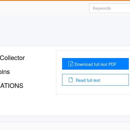
Collector
Download full-text PDF
oins
Read full-text
RATIONS