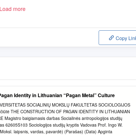
Load more
Copy Lin
agan Identity in Lithuanian “Pagan Metal” Culture
IVERSITETAS SOCIALINIŲ MOKSLŲ FAKULTETAS SOCIOLOGIJOS
vičiūtė THE CONSTRUCTION OF PAGAN IDENTITY IN LITHUANIAN
agistro baigiamasis darbas Socialinės antropologijos studijų
as 62605S103 Sociologijos studijų kryptis Vadovas Prof. Ingo W.
oksl. laipsnis, vardas, pavardė) (Parašas) (Data) Apginta