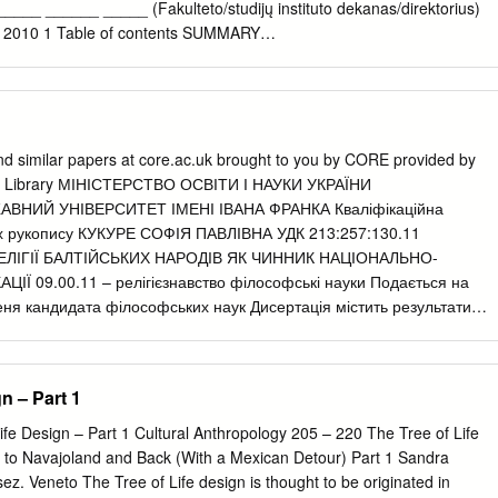
_ ______ _____ (Fakulteto/studijų instituto dekanas/direktorius)
, 2010 1 Table of contents SUMMARY
................................................................................................ 4
.......................................................................................................
....................................................................................... 8 I.
 LOOKING AT SCIENTIFIC STUDIES .............................. 13 1.1
nd similar papers at core.ac.uk brought to you by CORE provided by
s in ―subcultural‖ research ..................................................... 13
ity Library МІНІСТЕРСТВО ОСВІТИ І НАУКИ УКРАЇНИ
 ―subcultures‖ ............................................................................
НИЙ УНІВЕРСИТЕТ ІМЕНІ ІВАНА ФРАНКА Кваліфікаційна
ах рукопису КУКУРЕ СОФІЯ ПАВЛІВНА УДК 213:257:130.11
................................................................................. 15 1.3.1 Identity and
ЕЛІГІЇ БАЛТІЙСЬКИХ НАРОДІВ ЯК ЧИННИК НАЦІОНАЛЬНО-
.........................................................................
ІЇ 09.00.11 – релігієзнавство філософські науки Подається на
еня кандидата філософських наук Дисертація містить результати
ристання ідей, результатів і текстів інших авторів мають посилання
______________ Кукуре С. П. Науковий керівник – доктор історични
ктор Іванович Житомир – 2018 2 АНОТАЦІЯ Кукуре С. П. Етнічні
n – Part 1
дів як чинник національно-культурної ідентифікації. – Кваліфікаційна
 рукопису. Дисертація на здобуття наукового ступеня кандидата
ife Design – Part 1 Cultural Anthropology 205 – 220 The Tree of Life
ора філософії) за фахом 09.00.11 «Релігієзнавство, філософські
 to Navajoland and Back (With a Mexican Detour) Part 1 Sandra
державний університет імені Івана Франка Міністерства освіти і
z. Veneto The Tree of Life design is thought to be originated in