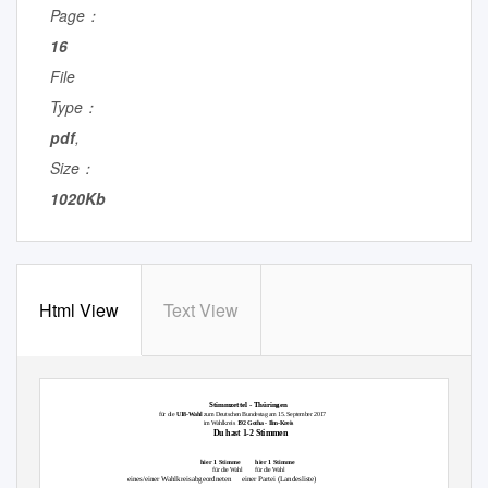
Page：
16
File
Type：
pdf
,
Size：
1020Kb
Html View
Text View
Stimmzettel - Thüringen
für die
U18-Wahl
zum Deutschen Bundestag am 15. September 2017
im Wahlkreis
192 Gotha - Ilm-Kreis
Du hast 1-2 Stimmen
hier 1 Stimme
hier 1 Stimme
für die Wahl
für die Wahl
eines/einer Wahlkreisabgeordneten
einer Partei (Landesliste)