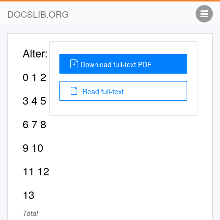
DOCSLIB.ORG
Alter:
Download full-text PDF
0 1 2
Read full-text
3 4 5
6 7 8
9 10
11 12
13
Total