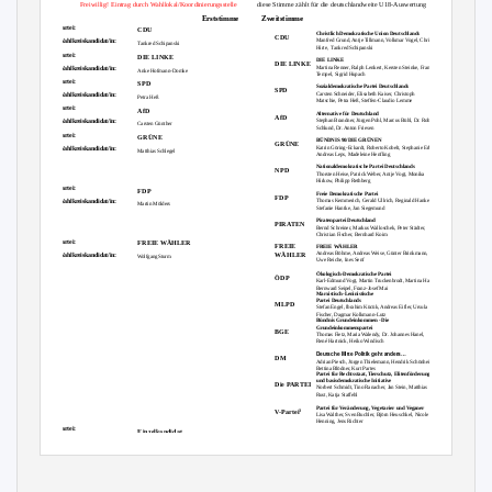
Freiwillig! Eintrag durch Wahllokal/Koordinierungsstelle
diese Stimme zählt für die deutschlandweite U18-Auswertung
Erststimme
Zweitstimme
Partei:
1
1
CDU
Christlich Demokratische Union Deutschlands
CDU
Manfred Grund, Antje Tillmann, Volkmar Vogel, Christian
Wahlkreiskandidat/in:
Tankred Schipanski
Hirte, Tankred
Schipanski
Partei:
2
2
DIE LINKE
DIE LINKE
DIE LINKE
Martina Renner, Ralph Lenkert, Kersten Steinke, Frank
Wahlkreiskandidat/in:
Anke Hofmann-Domke
Tempel, Sigrid Hupach
Partei:
3
3
SPD
Sozialdemokratische Partei Deutschlands
SPD
Carsten Schneider, Elisabeth Kaiser, Christoph
Wahlkreiskandidat/in:
Petra Heß
Matschie, Petra Heß, Steffen-Claudio Lemme
Partei:
4
4
AfD
Alternative für Deutschland
AfD
Stephan Brandner, Jürgen Pohl, Marcus Bühl, Dr. Robby
Wahlkreiskandidat/in:
Carsten Günther
Schlund, Dr. Anton Friesen
Partei:
5
5
GRÜNE
BÜNDNIS 90/DIE GRÜNEN
GRÜNE
Katrin Göring-Eckardt, Roberto Kobelt, Stephanie Erben,
Wahlkreiskandidat/in:
Matthias Schlegel
Andreas Leps, Madeleine Henfling
6
Nationaldemokratische Partei Deutschlands
NPD
Thorsten Heise, Patrick Weber, Antje Vogt, Monika
Hirkow, Philipp Rethberg
Partei:
7
7
FDP
Freie Demokratische Partei
FDP
Thomas Kemmerich, Gerald Ullrich, Reginald Hanke,
Wahlkreiskandidat/in:
Martin Mölders
Stefanie Hantke, Jan Siegemund
8
Piratenpartei Deutschland
PIRATEN
Bernd Schreiner, Markus Walloschek, Peter Städter,
Christian Fischer, Bernhard Koim
Partei:
9
9
FREIE WÄHLER
FREIE
FREIE WÄHLER
Andreas Böhme, Andreas Weise, Günter Brinkmann,
Wahlkreiskandidat/in:
WÄHLER
Wolfgang Sturm
Uwe Reiche, Ines Senf
10
Ökologisch-Demokratische Partei
ÖDP
Karl-Edmund Vogt, Martin Truckenbrodt, Martina Hanf,
Bernward Seipel, Franz-Josef Mai
Marxistisch-Leninistische
11
Partei Deutschlands
MLPD
Stefan Engel, Ibrahim Kücük, Andreas Eifler, Ursula
Fischer, Dagmar Kolkmann-Lutz
Bündnis Grundeinkommen - Die
12
Grundeinkommenspartei
BGE
Thomas Fietz, Maria Walendy, Dr. Johannes Hanel,
René Hartnick, Heiko Windisch
13
Deutsche Mitte Politik geht anders…
DM
Adrian Piesch, Jürgen Thielemann, Hendrik Schönheit,
Bettina Blödner, Kurt Partes
Partei für Rechtsstaat, Tierschutz, Elitenförderung
14
und basisdemokratische Initiative
Die PARTEI
Norbert Schmidt, Tino Ranacher, Jan Stein, Matthias
Rust, Katja Staffehl
15
Partei für Veränderung, Vegetarier und Veganer
3
V-Partei
Lisa Walther, Sven Buchler, Björn Heuschkel, Nicole
Henning, Jens Richter
Partei:
16
Einzelkandidat
Wahlkreiskandidat/in:
Eckhard Miehlke
Geschlecht:
□ weiblich
□ männlich
Alter: □
0 □
1 □
2 □
3 □
4 □
5 □
6 □
7 □
8 □
9 □
10 □
11 □
12 □
13 □
14 □
15 □
16 □
17