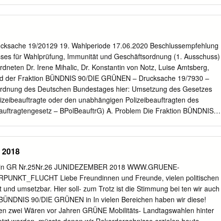
immen insgesamt: 625 Nicht abgegebene Stimmen: 84 Ja-Stimmen:
thaltungen: 1 Ungültige: 0 Berlin, den 07.09.2021 Beginn: 14:35 Ende
eite: 2 CDU/CSU Name Ja Nein Enthaltung Ungült. Nicht abg. Dr.
tephan Albani X Norbert Maria Altenkamp X Peter Altmaier X Philipp
mer X Peter Aumer X Dorothee Bär X Thomas Bareiß X Norbert
cksache 19/20129 19. Wahlperiode 17.06.2020 Beschlussempfehlung
X Manfred Behrens (Börde) X Veronika Bellmann X Sybille Benning X
ses für Wahlprüfung, Immunität und Geschäftsordnung (1. Ausschuss)
elanie Bernstein X Christoph Bernstiel X Peter Beyer X Marc Biadacz 
dneten Dr. Irene Mihalic, Dr. Konstantin von Notz, Luise Amtsberg,
leser X Norbert Brackmann X Michael Brand (Fulda) X Dr. Reinhard
nd der Fraktion BÜNDNIS 90/DIE GRÜNEN – Drucksache 19/7930 –
 X Silvia Breher X Sebastian Brehm X Heike Brehmer X Ralph Brinkhau
rdnung des Deutschen Bundestages hier: Umsetzung des Gesetzes
 X Gitta Connemann X Astrid Damerow X Alexander Dobrindt X Michael
izeibeauftragte oder den unabhängigen Polizeibeauftragten des
X Hansjörg Durz X Thomas Erndl X Dr. Dr. h. c. Bernd Fabritius X
auftragtengesetz – BPolBeauftrG) A. Problem Die Fraktion BÜNDNIS
iler X Enak Ferlemann X Axel E.
e Einsetzung einer oder eines unabhängigen
en an. Die Geschäftsordnung des Deut- schen Bundestages (GO-BT)
elungen zu einer oder ei- nem Bundespolizeibeauftragten, weil dieses
6 2018
t. Nach dem Vorbild der Vorschriften zum Wehrbeauftragten (§§ 113 bis
em neuen Abschnitt Xa. Regelungen für die Wahl und die Tätigkeit der
 in GR Nr.25Nr.26 JUNIDEZEMBER 2018 WWW.GRUENE-
eauftragten in die GO-BT aufgenommen werden. B. Lösung Ablehnung
KT_FLUCHT Liebe Freundinnen und Freunde, vielen politischen
mmen der Fraktionen der CDU/CSU, SPD und AfD gegen die Stimmen
und umsetzbar. Hier soll- zum Trotz ist die Stimmung bei ten wir auch
E. und BÜND- NIS 90/DIE GRÜNEN bei Stimmenthaltung der Fraktion
BÜNDNIS 90/DIE GRÜNEN in In vielen Bereichen haben wir diese!
 Annahme der Vorlage. D. Kosten Keine. Drucksache 19/20129 – 2 –
gen zwei Wären vor Jahren GRÜNE Mobilitäts- Landtagswahlen hinter
9. Wahlperiode Beschlussempfehlung Der Bundestag wolle