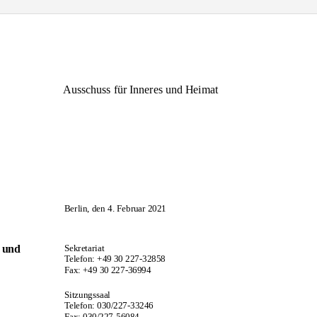
Ausschuss für Inneres und Heimat
Berlin, den 4. Februar 2021
s und
Sekretariat
Telefon: +49 30 227-32858
Fax: +49 30 227-36994
Sitzungssaal
Telefon: 030/227-33246
Fax: 030/227-56084