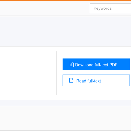
Download full-text PDF
Read full-text