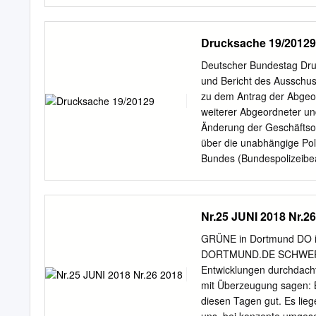
19/32275 Abgegebene St
344 Nein-Stimmen: 280 En
15:05 Seite: 1 Seite: 2 S
Drucksache 19/20129
Michael von Abercron X S
Amthor X Artur Auernham
Deutscher Bundestag Dru
Barthle X Maik Beermann 
und Bericht des Ausschus
Dr. André Berghegger X M
zu dem Antrag der Abgeor
Steffen Bilger X Peter B
weiterer Abgeordneter u
Brandl X Dr. Helge Braun
Änderung der Geschäftso
X Dr. Carsten Brodesser
über die unabhängige Pol
Donth X Marie-Luise Dött 
Bundes (Bundespolizeibe
Hermann Färber X Uwe Fe
90/DIE GRÜNEN strebt di
Bundespolizeibeauftragt
enthält derzeit keine Reg
Nr.25 JUNI 2018 Nr.2
Amt bisher nicht existier
115 GO-BT) sollen in ein
GRÜNE in Dortmund DO
oder des Bundespolizeib
DORTMUND.DE SCHWERPUN
des Antrags mit den Sti
Entwicklungen durchdacht 
der Fraktionen DIE LINK
mit Überzeugung sagen: 
der FDP. C. Alternativen
diesen Tagen gut. Es lie
Deutscher Bundestag – 1