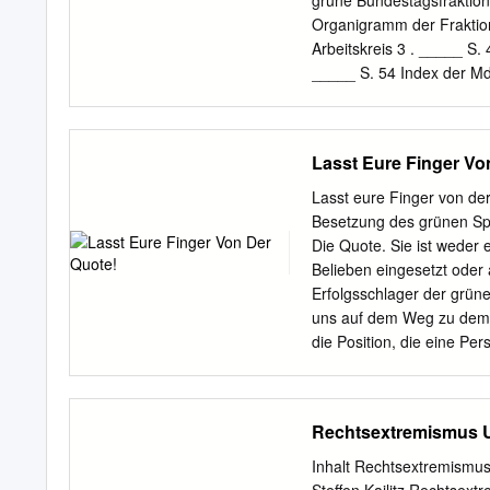
grüne Bundestagsfraktion
jurisprudence and hence ri
Organigramm der Fraktion 
compliance threat. Upon ob
Arbeitskreis 3 . _____ S. 
their judgements and ease
_____ S. 54 Index der Md
Wahlentscheidung haben d
einen unübersehbaren H
in dieser 19. Wahlperiod
Lasst Eure Finger Vo
Auseinanderset- Mal unmi
Grundordnung unseres Zus
Lasst eure Finger von de
Rolle der parlamentar
Besetzung des grünen Sp
Ausnahme sein sollte, wi
Die Quote. Sie ist weder 
Regel. Es ist schon abseh
Belieben eingesetzt oder 
Wir gehen mit einem klar
Erfolgsschlager der grünen
Mal Dem Klein-Klein, wie 
uns auf dem Weg zu dem Z
rechtspopulisti- gen Miss
die Position, die eine Per
rechtsextreme Fraktion. 
Quote bedeutet eine parit
Aufgabe als Opposition se
Verteilung von Pflichten u
Fraktionsvorsitzender Frak
für mehr Erfolg, sondern a
Rechtsextremismus 
sechs übergreifenden Arbe
und in den Führungsgremi
Vorständen und Aufsichtsr
Inhalt Rechtsextremismus
selbstironische Mitglied