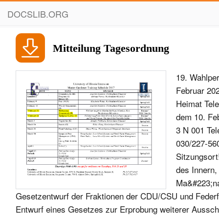
DOCSLIB.ORG
Mitteilung Tagesordnung
19. Wahlperiode Ausschuss f&#252;r Inneres und Heimat Mitteilung Berlin, den 4. Februar 2021 Die 119. Sitzung des Ausschusses f&#252;r Inneres und Sekretariat Heimat Telefon: +49 30 227-32858 Fax: +49 30 227-36994 findet statt am Mittwoch, dem 10. Februar 2021, 10:00 Uhr Sitzungssaal im Reichstagsgeb&#228;ude, Raum 3 N 001 Telefon: 030/227-33246 (Fraktionssitzungssaal der CDU/CSU) Fax: 030/227-56084 11011 Berlin, Platz der Republik 1 Achtung! Abweichender Sitzungsort! Tagesordnung Tagesordnungspunkt 1 Bericht des Bundesministeriums des Innern, f&#252;r Bau und Heimat &#252;ber die aktuellen innenpoliti- schen Ma&#223;nahmen angesichts der COVID-19-Pandemie Tagesordnungspunkt 2 a) Gesetzentwurf der Fraktionen der CDU/CSU und Federf&#252;hrend: SPD Ausschuss f&#252;r Inneres und Heimat Mitberatend: Entwurf eines Gesetzes zur Erprobung weiterer Ausschuss f&#252;r Recht und Verbraucherschutz elektronischer Verfahren zur Erf&#252;llung der beson- Ausschuss f&#252;r Wirtschaft und Energie deren Meldepflicht in Beherbergungsst&#228;tten Ausschuss f&#252;r Tourismus Ausschuss Digitale Agenda BT-Drucksache 19/26176 Berichterstatter/in: Abg. Marc Henrichmann [CDU/CSU] Abg. Helge Lindh [SPD] Abg. Dr. Christian Wirth [AfD] Abg. Manuel H&#246;ferlin [FDP] Abg. Ulla Jelpke [DIE LINKE.] Abg. Dr. Konstantin von Notz [B&#220;NDNIS 90/DIE GR&#220;NEN] Voten angefordert f&#252;r den: 10.02.2021 19. Wahlperiode Seite 1 von 13 Ausschuss f&#