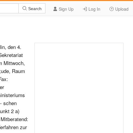
Sign Up
Log In
Upload
Search
#220;NDNIS 90/DIE GR&#220;NEN] Beschlussfassung &#252;ber die Durchf&#252;hrung einer &#246;ffentlichen Anh&#246;rung am Montag, dem 1. M&#228;rz 2021 von 14.00 bis 16.00 Uhr 19. Wahlperiode Tagesordnung Seite 5 von 13 119. Sitzung Ausschuss f&#252;r Inneres und Heimat Tagesordnungspunkt 7 Gesetzentwurf der Bundesregierung Federf&#252;hrend: Ausschuss f&#252;r Recht und Verbraucherschutz Entwurf eines … Gesetzes zur &#196;nderung des Straf- Mitberatend: gesetzbuches – Umsetzung der Richtlinie (EU) Ausschuss f&#252;r Inneres und Heimat 2019/713 des Europ&#228;ischen Parlaments und des Ausschuss Digitale Agenda Rates vom 17. April 2019 zur Bek&#228;mpfung von Ausschuss f&#252;r die Angelegenheiten der Betrug und F&#228;lschung im Zusammenhang mit un- Europ&#228;ischen Union baren Zahlungsmitteln und zur Ersetzung des Berichterstatter/in: Rahmenbeschlusses 2001/413/JI des Rates Abg. Axel M&#252;ller [CDU/CSU] Abg. Mahmut &#214;zdemir (Duisburg) [SPD] BT-Drucksache 19/25631 Abg. Dr. Bernd Baumann [AfD] Abg. Konstantin Kuhle [FDP] Abg. Ulla Jelpke [DIE LINKE.] Abg. Dr. Irene Mihalic [B&#220;NDNIS 90/DIE GR&#220;NEN] Frist f&#252;r die Abgabe der Voten: 10.02.2021 Tage