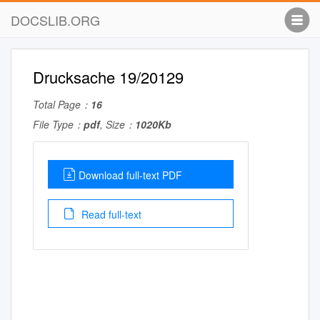
DOCSLIB.ORG
Drucksache 19/20129
Total Page：
16
File Type：
pdf
, Size：
1020Kb
Download full-text PDF
Read full-text