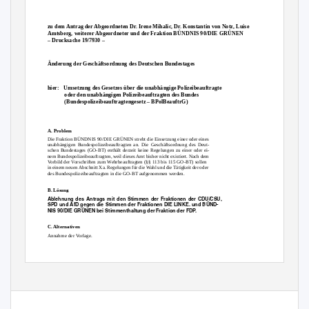
zu dem Antrag der Abgeordneten Dr. Irene Mihalic, Dr. Konstantin von Notz, Luise
Amtsberg, weiterer Abgeordneter und der Fraktion BÜNDNIS 90/DIE GRÜNEN
– Drucksache 19/7930 –
Änderung der Geschäftsordnung des Deutschen Bundestages
hier: Umsetzung
des Gesetzes über die unabhängige Polizeibeauftragte
oder den unabhängigen Polizeibeauftragten des Bundes
(Bundespolizeibeauftragtengesetz – BPolBeauftrG)
A. Problem
Die Fraktion BÜNDNIS 90/DIE GRÜNEN strebt die Einsetzung einer oder eines
unabhängigen Bundespolizeibeauftragten an. Die Geschäftsordnung des Deut-
schen Bundestages (GO-BT) enthält derzeit keine Regelungen zu einer oder ei-
nem Bundespolizeibeauftragten, weil dieses Amt bisher nicht existiert. Nach dem
Vorbild der Vorschriften zum Wehrbeauftragten (§§ 113 bis 115 GO-BT) sollen
in einem neuen Abschnitt Xa. Regelungen für die Wahl und die Tätigkeit der oder
des Bundespolizeibeauftragten in die GO-BT aufgenommen werden.
B. Lösung
Ablehnung des Antrags mit den Stimmen der Fraktionen der CDU/CSU,
SPD und AfD gegen die Stimmen der Fraktionen DIE LINKE. und BÜND-
NIS 90/DIE GRÜNEN bei Stimmenthaltung der Fraktion der FDP.
C. Alternativen
Annahme der Vorlage.
D. Kosten
Keine.