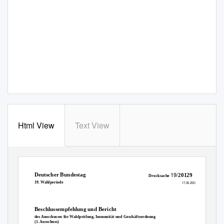
Html View
Text View
19/
Deutscher Bundestag
20129
Drucksache
19. Wahlperiode
17.06.2020
Beschlussempfehlung und Bericht
des Ausschusses für Wahlprüfung, Immunität und Geschäftsordnung
(1. Ausschuss)