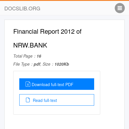
DOCSLIB.ORG
Financial Report 2012 of
NRW.BANK
Total Page：
16
File Type：
pdf
, Size：
1020Kb
Download full-text PDF
Read full-text