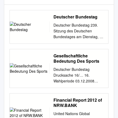
Deutscher Bundestag
Deutscher Bundestag 239.
Sitzung des Deutschen
Bundestages am Dienstag, 7.
September 2021 Endgültiges
Ergebnis der Namentlichen
Abstimmung Nr. 1
Gesellschaftliche
Gesetzentwurf der Fraktionen
Bedeutung Des Sports
der CDU/CSU und SPD
Deutscher Bundestag
Entwurf eines Gesetzes zur
Drucksache 16/… 16.
Errichtung eines
Wahlperiode 03.12.2008
Sondervermögens
Antrag der Abgeordneten
"Aufbauhilfe 2021" und zur
Klaus Riegert, Wolfgang
vorübergehenden Aussetzung
Bosbach, Norbert Barthle,
Financial Report 2012 of
der Insolvenzantragspflicht
Antje Blumenthal, Ingrid
NRW.BANK
wegen Starkregenfällen und
Fischbach, Dirk Fischer
Hochwassern im Juli 2021
United Nations Global
(Hamburg), Eberhard
sowie zur Änderung weiterer