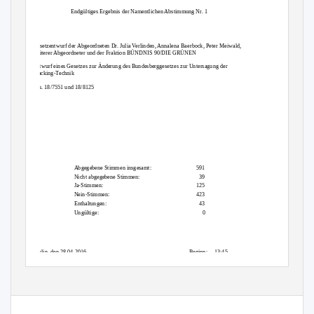
Endgültiges Ergebnis der Namentlichen Abstimmung Nr. 1
Gesetzentwurf der Abgeordneten Dr. Julia Verlinden, Annalena Baerbock, Peter Meiwald,
weiterer Abgeordneter und der Fraktion BÜNDNIS 90/DIE GRÜNEN
Entwurf eines Gesetzes zur Änderung des Bundesberggesetzes zur Untersagung der
Fracking-Technik
Drs. 18/7551 und 18/8125
Abgegebene Stimmen insgesamt:
591
39
Nicht abgegebene Stimmen:
Ja-Stimmen:
125
Nein-Stimmen:
423
Enthaltungen:
43
0
Ungültige:
Beginn: 13:45
Berlin, den 28.04.2016
Ende:
13:47
Seite:
1