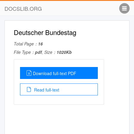
DOCSLIB.ORG
Deutscher Bundestag
Total Page：
16
File Type：
pdf
, Size：
1020Kb
Download full-text PDF
Read full-text