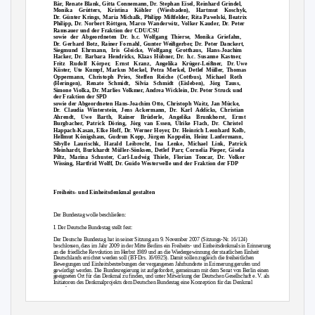
Bär, Renate Blank, Gitta Connemann, Dr. Stephan Eisel, Reinhard Grindel,
Monika Grütters, Kristina Köhler (Wiesbaden), Hartmut Koschyk,
Dr. Günter Krings, Maria Michalk, Philipp Mißfelder, Rita Pawelski, Beatrix
Philipp, Dr. Norbert Röttgen, Marco Wanderwitz, Volker Kauder, Dr. Peter
Ramsauer und der Fraktion der CDU/CSU
sowie der Abgeordneten Dr. h.c. Wolfgang Thierse, Monika Griefahn,
Dr. Gerhard Botz, Rainer Fornahl, Gunter Weißgerber, Dr. Peter Danckert,
Siegmund Ehrmann, Iris Gleicke, Wolfgang Grotthaus, Hans-Joachim
Hacker, Dr. Barbara Hendricks, Klaas Hübner, Dr. h.c. Susanne Kastner,
Fritz Rudolf Körper, Ernst Kranz, Angelika Krüger-Leißner, Dr.
Uwe
Küster, Ute Kumpf, Markus Meckel, Petra Merkel, Detlef Müller, Thomas
Oppermann, Christoph Pries, Steffen Reiche (Cottbus), Michael Roth
(Heringen), Renate Schmidt, Silvia Schmidt (Eisleben), Jörg Tauss,
Simone Violka, Dr. Marlies Volkmer, Andrea Wicklein, Dr. Peter Struck und
der Fraktion der SPD
sowie der Abgeordneten Hans-Joachim Otto, Christoph Waitz, Jan Mücke,
Dr. Claudia Winterstein, Jens Ackermann, Dr. Karl Addicks, Christian
Ahrendt, Uwe Barth, Rainer Brüderle, Angelika Brunkhorst, Ernst
Burgbacher, Patrick Döring, Jörg van Essen, Ulrike Flach, Dr. Christel
Happach-Kasan, Elke Hoff, Dr. Werner Hoyer, Dr. Heinrich Leonhard Kolb,
Hellmut Königshaus, Gudrun Kopp, Jürgen Koppelin, Heinz Lanfermann,
Sibylle Laurischk, Harald Leibrecht, Ina Lenke, Michael Link, Patrick
Meinhardt, Burkhardt Müller-Sönksen, Detlef Parr, Cornelia Pieper, Gisela
Piltz, Marina Schuster, Carl-Ludwig Thiele, Florian Toncar, Dr. Volker
Wissing, Hartfrid Wolff, Dr. Guido Westerwelle und der Fraktion der FDP
Freiheits- und Einheitsdenkmal gestalten
Der Bundestag wolle beschließen:
I. Der Deutsche Bundestag stellt fest:
Der Deutsche Bundestag hat in seiner Sitzung am 9. November 2007 (Sitzungs-Nr. 16/124)
beschlossen, dass im Jahr 2009 in der Mitte Berlins ein Freiheits- und Einheitsdenkmals in Erinnerung
an die friedliche Revolution im Herbst 1989 und an die Wiedergewinnung der staatlichen Einheit
Deutschlands errichtet werden soll (BT-Drs. 16/6925). Damit sollen zugleich die freiheitlichen
Bewegungen und Einheitsbestrebungen der vergangenen Jahrhunderte in Erinnerung gerufen und
gewürdigt werden. Die Bundesregierung ist aufgefordert, gemeinsam mit dem Senat von Berlin einen
geeigneten Ort für das Denkmal zu finden, und unter Mitwirkung der Deutschen Gesellschaft e. V. als
Initiatoren des Denkmalprojekts dem Deutschen Bundestag eine Konzeption für das Denkmal
vorzulegen.
Auf Grundlage dieser Konzeption soll der Deutsche Bundestag über das finanzielle Volumen und die
Ausschreibung eines Wettbewerbs zur künstlerischen Gestaltung des Denkmals entscheiden. Die
Konzeption und Wettbewerbsergebnis sollen öffentlich diskutiert werden. Vor diesem Hintergrund