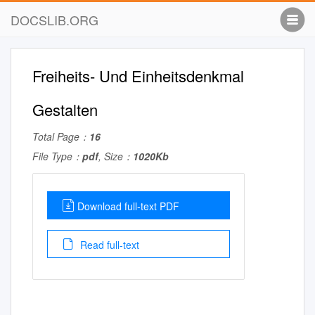
DOCSLIB.ORG
Freiheits- Und Einheitsdenkmal
Gestalten
Total Page：
16
File Type：
pdf
, Size：
1020Kb
Download full-text PDF
Read full-text