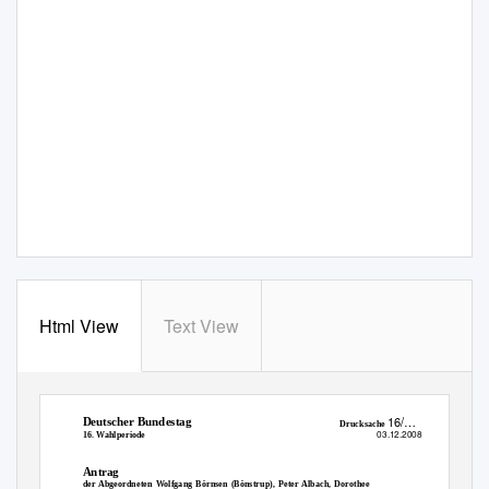
Html View
Text View
16/…
Deutscher Bundestag
Drucksache
03.12.2008
16. Wahlperiode
Antrag
der Abgeordneten Wolfgang Börnsen (Bönstrup), Peter Albach, Dorothee