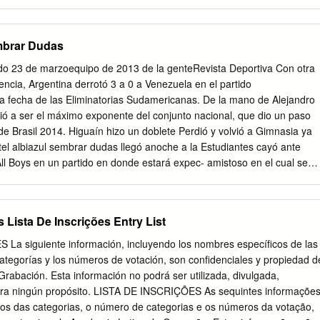
3 Central Córdoba (Santiago del Estero) 2 0 1 1 2 3 -1 1 4 Newell's Old
fensa y Justicia 2 0 1 1 2 5 -3 1 4 Estudiantes de La Plata 2 0 1 1 0 2
 1 3 -2 0 4 Patronato 2 0 0 2 1 5 -4 0 4 Racing Club 2 0 0 2 1 6 -5 0 2
mbrar Dudas
ornada 3 2.
do 23 de marzoequipo de 2013 de la genteRevista Deportiva Con otra
cia, Argentina derrotó 3 a 0 a Venezuela en el partido
a fecha de las Eliminatorias Sudamericanas. De la mano de Alejandro
vió a ser el máximo exponente del conjunto nacional, que dio un paso
e Brasil 2014. Higuaín hizo un doblete Perdió y volvió a Gimnasia ya
el albiazul sembrar dudas llegó anoche a la Estudiantes cayó ante
All Boys en un partido en donde estará expec- amistoso en el cual se
esionó Rodrigo Braña y Olimpo, Banfield y está en duda para el
hoque contra Racing de decisiva en la B la semana que viene Naciona
 marzo de 2013 Estudiantes Los juveniles se miden con Merlo Este
s Lista De Inscrições Entry List
da fecha de la zona clasificatoria del Torneo de Divisiones Juveniles y
s se medirán con Deportivo Merlo. En esta ocasión serán locales en el
a siguiente información, incluyendo los nombres específicos de las
s chicas, es decir séptima, oc- tava y novena, mientras que las grande
ategorías y los números de votación, son confidenciales y propiedad d
lo harán de visitantes. La jornada en el Country comenzará a las 10.30
Grabación. Esta información no podrá ser utilizada, divulgada,
ima división. Un trabajo especial para Núñez El mediocampista de
para ningún propósito. LISTA DE INSCRIÇÕES As sequintes informações
úñez realizó tareas espe- ciales ayer, en el contexto de la recu-
cos das categorias, o número de categorias e os números da votação,
trico que lo Stefanatto no faltó a la cita tuvo a mal traer en las última