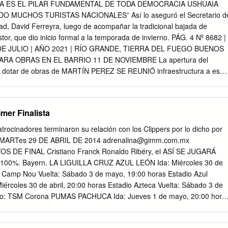
de todo he comprendido que lo que el árbol tiene de florido vive de l
SA ES EL PILAR FUNDAMENTAL DE TODA DEMOCRACIA USHUAIA
. Luis Bernárdez -Soneto. Directora Colaboran en este número Isabel
 MUCHOS TURISTAS NACIONALES” Así lo aseguró el Secretario d
ntúnez Dr. Edgardo Bottaro Coordinadora Médica staff Mara Huberman
ad, David Ferreyra, luego de acompañar la tradicional bajada de
toro Dra. Fernanda Rombini Fundación Helios Salud Coordinación
tor, que dio inicio formal a la temporada de invierno. PÁG. 4 Nº 8682 |
mbullian Luis María Campos 1385 2º piso Bs. As. / Sebastián Acevedo
DE JULIO | AÑO 2021 | RÍO GRANDE, TIERRA DEL FUEGO BUENOS
ni tel. 4363-7400 int 7477 Comercial Edición Periodística
PARA OBRAS EN EL BARRIO 11 DE NOVIEMBRE La apertura del
.ar
Sebastián Acevedo Sojo Tamara Herraiz
ara dotar de obras de MARTÍN PEREZ SE REUNIÓ infraestructura a ese
ar EH! Generamos contenidos Responsable Institucional Rita Tabak
 como alumbrado público, y conexiones domiciliarias, CON EL
m
Diseño y Fotografía Jimena Suárez www.huerinsuarez.com.ar
s. DEFENSA AGUSTÍN ROSSI PÁG. 8 RUTA 3 Dialogaron sobre las
fía y diseño sumario EDITORIAL PAG.
tan desde el Ministerio, por los 40 años de la Guerra de Malvinas que
mer Finalista
óximo. LAS NEVADAS Además, Perez entregó el libro de los 100 años
4 PROVOCARON VUELCOS Y TOLHUIN DESPISTES EL CORAZÓN DE L
rocinadores terminaron su relación con los Clippers por lo dicho por
NCUENTRO DE ESCULTURAS DE HIELO Con la visita de turistas y
 MARTes 29 DE ABRIL DE 2014
adrenalina@gimm.com.mx
Cultura de las Artes Visuales Asociación Civil CAVAC” trabajaron en la
S DE FINAL Cristiano Franck Ronaldo Ribéry, el ASÍ SE JUGARÁ
a comunidad Selk’nam. PÁG. 6 RÍO GRANDE Ocho personas fueron
al 100%. Bayern. LA LIGUILLA CRUZ AZUL LEÓN Ida: Miércoles 30 de
ORDENÓ QUE SE QUITE DEL DNI DE UNA en el Hospital de Río
io Camp Nou Vuelta: Sábado 3 de mayo, 19:00 horas Estadio Azul
cidentes que se MENOR EL APELLIDO DE SU PADRE ABUSADOR
coles 30 de abril, 20:00 horas Estadio Azteca Vuelta: Sábado 3 de
mana. Se trata de un fallo que sienta jurisprudencia. “Se logró tras
dio: TSM Corona PUMAS PACHUCA Ida: Jueves 1 de mayo, 20:00 hora
e registró un principio de lucha y peticiones, además de errores y
 Domingo 4 de mayo, 17:00 horas Estadio Olímpico CU HOY SE
 en el barrio PÁG.
LISTA TOLUCA TIJUANA GEN Ida: Jueves 1 de mayo, 22:00 horas 