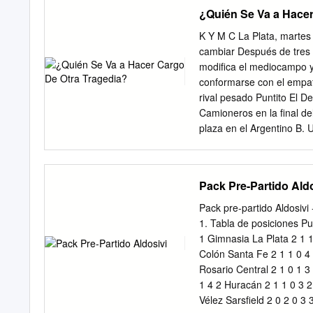
Estadio Caliente A Vuel
¿Quién Se Va a Hacer
DE E Ó LA SORPRESA M
VENTAJA MÚNICH, EN 
K Y M C La Plata, martes
EN CASA ANTE EL BAYER
cambiar Después de tres p
Excélsior PILARES Pumas 
modifica el mediocampo y
contra Pachuca DE UN PAÍ
conformarse con el empa
partidos más consecuen
rival pesado Puntito El 
lesiones que historia de
Camioneros en la final de
aquejan con el Maracanaz
plaza en el Argentino B. 
en el brasileño su modelo
equipo de 12da fecha del 
Foto: AP Fotos: Mexsp
de un equipo sin ideas Un
Ricardo Salazar - Pág.
responsables en permitir 
Pack Pre-Partido Aldo
ante River. Ayer clausura
Semejanzas y comparacion
Pack pre-partido Aldosiv
cuando los equipos invol
1. Tabla de posiciones P
Nacional B NACIONAL Ante 
1 Gimnasia La Plata 2 1 1 
FECHA Aunque no existe un
Colón Santa Fe 2 1 1 0 4 
cabo el entrenamien- H
Rosario Central 2 1 0 1 3
que el to matutino, vario
1 4 2 Huracán 2 1 1 0 3 2 
Gimnasia por la 34 fecha 
Vélez Sarsfield 2 0 2 0 3 