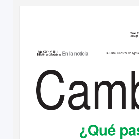
Valor: $
Entrega 
Camb
En la noticia
Año XXV • Nº 8611
La Plata, lunes 27 de agos
Edición de 24 páginas
¿Qué pas