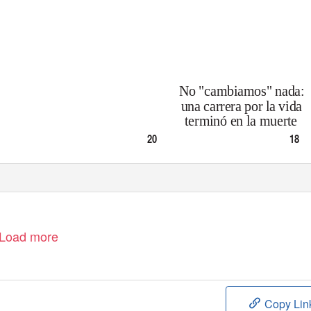
No "cambiamos" nada:
una carrera por la vida
terminó en la muerte
20
18
-
P
.
-
P
.
ÁG
ÁG
Load more
Copy Lin