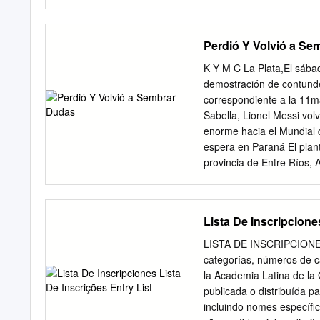
Sarandí 2 0 1 1 1 2 -1 1 
Boys 2 0 0 2 1 5 -4 0 4 De
-2 1 4 Godoy Cruz 2 0 0 2
Perdió Y Volvió a Se
Aldosivi – San Lorenzo J
K Y M C La Plata,El sába
demostración de contunden
correspondiente a la 11m
Sabella, Lionel Messi vol
enorme hacia el Mundial d
espera en Paraná El plant
provincia de Entre Ríos, 
tante a los partidos de l
Sarmiento en una fecha c
La Plata, sábado 23 2 de
Lista De Inscripcione
sábado se jugará la segun
los equipos de Estudiante
LISTA DE INSCRIPCIONES L
Country las divisiones má
categorías, números de c
(cuarta, quinta y sexta) 
la Academia Latina de la 
con el partido de la sépt
publicada o distribuída 
Estudiantes Maximiliano N
incluindo nomes específi
peración por un cuadro gás