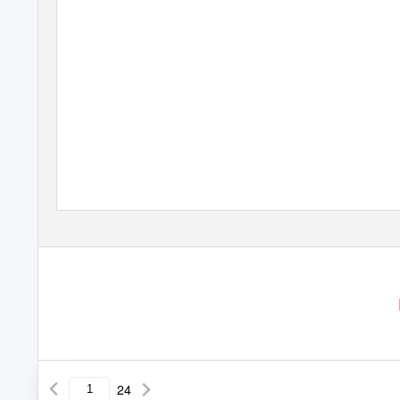
Asesinaron a
puñaladas a un
joven a metros
de su casa
24