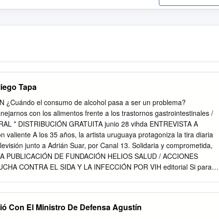
liego Tapa
 ¿Cuándo el consumo de alcohol pasa a ser un problema?
rnos con los alimentos frente a los trastornos gastrointestinales /
L * DISTRIBUCIÓN GRATUITA junio 28 vihda ENTREVISTA A
liente A los 35 años, la artista uruguaya protagoniza la tira diaria
levisión junto a Adrián Suar, por Canal 13. Solidaria y comprometida,
. UNA PUBLICACIÓN DE FUNDACIÓN HELIOS SALUD / ACCIONES
HA CONTRA EL SIDA Y LA INFECCIÓN POR VIH editorial Si para
 lo recobrado debí perder primero lo perdido, si para conseguir lo
rtar lo soportado, si para estar ahora enamorado fue menester haber
ien sufrido lo sufrido, tengo por bien llorado lo llorado. Porque
ió Con El Ministro De Defensa Agustín
robado que no se goza bien de lo gozado sino después de haberlo