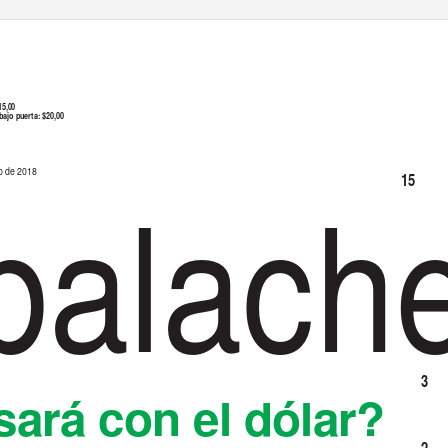
El cuentito de los
15,00
tres chanchitos entre
bajo puerta: $20,00
la Conmebol y la AFA
alach
to de 2018
15
.
ÁG
3
-
P
.
ÁG
ará con el dólar?
2
-
P
.