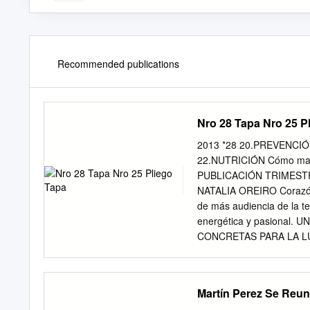
Recommended publications
Nro 28 Tapa Nro 25 P
2013 *28 20.PREVENCIÓN
22.NUTRICIÓN Cómo maneja
PUBLICACIÓN TRIMESTRA
NATALIA OREIRO Corazón va
de más audiencia de la te
energética y pasional
CONCRETAS PARA LA LUC
recobrar Si para recobrar
conseguido tuve que sopo
estado herido, tengo por b
Martín Perez Se Reun
después de todo he comp