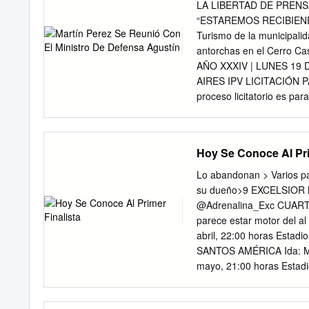
padecido. Porque después 
LA LIBERTAD DE PREN
que tiene sepultado. Fco
“ESTAREMOS RECIBIENDO
Cassetti Dr. Sebastián A
Turismo de la municipalid
Dra. Paula Rodríguez Ian
antorchas en el Cerro Cas
General Lic. Marcela Sta
AÑO XXXIV | LUNES 19 
Sojo Dr. Fernando Vespero
AIRES IPV LICITACIÓN 
info@fundacionhelios.org
proceso licitatorio es p
www.fundacionhelios.org.
sector de Ushuaia, tales
tamaraherraiz@gmail.co
MINISTRO DE entre otra
HUERIN-SUAREZ l fotogra
actividades que se proyec
Hoy Se Conoce Al Pri
se conmemoran el año pr
de Río Grande. PÁG. 
Lo abandonan > Varios pat
ISLA TUVO SU DÉCIMO E
su dueño>9 EXCELSIOR
vecinos, los artistas de “
@Adrenalina_Exc CUARTO
temática de este año: l
parece estar motor del 
atendidas LA JUSTICIA 
abril, 22:00 horas Estad
Grande en diversos ac
SANTOS AMÉRICA Ida: Miér
registraron este fin de se
mayo, 21:00 horas Esta
muchos años de También s
Estadio Hidalgo Vuelta:
falencia tanto de incendio
CONOCE AL PRIMER FINA