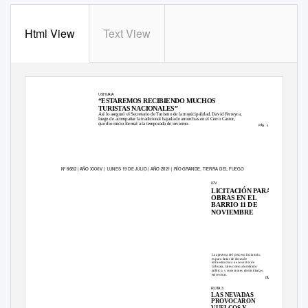
Html View
Text View
L A
L I B E R
T
A D
D E
P R E N S A
E S
E L
P I L A R
F U N D A M E N TA L
D E
T O D A
D E M O C R A C I A
USHUAIA
“ESTAREMOS RECIBIENDO MUCHOS
TURISTAS NACIONALES”
Así lo aseguró el Secretario de Turismo de la municipalidad, David Ferreyra,
luego de acompañar la tradicional bajada de antorchas en el Cerro Castor,
que dio inicio formal a la temporada de invierno.
PÁG. 4
Nº 8682 | AÑO XXXIV |
LUNES 19 DE JULIO | AÑO 2021 | RÍO GRANDE, TIERRA DEL FUEGO
BUENOS AIRES
IPV
LICITACIÓN PARA
OBRAS EN EL
BARRIO 11 DE
NOVIEMBRE
MARTÍN PEREZ SE REUNIÓ
La apertura del proceso licitatorio
es para dotar de obras de
infraestructura a ese sector de
CON EL MINISTRO DE
Ushuaia, tales como alumbrado
público, y conexiones domiciliarias,
entre otras.
DEFENSA AGUSTÍN ROSSI
PÁG. 8
RUTA 3
LAS NEVADAS
PROVOCARON
VUELCOS Y