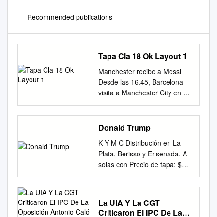
Recommended publications
Tapa Cla 18 Ok Layout 1
Manchester recibe a Messi
Desde las 16.45, Barcelona
visita a Manchester City en el
partido de ida de los octavos
de Final de la Revista
Deportiva - La Plata, martes
Donald Trump
18 de febrero de 2014
K Y M C Distribución en La
Champions League. El
Plata, Berisso y Ensenada. A
secreto de la felicidad En una
solas con Precio de tapa: $50
entrevista con Hoy, Gastón
Entrega bajo puerta: $50 el
Díaz confesó que fue Víctor
humorista cordobés Chichilo
Bernay (mano derecha de
Viale Año XXV • Nº 8634
Troglio) el que le adelantó que
La UIA Y La CGT
Edición de 32 páginas En la
el arquero Guzmán daba
Criticaron El IPC De La