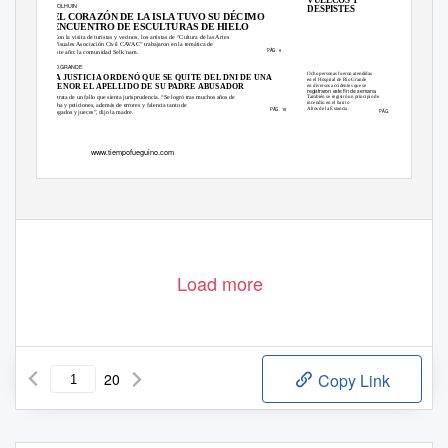
TOLHUIN
DESPISTES
EL CORAZÓN DE LA ISLA TUVO SU DÉCIMO
ENCUENTRO DE ESCULTURAS DE HIELO
Con la visita de turistas y vecinos, los artistas de “Cultura de las Artes
Visuales Asociación Civil CAVAC” trabajaron en la temática de
PÁG. 6
este año: la comunidad Selk’nam.
RÍO GRANDE
Ocho personas fueron atendidas
LA JUSTICIA ORDENÓ QUE SE QUITE DEL DNI DE UNA
en el Hospital de Río Grande
MENOR EL APELLIDO DE SU PADRE ABUSADOR
en diversos accidentes que se
registraron este ﬁn de semana.
Se trata de un fallo que sienta jurisprudencia. “Se logró tras muchos años de
También se registró un principio de
incendio en el barrio
lucha y peticiones, además de errores y falencia tanto de
Altos de la Estancia.
PÁG. 16
abogados y jueces”, dijo la madre.
PÁG. 16
www.tiempofueguino.com
Facebook
Twitter
Instagram
www.facebook.com/tiempo.fueguino
@TiempoFueguino
@tiempofueguino
Load more
20
Copy Link