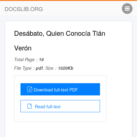
DOCSLIB.ORG
Desábato, Quien Conocía Tián
Verón
Total Page：
16
File Type：
pdf
, Size：
1020Kb
Download full-text PDF
Read full-text