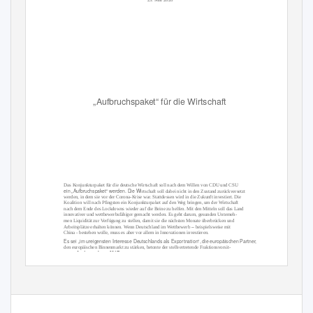
„Aufbruchspaket“ für die Wirtschaft
Das Konjunkturpaket für die deutsche Wirtschaft soll nach dem Willen von CDU und CSU
ein „Aufbruchspaket“ werden. Die Wi
rtschaft soll dabei nicht in den Zustand zurückversetzt
werden, in dem sie vor der Corona-Krise war. Stattdessen wird in die Zukunft investiert. Die
Koalition will nach Pfingsten ein Konjunkturpaket auf den Weg bringen, um der Wirtschaft
nach dem Ende des Lockdowns wieder auf die Beine zu helfen. Mit den Mitteln soll das Land
innovativer und wettbewerbsfähiger gemacht werden. Es geht darum, gesunden Unterneh-
men Liquidität zur Verfügung zu stellen, damit sie die nächsten Monate überbrücken und
–
Arbeitsplätze erhalten können. Wenn Deutschland im Wettbewerb
beispielsweise mit
China - bestehen wolle, muss es aber vor allem in Innovationen investieren.
Es sei „im ureigensten Interesse Deutschlands als Exportnation“, die europäischen Partner,
den europäischen Binnenmarkt zu stärken, betonte der stellvertretende Fraktionsvorsit-
Andreas Jung MdB
zende
(Wahlkreis Konstanz). Als Zeichen der Solidarität hat der Bun-
destag in dieser Woche das Programm der EU-Kommission zur Finanzierung von Kurzarbeit
(„SURE“) au
f den Weg gebracht. Bereits in der vergangenen Sitzungswoche hatte der Bun-
destag grundsätzlich zugestimmt, dass von der Corona-Pandemie besonders betroffene EU-