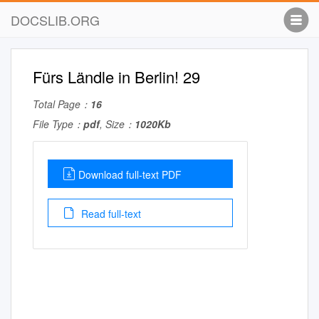
DOCSLIB.ORG
Fürs Ländle in Berlin! 29
Total Page：
16
File Type：
pdf
, Size：
1020Kb
Download full-text PDF
Read full-text