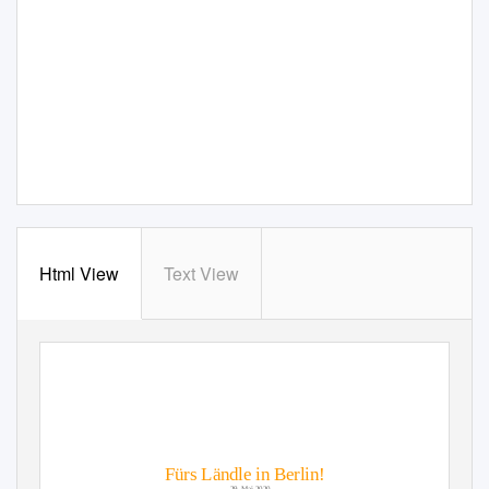
Html View
Text View
Fürs Ländle in Berlin!
29. Mai 2020