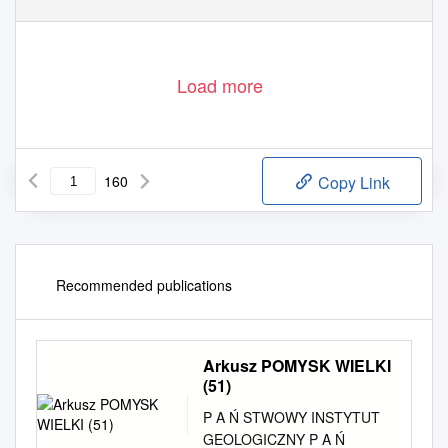
Load more
160
Copy Link
Recommended publications
Arkusz POMYSK WIELKI
(51)
P A Ń STWOWY INSTYTUT
GEOLOGICZNY P A Ń