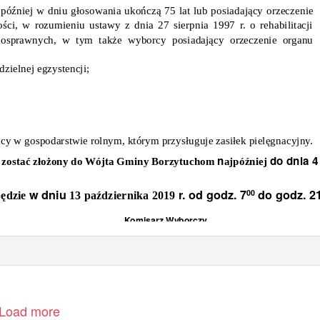
óźniej w dniu głosowania ukończą 75 lat lub posiadający orzeczenie
ości,
w rozumieniu ustawy z dnia 27 sierpnia 1997 r. o rehabilitacji
łnosprawnych, w tym także wyborcy posiadający orzeczenie organu
zielnej egzystencji;
racy w gospodarstwie rolnym, którym przysługuje zasiłek pielęgnacyjny.
n
do dnia 4
n zostać złożony do Wójta Gminy Borzytuchom
ajpóźniej
w dniu
r. od godz. 7
do godz. 2
00
będzie
13 października 2019
Komisarz Wyborczy
Load more