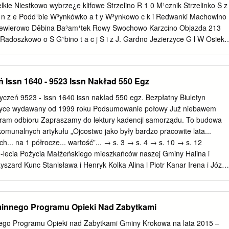
ROJEKTOWANEGO DOKUMENTU
ie Niestkowo wybrze¿e klifowe Strzelino R 1 0 M¹cznik Strzelinko S z 
................................................................ 8 2.2. INFORMACJE O
o n z e Podd¹bie W³ynkówko a t y W³ynkowo c k i Redwanki Machowino
MI DOKUMENTAMI STRATEGICZNYMI
Niewierowo Dêbina Ba³am¹tek Rowy Swochowo Karzcino Objazda 213
........................................................ 13 3. ANALIZA I OCENA STANU
adoszkowo o S G¹bino t a c j S i z J. Gardno Jezierzyce G l W Osieki
................................................ 18 3.1. OBSZAR PLANU
ienna e l K S³owiñski ParkNarodowy o R l Kêpno 1 e Dominek 0 j o ( 
.....................................................
a uprawianiasportówwodnych rzeœcie n Komnino a obszar
o w Lêkwica Bukowa i e r z c h n i a ) J. Do³gieMa³e Czysta Wiklino W
 Issn 1640 - 9523 Issn Nakład 550 Egz
dna Ma³a J. Do³gieWielkie Rogawica Stojcino P i e Gardna Wielka Z r
P G i ¯oruchowo a r y s f Czarny M³yn i t „Rowokó³” k ó w i ¯elkowo
czeń 9523 - issn 1640 issn nakład 550 egz. Bezpłatny Biuletyn
ia morska Smo³dziñski Las Zgojewo Biêcino Choæmirowo Dêbniczka
zyce wydawany od 1999 roku Podsumowanie połowy Już niebawem
zchocino Budy ¯elazo Witkowo R R 1 Choæmirowo 1 0 0 ( Drze¿ewo 
ram odbioru Zapraszamy do lektury kadencji samorządu. To budowa
howo k a ydma Czo³piñska H n a n z i a k e c y a t w Lipno ie Damnica r
omunalnych artykułu „Ojcostwo jako były bardzo pracowite lata...
owce” n ia ) Przybynin G³odowo Bêdziechowo £ u p a w a Damno
.. na 1 półrocze... wartość”... → s. 3 → s. 4 → s. 10 → s. 12
ie Równo Profile wysokościowe tras rowerowych Rodzaj nawierzchni:
-lecia Pożycia Małżeńskiego mieszkańców naszej Gminy Halina i
twardej pozosta³e drogi:
zard Kunc Stanisława i Henryk Kolka Alina i Piotr Kanar Irena i Józef
linowscy Regina i Zygmunt Myszka Stanisława Klemens Potrykus Regin
i Edward Wołosatów Stefania i Jan Woźnica Aktu dekoracji medalami
denta Rzeczypospolitej Polskiej Wójt Gminy Łęczyce Pan Piotr
minnego Programu Opieki Nad Zabytkami
 z terenu wieku, dzieli się radościami i stawia czoła Wittbrodt oraz
Gminy Łęczyce świętowało dnia 3 napotkanym trudnościom. Pojawienie
nego Programu Opieki nad Zabytkami Gminy Krokowa na lata 2015 –