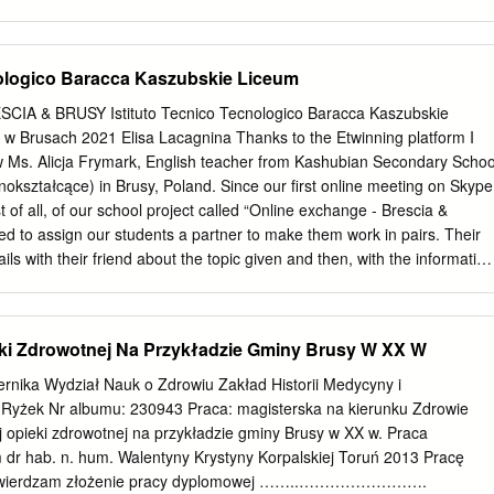
ń . zm.) Rada Miejska uchwala, co nast ępuje : § 1. Uchwala si ę
kierunków zagospodarowania przestrzen - nego gminy Brusy składaj
cego Zał ącznik Nr l i cz ęś ci graficznej stanowi ącej zał ączniki: • Nr 2
nologico Baracca Kaszubskie Liceum
 - w skali l : 10000 (stanowi ący uszczegółowienie zał ącznika Nr 2 w
inistracyjnych miasta) do niniejszej uchwały. § 2. Wykonanie uchwały
A & BRUSY Istituto Tecnico Tecnologico Baracca Kaszubskie
 Gminy Brusy § 3. Uchwała wchodzi w życie z dniem podj ęcia.
w Brusach 2021 Elisa Lacagnina Thanks to the Etwinning platform I
jskiej mgr in ż. Zbigniew Ł ącki 3 Studium uwarunkowa ń i kierunków
ow Ms. Alicja Frymark, English teacher from Kashubian Secondary Schoo
trzennego gminy Brusy ZESPÓŁ AUTORSKI Studium uwarunkowa ń i
okształcące) in Brusy, Poland. Since our ﬁrst online meeting on Skype
ania przestrzennego gminy Brusy zostało wykonane w Wojewódzkim
 of all, of our school project called “Online exchange - Brescia &
rzennego w Bydgoszczy - Zespół w Chojnicach przez zespół w nast
ded to assign our students a partner to make them work in pairs. Their
y projektant - mgr in ż. Marzena Osuch St. asystent projektanta - mgr
s with their friend about the topic given and then, with the information
n English. We assigned different topics like Covid 19 and lockdown;
 uses; interesting facts about the city, the country and the region;
e ﬁrst part of the project went really well and I was satisﬁed with the
eki Zdrowotnej Na Przykładzie Gminy Brusy W XX W
dents are enthusiastic about having a “virtual” foreign partner. I
e exchange because my students felt the need to improve their English
ernika Wydział Nauk o Zdrowiu Zakład Historii Medycyny i
ls, as we have only 3 hour English a week. According to me, these
 Ryżek Nr albumu: 230943 Praca: magisterska na kierunku Zdrowie
 useful to improve the language skills but also to expand your
j opieki zdrowotnej na przykładzie gminy Brusy w XX w. Praca
ople, to know about the uses and the customs of different countries.
dr hab. n. hum. Walentyny Krystyny Korpalskiej Toruń 2013 Pracę
moment to start a project of this kind precisely in this difﬁcult period.
 Potwierdzam złożenie pracy dyplomowej ……..…………………….