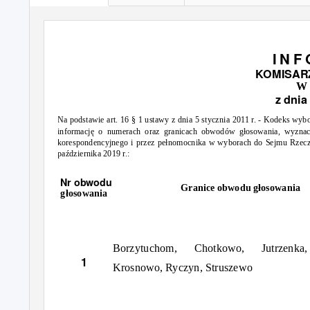
I N F
KOMISAR
W 
z dni
Na podstawie art. 16 § 1
ustawy z dnia 5 stycznia 2011 r. - Kodeks wybo
informację o numerach oraz granicach obwodów głosowania, wyzna
korespondencyjnego i przez pełnomocnika w wyborach
do Sejmu Rzeczy
października 2019
r.:
Nr obwodu
Granice obwodu głosowania
głosowania
Borzytuchom,
Chotkowo,
Jutrzenka,
1
Krosnowo, Ryczyn, Struszewo