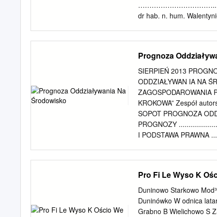
We have been experiencing
…………………………….. data i p
curfews, prohibitions etc.
dr hab. n. hum. Walentyn
życzliwość, Cierpliwość 
3 Dziękuję mojej mamie, 
wszystkim, którzy przyczy
Prognoza Oddziaływ
zmarłemu ojcu… 4 SPIS
WSTĘP………………………
SIERPIEŃ 2013 PROGN
Brusy……………………………
ODDZIAŁYWAN IA NA 
……………………………………
ZAGOSPODAROWANIA P
gminy…………………………
KROKOWA” Zespół autorsk
zabytki……………………………
SOPOT PROGNOZA ODDZI
ochrony zdrowia………
PROGNOZY .......................
zdrowia…………………………
I PODSTAWA PRAWNA ..........
lokalnym.………………………
ODDZIAŁYWANIA NA Ś
wsi………………………………
ZAGOSPODAROWANIA 
felczerzy………………………
.......................................
Pro Fi Le Wyso K Oś
środowiskowe i poło
INFORMACJA O METOD
chorych………………
...................................
Duninowo Starkowo Mod³
4.Leki…………………
ZAWARTOŚCI I GŁÓWN
Duninówko W odnica lata
POWIĄZANIA Z INNYMI DOK
Grabno B Wielichowo S 