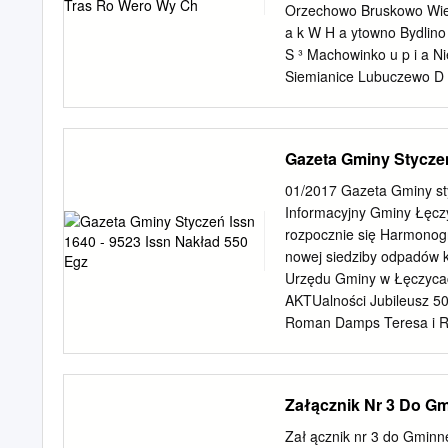
GŁÓWNYCH CELACH P
Orzechowo Bruskowo Wielk
...................................
a k W H a ytowno Bydlin
POWIĄZANIACH Z INNY
S ³ Machowinko u p i a 
.................................
Siemianice Lubuczewo D R
ŚRODOWISKA ...................
a Bukówko a b k yspa Kam
........................................
Lotki t r u y d W n a dl
jezioraudostêpniony Retow
Gazeta Gminy Styczeń
ysoka Gr¹sino Kukowo Gar
œ ³ o c Cz³uchy t i e e ñ 
01/2017 Gazeta Gminy sty
Smo³dzino Siecie latarn
Informacyjny Gminy Łęc
Czo³pino Mrówczyno Wier
rozpocznie się Harmonog
t r z u l d a n W Œwiêcic
nowej siedziby odpadów k
c £okciowe pa³ac h „Ja³
Urzędu Gminy w Łęczycach.
Rumsko Wiatrowo Siod³on
AKTUalności Jubileusz 50
asfalt, drogi rowerowe o 
Roman Damps Teresa i Rys
Litwin Teresa i Jerzy Ma
i Michał Papała Henryka 
dokonali w imieniu Prezy
Załącznik Nr 3 Do G
zternaście par małżeńskich
Kierownik Urzędu Stanu 
Zał ącznik nr 3 do Gmin