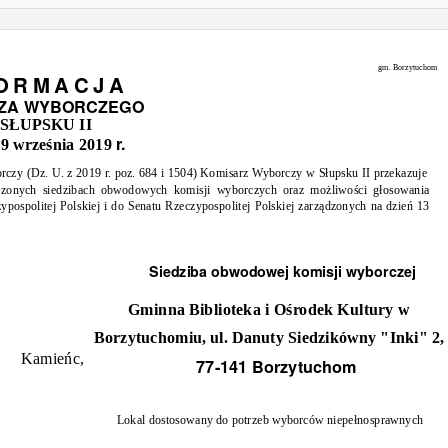
gm. Borzytuchom
 O R M A C J A
ZA WYBORCZEGO
SŁUPSKU II
a
r.
9 września 2019
rczy (Dz. U. z 2019 r. poz. 684 i 1504)
Komisarz Wyborczy w Słupsku II
przekazuje
czonych siedzibach obwodowych komisji wyborczych oraz możliwości głosowania
pospolitej Polskiej i do Senatu Rzeczypospolitej Polskiej
zarządzonych na dzień
13
Siedziba obwodowej komisji wyborczej
Gminna Biblioteka i Ośrodek Kultury w
Borzytuchomiu, ul. Danuty Siedzikówny "Inki" 2,
Kamieńc,
77-141 Borzytuchom
Lokal dostosowany do potrzeb wyborców niepełnosprawnych