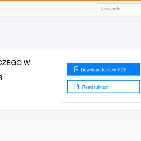
CZEGO W
Download full-text PDF
R
Read full-text