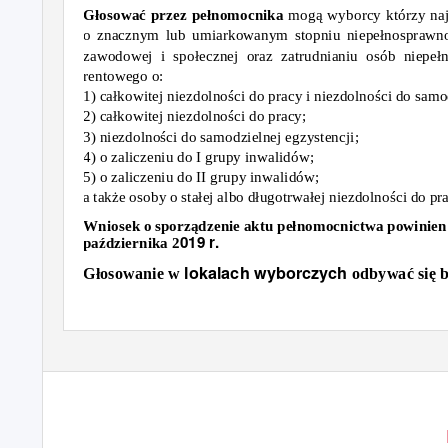
Głosować przez pełnomocnika
mogą wyborcy którzy najp
o znacznym lub umiarkowanym stopniu niepełnosprawn
zawodowej i społecznej oraz zatrudnianiu osób niepe
rentowego o:
1)
całkowitej niezdolności do pracy
i
niezdolności do samod
2) ca
łkowitej niezdolności do pracy;
3
) niezdolności do samodzielnej egzystencji
;
4
) o zaliczeniu do I grupy inwalidów
;
5) o za
liczeniu do II grupy inwalidów;
a
także osoby о stałej albo długotrwałej niezdolności do p
Wniosek o sporządzenie aktu pełnomocnictwa powinie
019 r.
października 2
lokalach wyborczych
Głosowanie w
odbywać się 