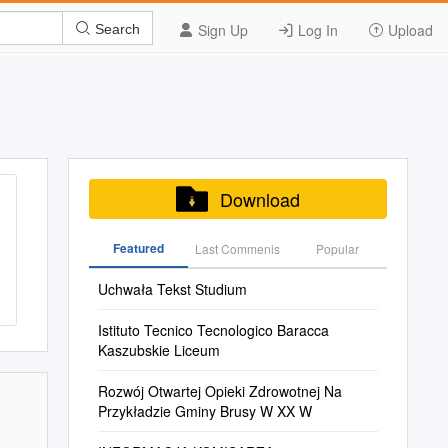
Sign Up
Log In
Upload
Search
Download
Featured
Last Commenis
Popular
Uchwała Tekst Studium
Istituto Tecnico Tecnologico Baracca
Kaszubskie Liceum
Rozwój Otwartej Opieki Zdrowotnej Na
Przykładzie Gminy Brusy W XX W