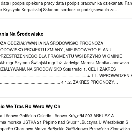
 a different life, due to Covid 19 home–schooling, restrictions,
odpis opiekuna pracy data i podpis pracownika dziekanatu Pan
ie Krystynie Korpalskiej Składam serdeczne podziękowania za
i szczególną wyrozumiałość w pokonaniu Nie tylko naukowych trudności
siostrze i ukochanemu Za pomoc, wsparcie i wyrozumiałość Oraz
nili się do tej pracy. Niniejszą pracę magisterską dedykuję mojemu
ania Na Środowisko
 TREŚCI
………………………………………………………… 5 Rozdział I. Gmin
OZA ODDZIAŁYWAN IA NA ŚRODOWISKO PROGNOZA
………………………………….7 1.Zarys historyczny…… ..
ŚRODOWISKO PROJEKTU ZMIANY „MIEJSCOWEGO PLANU
…………………………7 2. Podział
RZESTRZENNEGO DLA FRAGMENTU WSI BRZYNO W GMINIE
…………………………………….……….14 3. Najważniejsze
i: mgr Szymon Świtajski mgr inż. Jadwiga Marosz Monika Janowska
………………………...………..15 Rozdział II. Ewolucje systemu
AŁYWANIA NA ŚRODOWISKO Spis treści 1. CEL I ZAKRES
……………………………18 1. Reformy ochrony
...................................................................... 4 1.1. WPROWADZENI
………………………………...18 2. Ochrona zdrowia w samorządzi
............................................ 4 1.2. ZAKRES PROGNOZY
…………………22 Rozdział III. Lekarze na
RODOWISKO PROJEKTU ZMIANY MIEJSCOWEGO PLANU
………………………….24 1. Lekarze i
PRZESTRZENNEGO
…………………………………………...24 2. Pielęgniarki, pielęgniarki
................................................................................... 5 1.3.
cio We Tras Ro Wero Wy Ch
żne………………………………….25 3. Placówki leczące
ACH ZASTOSOWANYCH PRZY SPORZĄDZANIU PROGNOZY
……………………………………………27
................................................................... 5 2. INFORMACJE O
a Lêdowo Golêcino Osiedle Lêdowo Krê¿o³ki 203 ARKUSZ A
………………………………………………………………...30
YCH CELACH PROJEKTOWANEGO DOKUMENTU ORAZ JEGO
rnia morska USTKA 21 Pêplino nad S³upi¹” „Buczyna U Wierzbiêcin S
UMENTAMI ........................ 8 2.1. INFORMACJE O ZAWARTOŚCI 
Zapad³e Charnowo Morze Ba³tyckie Ga³êzinowo Przew³oka Zimowiska