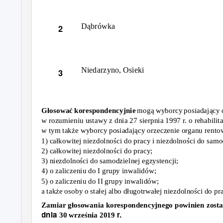
Dąbrówka
2
Niedarzyno, Osieki
3
Głosować korespondencyjnie
mogą wyborcy posiadający 
w rozumieniu ustawy z dnia 27 sierpnia 1997 r.
o rehabili
w tym także wyborcy posiadający orzeczenie organu rento
1)
całkowitej niezdolności do pracy
i
niezdolności do samod
2) c
ałkowitej niezdolności do pracy;
3
) niezdolności do samodzielnej egzystencji;
4
) o zaliczeniu do I grupy inwalidów;
5
) o zaliczeniu do II grupy inwalidów;
a także osoby о stałej albo długotrwałej niezdolności do p
Zamiar głosowania korespondencyjnego powinien zosta
dnia
r.
30 września 2019