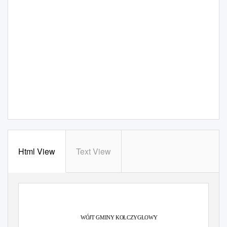
Html View
Text View
WÓJT GMINY KOŁCZYGŁOWY