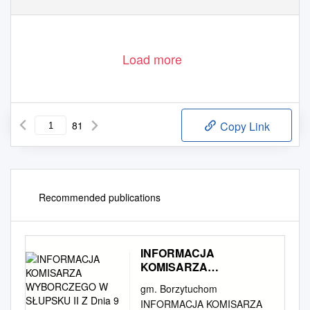
Load more
81
Copy Link
Recommended publications
INFORMACJA
KOMISARZA
WYBORCZEGO W
gm. Borzytuchom
SŁUPSKU II Z Dnia 9
INFORMACJA KOMISARZA
Września 2019 R