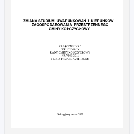
ZMIANA STUDIUM
UWARUNKOWA
Ń
I KIERUNKÓW
ZAGOSPODAROWANIA PRZESTRZENNEGO
GMINY KOŁCZYGŁOWY
Ą
ZAŁ
CZNIK NR 1
DO UCHWAŁY
RADY GMINY KOŁCZYGŁOWY
NR VI/43/2011
Z DNIA 14 MARCA 2011 ROKU
Kołczygłowy marzec 2011