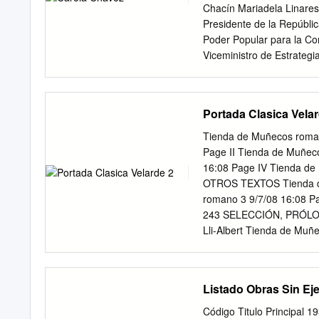
se puede nombrar a varios
Chacín Mariadela Linares 
colonial hay que buscarlo
Presidente de la Repúblic
de la filosofía y de la or
Poder Popular para la Co
intento llevado a cabo po
Viceministro de Estrategi
Comunicacional Sol Linare
diagramación: Saira Arias
Sandra Da Silva María Lu
Portada Clasica Velar
ISBN: 978-980-7426-67-1
República Bolivariana d
Tienda de Muñecos roman
Nuestra Latinoamérica ti
Page II Tienda de Muñec
Constitución, tam- bién.
16:08 Page IV Tienda d
la historia, las luchas po
OTROS TEXTOS Tienda de
ron páginas notables de
romano 3 9/7/08 16:08
Gertrudis Bocane- gra, P
243 SELECCIÓN, PRÓLO
otras. Esta revolución, qu
Lli-Albert Tienda de Muñ
su principal pivote en la
Ayacucho, 2008 Colección
un hecho histórico inédit
lf50120088001486 (rústi
457-0 (rústica) ISBN 97
Listado Obras Sin Ej
Venezuela www.bibliotecay
Gladys García Riera Jefa
Código Titulo Principa