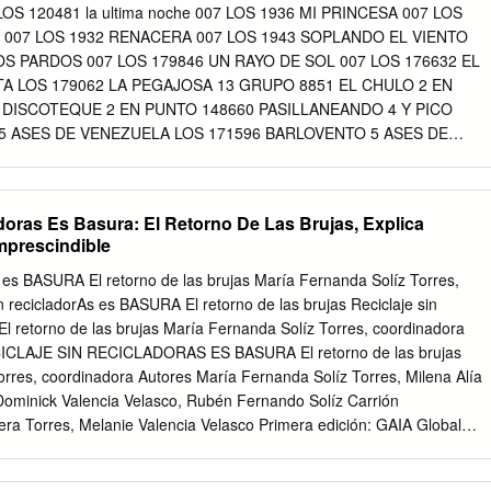
tor: María Elena Gómez Asistentes Editoriales: Shirley Fernández y
S 120481 la ultima noche 007 LOS 1936 MI PRINCESA 007 LOS
ento de Producción: Elizabeth Coronado Asistente de Producción:
 007 LOS 1932 RENACERA 007 LOS 1943 SOPLANDO EL VIENTO
r de Producción: Nabaida Mata Coordinador de Correctores: Henry
OS PARDOS 007 LOS 179846 UN RAYO DE SOL 007 LOS 176632 EL
hamara Gutiérrez, Marijosé Pérez Lezama, Nora López, Andreína
TA LOS 179062 LA PEGAJOSA 13 GRUPO 8851 EL CHULO 2 EN
Concepto gráfico de colección: Juan Fresán Actualización gráfica de
DISCOTEQUE 2 EN PUNTO 148660 PASILLANEANDO 4 Y PICO
a Diagramación: Leopoldo Palís, Juan Francisco Vázquez Impreso en
5 ASES DE VENEZUELA LOS 171596 BARLOVENTO 5 ASES DE
nezuela Tienda de Muñecos romano 3 9/7/08 16:08 Page IX PRÓLOGO
 EL FRUTERO 5 ASES DE VENEZUELA LOS 126303 A BAILAR 50 DE
 Y UN SILENCIOSO INTERVALO LOS RELATOS de Julio Garmendia
 CALLATE CORAZON 50 DE JOSELITO LOS 179657 CAMARON QUE
dos etapas de su vida en Caracas: la primera entre 1917 y 1924, la
LITO LOS 110218 COMPAE HELIODORO 50 DE JOSELITO LOS
doras Es Basura: El Retorno De Las Brujas, Explica
JOSE 50 DE JOSELITO LOS 174774 DOS ROSAS 50 DE JOSELITO
Imprescindible
 50 DE JOSELITO LOS 110220 EL AMOR DE CLAUDIA 50 DE JOSELIT
 50 DE JOSELITO LOS 163053 El Guayabo 50 DE JOSELITO LOS
s es BASURA El retorno de las brujas María Fernanda Solíz Torres,
 JOSELITO LOS 80280 el pajaro amarillo 50 DE JOSELITO LOS 81150
n recicladorAs es BASURA El retorno de las brujas Reciclaje sin
 JOSELITO LOS 179658 EL RESBALON 50 DE JOSELITO LOS 110213 E
l retorno de las brujas María Fernanda Solíz Torres, coordinadora
OSELITO LOS 163056 Festival En Guarare1 50 DE JOSELITO LOS
CICLAJE SIN RECICLADORAS ES BASURA El retorno de las brujas
aleja 50 DE JOSELITO LOS 139087 JOSELITO GUARACHERO 50 DE
rres, coordinadora Autores María Fernanda Solíz Torres, Milena Alía
 ARAÑA PICUA 50 DE JOSELITO LOS 163060 La Burrita 50 DE
ominick Valencia Velasco, Rubén Fernando Solíz Carrión
LA CAPUCHONA 50 DE JOSELITO LOS 80284 LA CASA EN EL AIRE 5
era Torres, Melanie Valencia Velasco Primera edición: GAIA Global
75 LA CIENAGUERA 50 DE JOSELITO LOS 129085 LA COQUETA 50
 Alternatives www.no-burn.org WIEGO Women in Informal Employment:
ng www.wiego.org Universidad Andina Simón Bolívar, Sede Ecuador