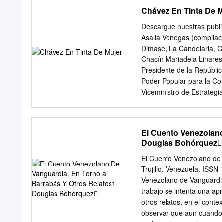
www.uasb.edu.ec ANR Aso
Chávez En Tinta De M
Agradecemos a quienes h
Recicladores del Ecuado
Descargue nuestras pub
María Saquipay, www.rena
Asalia Venegas (compila
Estudios Ecologistas del
Dimase, La Candelaria, 
www.estudiosecologistas.o
Chacín Mariadela Linares 
La Tierra Claudia Quinter
Presidente de la Repúblic
Ana Elizabeth Cuervo, VL
Poder Popular para la Co
María Elsie Álvarez, Mar
Viceministro de Estrategi
Elbia Pisuña, Depósito l
Comunicacional Sol Linare
751-17-1 Cuenca: Asuncio
diagramación: Saira Arias
Simón Bolívar, Sede Ecua
Sandra Da Silva María Lu
El Cuento Venezolano
ISBN: 978-980-7426-66-4
Douglas Bohórquez
República Bolivariana d
Nuestra Latinoamérica ti
El Cuento Venezolano de
Constitución, tam- bién.
Trujillo. Venezuela. IS
la historia, las luchas po
Venezolano de Vanguardi
ron páginas notables de
trabajo se intenta una apr
Gertrudis Bocane- gra, P
otros relatos, en el conte
otras. Esta revolución, qu
observar que aun cuando U