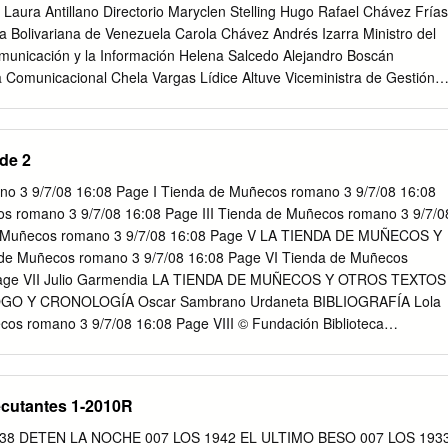
 escritores de este periodo, los rasgos más notables de la cultura
Laura Antillano Directorio Maryclen Stelling Hugo Rafael Chávez Frías
s más que en la literatura en las humanidades, en especial en el camp
a Bolivariana de Venezuela Carola Chávez Andrés Izarra Ministro del
atoria sagrada y profana, en las intervenciones académicas y en el
municación y la Información Helena Salcedo Alejandro Boscán
r fray Juan Antonio Navarrete (1749-1814) en su Teatro enciclopédico.
a Comunicacional Chela Vargas Lídice Altuve Viceministra de Gestión
s Corrección: Iris Yglesias, Francisco Ávila Teresa Ovalles Diseño y
 Ilustraciones: María Centeno Carmen Castillo Ilustración de portada:
cía Díaz de Nazoa Asalia Venegas Depósito legal: lfi 26920123202836
de 2
 María Centeno Rif: G-20009059-6 Agosto, 2012. Impreso en la
e Venezuela en la Imprenta Nacional y Gaceta Oficial PRESENTACIÓN
o 3 9/7/08 16:08 Page I Tienda de Muñecos romano 3 9/7/08 16:08
ene nombre de mujer. Venezue- la tiene nombre de mujer. Nuestra
os romano 3 9/7/08 16:08 Page III Tienda de Muñecos romano 3 9/7/0
 Hablamos de la Madre Tierra, igual, en femenino. Lo femenino permea
e Muñecos romano 3 9/7/08 16:08 Page V LA TIENDA DE MUÑECOS Y
r conquistar libertades. En la liberación de nuestros pueblos, escribie-
 Muñecos romano 3 9/7/08 16:08 Page VI Tienda de Muñecos
 la gesta nombres como Manuela Sáenz, Juana Azurduy, Luisa Cáceres
 Page VII Julio Garmendia LA TIENDA DE MUÑECOS Y OTROS TEXTOS
olicarpa Salaverría, Ana María Campos, Josefa Ca- mejo, entre mucha
GO Y CRONOLOGÍA Oscar Sambrano Urdaneta BIBLIOGRAFÍA Lola
e ha impulsado importantes cam- bios socio-políticos y culturales, tien
ecos romano 3 9/7/08 16:08 Page VIII © Fundación Biblioteca
 Constitución de la República Bolivariana de Vene- zuela, aprobada, en
 Clásica, No 243 Hecho Depósito de Ley Depósito legal
o, por re- feréndum popular en diciembre de 1999.
ca) Depósito legal lf50120088001487 (empastada) ISBN 978-980-276-
8-980-276-458-7 (empastada) Apartado Postal 14413 Caracas 1010 -
ecutantes 1-2010R
acucho.gob.ve Director Editorial: Edgar Páez Coordinadora Editorial:
 Departamento Editorial: Clara Rey de Guido Coordinadora de Editores
l 1938 DETEN LA NOCHE 007 LOS 1942 EL ULTIMO BESO 007 LOS 193