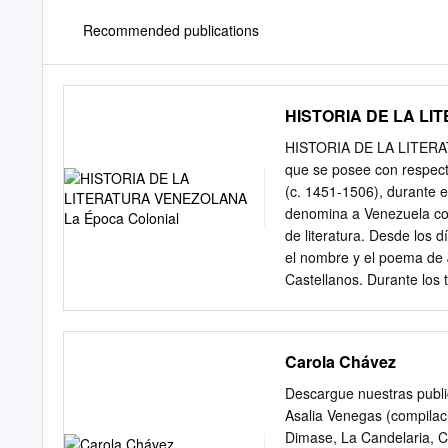
Recommended publications
HISTORIA DE LA LI
HISTORIA DE LA LITERAT
que se posee con respecto
(c. 1451-1506), durante e
denomina a Venezuela com
de literatura. Desde los 
el nombre y el poema de 
Castellanos. Durante los tr
que se conservan en la ac
este país (1808), lo cual 
Historia de José de Ovied
Carola Chávez
últimas décadas del siglo
obra en prosa del periodo 
Descargue nuestras pub
mujer escritora del país 
Asalia Venegas (compila
ella cruzada por un inten
Dimase, La Candelaria, 