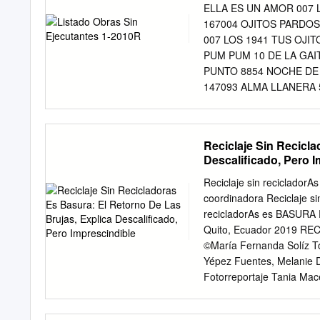
Livia Vargas González Edi
ELLA ES UN AMOR 007 LO
Yely Soler Jefa Departam
167004 OJITOS PARDOS
Jesús David León Auxilia
007 LOS 1941 TUS OJIT
Arrayago Correctores: T
PUM PUM 10 DE LA GAI
Amado y María Bolinches 
PUNTO 8854 NOCHE DE 
colección: Pedro Mancill
147093 ALMA LLANERA 
Venezuela/Printed in Ve
VENEZUELA LOS 157446
DOS ETAPAS LITERARIAS
JOSELITO LOS 113071
se corresponden con las 
SE DUERME 50 DE JOSE
Reciclaje Sin Recicla
segunda de 1939 a 1977.
80279 DAME TU MUJER 
Descalificado, Pero 
LOS 80282 el aguacero
LOS 54023 EL BAILADOR
Reciclaje sin recicladorA
80281 el marinero 50 DE
coordinadora Reciclaje si
el pajaro macua 50 DE
recicladorAs es BASURA E
RON DE VINOLA 50 DE J
Quito, Ecuador 2019 RE
163057 Fiesta En Corr
©María Fernanda Solíz To
JOSELITO LOS 80289 LA
Yépez Fuentes, Melanie D
JOSELITO LOS 110219 
Fotorreportaje Tania Mac
DE JOSELITO LOS 1747
Alliance for Incinerator
DE
Globalizing and Organizi