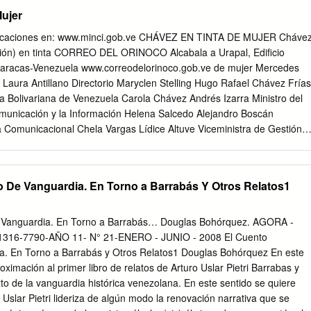
ciación Nacional de Recicladores de Colombia www.anrcolombia.org
ujer
an colaborado con este trabajo RENAREC Red Nacional de
r Pamela Cepeda Vélez, Nohra Padilla Herrera, Magdalena Donoso,
licaciones en: www.minci.gob.ve CHÁVEZ EN TINTA DE MUJER Cháve
rec.com Margarita Orozco, Estibaliz Táboas Pazos IEET Instituto de
ción) en tinta CORREO DEL ORINOCO Alcabala a Urapal, Edificio
 Tercer Mundo Agradecemos a quienes han compartido sus testimonios
Caracas-Venezuela www.correodelorinoco.gob.ve de mujer Mercedes
rg Bogotá: Anatulia Herrera, Nohra Padilla, Isabel Martínez, Ediciones
Laura Antillano Directorio Maryclen Stelling Hugo Rafael Chávez Frías
o, Celina Martínez,
ediciones_latierra@yahoo.com
Marisol Espinoza,
a Bolivariana de Venezuela Carola Chávez Andrés Izarra Ministro del
IR-UOS Maritza Espinoza, Paula Vargas, Liseth Suspes, www.vliruos.b
municación y la Información Helena Salcedo Alejandro Boscán
isol Mogollón. Derechos de autor: 056904 Quito: Laura Guanoluisa,
a Comunicacional Chela Vargas Lídice Altuve Viceministra de Gestión
egal: 006387 Margarita Oyagata, Juana Iza. ISBN La Tierra: 978-9942-
s Corrección: Iris Yglesias, Francisco Ávila Teresa Ovalles Diseño y
na Torres, María Aurora, Bertha Chalco, ISBN Universidad Andina
 Ilustraciones: María Centeno Carmen Castillo Ilustración de portada:
dor: 978-9978-19-956-5 Mariana, María Nugra, Blanca Vera.
cía Díaz de Nazoa Asalia Venegas Depósito legal: lf 26920123202835
 De Vanguardia. En Torno a Barrabás Y Otros Relatos1
 María Centeno Rif: G-20009059-6 Agosto, 2012. Impreso en la
e Venezuela en la Imprenta Nacional y Gaceta Oficial PRESENTACIÓN
ene nombre de mujer. Venezue- la tiene nombre de mujer. Nuestra
 Vanguardia. En Torno a Barrabás… Douglas Bohórquez. AGORA -
 Hablamos de la Madre Tierra, igual, en femenino. Lo femenino permea
SN 1316-7790-AÑO 11- N° 21-ENERO - JUNIO - 2008 El Cuento
r conquistar libertades. En la liberación de nuestros pueblos, escribie-
a. En Torno a Barrabás y Otros Relatos1 Douglas Bohórquez En este
 la gesta nombres como Manuela Sáenz, Juana Azurduy, Luisa Cáceres
oximación al primer libro de relatos de Arturo Uslar Pietri Barrabas y
olicarpa Salaverría, Ana María Campos, Josefa Ca- mejo, entre mucha
xto de la vanguardia histórica venezolana. En este sentido se quiere
e ha impulsado importantes cam- bios socio-políticos y culturales, tien
slar Pietri lideriza de algún modo la renovación narrativa que se