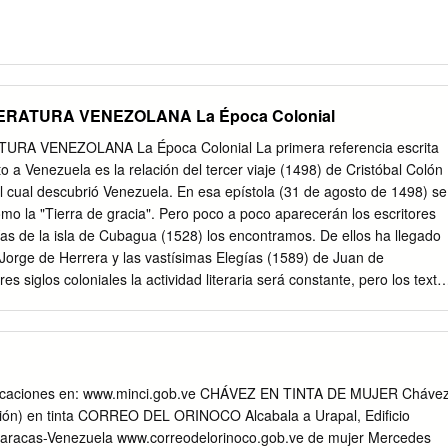
TERATURA VENEZOLANA La Época Colonial
URA VENEZOLANA La Época Colonial La primera referencia escrita
 a Venezuela es la relación del tercer viaje (1498) de Cristóbal Colón
l cual descubrió Venezuela. En esa epístola (31 de agosto de 1498) se
o la "Tierra de gracia". Pero poco a poco aparecerán los escritores
días de la isla de Cubagua (1528) los encontramos. De ellos ha llegado
Jorge de Herrera y las vastísimas Elegías (1589) de Juan de
es siglos coloniales la actividad literaria será constante, pero los texto
tualidad son escasos, debido a la tardía instalación de la imprenta en
impidió a muchos escritores editar sus libros. Pese a ello, de 1723 es la
o y Baños, la mayor obra literaria del barroco venezolano; de las
 XVIII procede el Diario (1771-1792) de Francisco de Miranda, la mayo
colonial. De fines del mismo siglo es la obra poética de la primera
licaciones en: www.minci.gob.ve CHÁVEZ EN TINTA DE MUJER Cháve
de la que se tiene noticia: sor María de los Ángeles (1765-1818?), toda
ción) en tinta CORREO DEL ORINOCO Alcabala a Urapal, Edificio
so sentimiento místico inspirado en santa Teresa de Jesús. Pese a que
Caracas-Venezuela www.correodelorinoco.gob.ve de mujer Mercedes