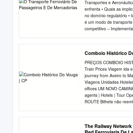
dos Santos) E-mail:
info@
Transportes e Aeronáutic
Internet Director: Vítor 
enfrenta • Quais as implic
Silva OPINIÃO Conselho r
no domínio regulatório • 
Mateus, José Aguiar, Ter
é um modo de transporte f
LEIS DO PATRIMÓNIO Secr
competitivo – Implementa
fiscais nos impostos Alex
Desenvolver conhecimento
desenvolvimento – Actuali
ambições para enfrentar 
Comboio Histórico D
Laboratório Associado de 
Passageiros < 30 m/km –
PREÇOS COMBOIO HISTÓR
kg/pass – Suburbano 240 
Train Prices Viagem ida e
1.0 x106 km • Velocidade
journey from Aveiro to Ma
Ruído interior 65 dBA • C
Viagens Unidades Hotelei
M€ – LRV 2.5 M€ – Locom
offices UM NOVO CAMINHO 
ibérica p/ bitola europe
agents | Hotels | Tour 
Laboratório Associado de
ROUTE Bilhete não reem
eficiente energéticament
be refunded and/or reis
gasta 3 a 10 vezes menos
Aveiro: Email:
cohistoric
em comboios Alfa Pendul
The Railway Network 
Pendular, Intercidades a
Red Ferroviaria De L