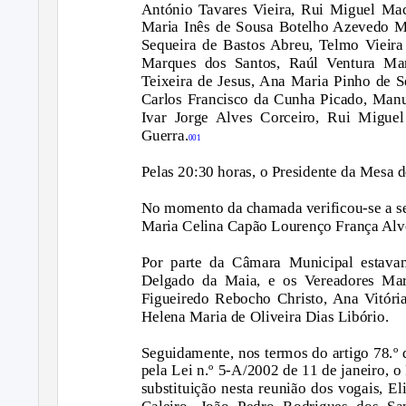
António Tavares Vieira, Rui Miguel Mac
Maria Inês de Sousa Botelho Azevedo M
Sequeira de Bastos Abreu, Telmo Vieira
Marques dos Santos, Raúl Ventura Mar
Teixeira de Jesus, Ana Maria Pinho de 
Carlos Francisco da Cunha Picado, Manu
Ivar Jorge Alves Corceiro, Rui Migue
Guerra.
001
Pelas 20:30 horas, o Presidente da Mesa d
No momento da chamada verificou-se a se
Maria Celina Capão Lourenço França Alv
Por parte da Câmara Municipal estava
Delgado da Maia, e os Vereadores Mar
Figueiredo Rebocho Christo, Ana Vitór
Helena Maria de Oliveira Dias Libório.
Seguidamente, nos termos do artigo 78.º 
pela Lei n.º 5-A/2002 de 11 de janeiro, 
substituição nesta reunião dos vogais, El