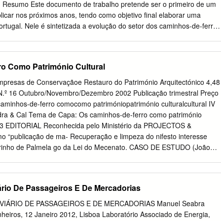
res locais para captar as fotografias mais instagramáveis. Tudo o que
 Resumo Este documento de trabalho pretende ser o primeiro de um
ste roteiro encontrará todas as informações úteis relativas aos diversos
licar nos próximos anos, tendo como objetivo final elaborar uma
e- cer pelo caminho.
ortugal. Nele é sintetizada a evolução do setor dos caminhos-de-ferro
ica da disponibilidade de serviços ferroviários, quer sob a ótica das
 as infraestruturas ou prestaram esse serviço. Abstract This working
 one of a set to be prepared and published along the next years, with
o Como Património Cultural
ring a Business History of Portugal. It summarizes the evolution of the
, both from the perspective of the availability of the railway service, and
mpresas de Conservaçãoe Restauro do Património Arquitectónico 4,48
 firms that built the infrastructure or provided that service. Palavras-
– N.º 16 Outubro/Novembro/Dezembro 2002 Publicação trimestral Preço
de-ferro, empresas ferroviárias. Keywords Portugal, railroads, railway
minhos-de-ferro comocomo patrimóniopatrimónio culturalcultural IV
 JEL classification L92 – caminhos-de-ferro e outros transportes de
edra & Cal Tema de Capa: Os caminhos-de-ferro como património
 other surface transports 1 Plano Apresentação geral O setor ferroviári
2 33 EDITORIAL Reconhecida pelo Ministério da PROJECTOS &
 40 do século XIX 2 – A construção da rede
 “publicação de ma- Recuperação e limpeza do nifesto interesse
lourinho de Palmela go da Lei do Mecenato. CASO DE ESTUDO (João
e-Ferro de Benguela: N.º 16 - Outubro/Novembro/Dezembro 2002
o 34 Propriedade e edição: em solo angolano GECoRPA – Grémio das
& ESTALEIROS Conservação e Restauro do Património (V. Cóias e
ário De Passageiros E De Mercadorias
res) Antigo Convento Arquitectónico de Santa Marta em Lisboa Rua
 Esqº 8 (Carlos Sá Nogueira) 1050 - 170 Lisboa CASO DE ESTUDO Tel.
IÁRIO DE PASSAGEIROS E DE MERCADORIAS Manuel Seabra
7 996 O Metropolitano de Lisboa http://www.gecorpa.pt 36 (Alderico
eiros, 12 Janeiro 2012, Lisboa Laboratório Associado de Energia,