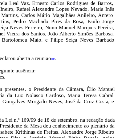
ela Leal Vaz, Ernesto Carlos Rodrigues de Barros,
ineiro, Rafael Alexandre Lopes Nevado, Maria Inês
 Martins, Carlos Mário Magalhães Anileiro, Antero
tins, Pedro Machado Pires da Rosa, Paulo Jorge
Seiça Neves Ferreira, Nuno Manuel Marques Pereira,
el Vieira dos Santos, João Alberto Simões Barbosa,
l Bartolomeu Maio, e Filipe Seiça Neves Barbado
eclarou aberta a reunião
.
002
guinte ausência:
es.
m presentes, o Presidente da Câmara, Élio Manuel
ia da Luz Nolasco Cardoso, Maria Teresa Cabral
ia Gonçalves Morgado Neves, José da Cruz Costa, e
da Lei n.º 169/99 de 18 de setembro, na redação dada
o Presidente da Mesa deu conhecimento ao plenário da
isabete Krithinas de Freitas, Alexandre Jorge Ribeiro