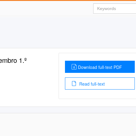
embro 1.º
Download full-text PDF
Read full-text