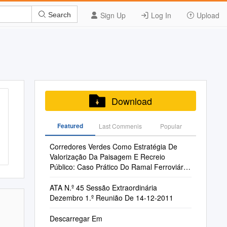
Sign Up
Log In
Upload
Search
Download
Featured
Last Commenis
Popular
Corredores Verdes Como Estratégia De
Valorização Da Paisagem E Recreio
Público: Caso Prático Do Ramal Ferroviário
De Aljustrel
ATA N.º 45 Sessão Extraordinária
Dezembro 1.º Reunião De 14-12-2011
Descarregar Em