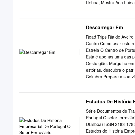
Lisboa; Mestre Ana Luísa 
especialista 2015 AGRAD
Ribeiro, por todo o apoi
que partilhou tanto neste
Descarregar Em
Agronomia. À Infraestrutu
Lara Rodrigues, por toda 
Road Trips Ria de Aveiro
trabalho. Ao CEAP, em esp
Centro Como usar este ro
por toda a ajuda na proc
Estrela O Centro de Portu
pela rápida disponibilida
Esta é apenas uma das pr
Sr. Eduardo Moreira pela 
Oeste gião. Mergulhe em 
sobre Aljustrel e as suas
estórias, descubra o pat
Municipal de Lisboa, por
Coimbra Prepare a sua v
tanto da minha área. Con
casa, para Viseu Dão Laf
elétrico ou avance para a
também en- contrará dica
Estudos De História E
Desta forma garantimos u
o habita. O que pode esp
Série Documentos de Trab
local. Esqueça a autoest
Portugal O setor ferrov
eles próprios, uma exper
ULisboa) ISSN 2183-1785 
Humanidade, as praias ma
Estudos de História Empr