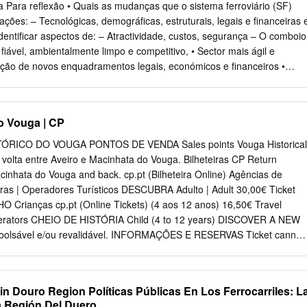
gecorpa.pt
E-PEDRA E CAL Nipc: 503 980 820 O caminho-de-ferro na
a Para reflexão • Quais as mudanças que o sistema ferroviário (SF)
Cóias e Silva 10 (José Maria Lobo de Carvalho) Coordenação: Leonor
ações: – Tecnológicas, demográficas, estruturais, legais e financeiras 
edactorial: João Appleton, João As lições da história Mascarenhas
Identificar aspectos de: – Atractividade, custos, segurança – O comboio
esa ferroviária portuguesa 37 Campos Coelho (Arménio Matias) AS
iável, ambientalmente limpo e competitivo, • Sector mais ágil e
etariado: Elsa Fonseca Colaboram neste número: Injustiça e fraude
ção de novos enquadramentos legais, económicos e financeiros •
andra Abreu, A. Jaime Martins, 13 sobre o património imobiliário A.
, aptidões e competências investindo em: – Investigação e
zação tecnológica • Novos talentos e pessoal qualificado com
os desafios do SF. Ordem dos Engenheiros, 12 Janeiro 2012, Lisboa 2
o Vouga | CP
Energia, Transportes e Aeronáutica Indicadores • Declives –
 Mercadoria 12 – 18 m/km • Massa/passageiro – Inter-cidades 1000
ICO DO VOUGA PONTOS DE VENDA Sales points Vouga Historical
kg/pass • Cargas por eixo 22.5 - 30 t • Reperfilagem de rodados 0.2-
 volta entre Aveiro e Macinhata do Vouga. Bilheteiras CP Return
 de detecção de defeitos 40-80 km/h • Ruído exterior (25 m) 90 dBA •
cinhata do Vouga and back. cp.pt (Bilheteira Online) Agências de
rashworthiness: Energia absorvida na frente 5 MJ • Custos – Metro 4.5
ras | Operadores Turísticos DESCUBRA Adulto | Adult 30,00€ Ticket
otivas 4 M€ – Nova linha convencional 3 M€/km – Reconversão bitola
Crianças cp.pt (Online Tickets) (4 aos 12 anos) 16,50€ Travel
ia .45 M€/km Ordem dos Engenheiros, 12 Janeiro 2012, Lisboa 3
Operators CHEIO DE HISTÓRIA Child (4 to 12 years) DISCOVER A NEW
 Energia, Transportes e Aeronáutica Pontos fortes do SF 1. Mais
bolsável e/ou revalidável. INFORMAÇÕES E RESERVAS Ticket cannot
e e o mais amigo do ambiente – Um passageiro a viajar num comboio
sued. Informations and Booking FULL OF HISTORY Viagens de ligação 
 combustivel por km que um passageiro no sistema rodoviário 2.
o@cp.pt
Connecting journeys to Aveiro: 30% de desconto nas viagens
ar, Intercidades e Regional. DESCONTOS Discounts 30% off Alfa
in Douro Region Políticas Públicas En Los Ferrocarriles: L
nd Regional train journeys. 2€ viagem ida e volta nos Comboios Urbano
a Región Del Duero