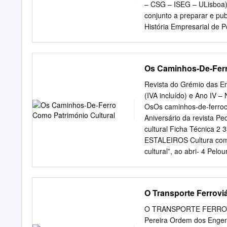
tradicionais nem os melho
– CSG – ISEG – ULisboa)
precisa saber No final de
conjunto a preparar e pub
recursos que vamos conh
História Empresarial de P
em Portugal, quer sob a ót
empresas que construíram
paper aims to be the first
Os Caminhos-De-Ferr
the final purpose of prepa
railroad sector in Portugal
Revista do Grémio das E
from the perspective of the
(IVA incluído) e Ano IV 
chave Portugal, caminhos-
OsOs caminhos-de-ferroca
firms. Classificação JEL /
Aniversário da revista P
superfície / railroads and
cultural Ficha Técnica 
1 – Projeto na década de
ESTALEIROS Cultura como
cultural”, ao abri- 4 Pe
Varandas) Os Caminhos-d
património luso-britânic
Empresas de PROJECTOS 
O Transporte Ferrovi
Silva e A. Segadães Tava
Pedro Nunes, n.º 27, 1.º
O TRANSPORTE FERROV
213 542 336, Fax: 213 15
Pereira Ordem dos Engenh