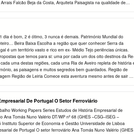
Arrais Falcão Beja da Costa, Arquiteta Paisagista na qualidade de
ECIMENTOS Ao meu orientador, Arquiteto Paisagista Luís Paulo
o e acompanhamento nesta dissertação e por todos os conhecimentos
 processo como durante os anos que passei no Instituto Superior de
ras de Portugal (que inclui a antiga REFER), em especial à Arquiteta
a ajuda, disponibilidade e simpatia que forneceu no decurso deste
 1 dia é bom, 2 é ótimo, 3 nunca é demais. Património Mundial do
ecial à Arq.ª Paisagista Selma Pena e Arq.ª Paisagista Natália Cunha,
teiro… Beira Baixa Escolha a região que quer conhecer Serra da
ura e tratamento de informação SIG. Ao Arq.º Paisagista Nuno Lecoq
gal é um território vasto e rico em ex- Médio Tejo periências únicas.
de, ajuda e simpatia que ofereceu na fase de análise deste trabalho. Ao
opostas que temos para si: uma por cada um dos oito destinos da Re
receção calorosa e partilha de tantas histórias e informação important
cada uma destas regiões, cada uma Ria de Aveiro repleta de história 
 minas. À Unidade de Intervenção Territorial Norte (UITN), da Câmara
rimónio, as paisagens e muitos segredos bem guardados. Região de
 me aceitar como estagiária durante 3 meses, período no qual aprendi
iagem Região de Leiria Comece esta aventura mesmo antes de sair de
hecimentos esses que aplico agora neste trabalho.
ões que nada falhe. Saiba, em cada etapa, onde carregar o seu carro
s páginas finais deste roteiro, onde, para além de conselhos úteis,
s verdes para uma viagem mais sustentá- vel e amiga do ambiente.
mpresarial De Portugal O Setor Ferroviário
ma viagem tão agradável para quem visita o território como para que
erar Ao longo deste roteiro damos-lhe as melhores dicas sobre cada
alho Working Papers Series Estudos de História Empresarial de
rada e aventure-se pelo Cen- tro de Portugal por caminhos que são,
iário Ana Tomás Nuno Valério DT/WP nº 68 (GHES –CSG–ISEG –
iência. Descubra os muitos museus, o Património Mundial da
Instituto Superior de Economia e Gestão Universidade de Lisboa
is belas e as mais secretas, sem nunca esquecer as iguarias
esarial de Portugal O setor ferroviário Ana Tomás Nuno Valério (GHES