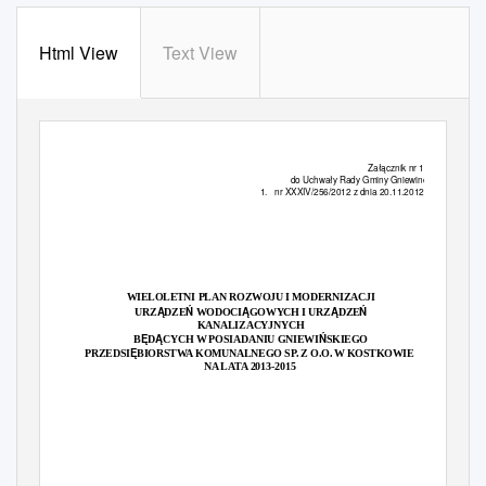
Html View
Text View
Zał
ą
cznik nr 1
do Uchwały Rady Gminy Gniewino
1. nr
XXXIV/256/2012 z dnia 20.11.2012r.
WIELOLETNI PLAN ROZWOJU I MODERNIZACJI
Ą
Ń
Ą
Ą
Ń
URZ
DZE
WODOCI
GOWYCH I URZ
DZE
KANALIZACYJNYCH
Ę
Ą
Ń
B
D
CYCH W POSIADANIU GNIEWI
SKIEGO
Ę
PRZEDSI
BIORSTWA KOMUNALNEGO SP. Z O.O. W KOSTKOWIE
NA LATA 2013-2015