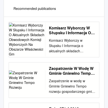
Recommended publications
Komisarz Wyborczy W
Słupsku I Informacja O
Aktualnych Składach
Komisarz Wyborczy w
Obwodowych Komisji
Słupsku I Informacja o
Wyborczych Na
aktualnych składach
Obszarze Właściwości
obwodowych komisji
Gm
wyborczych na obszarze
właściwości gm. Cewice
Zaopatrzenie W Wodę W
Obwodowa Komisja Wyborcza
Gminie Gniewino Tempo
Nr 1, Zespół Szkół w
Rozwoju
Zaopatrzenie w wodę w
Cewicach, ul. Wincentego
Gminie Gniewino Tempo
Witosa 65, 84-312 Cewice: 1.
rozwoju gospodarczego gminy
Małgorzata Maria Broda,
Gniewino jest w znacznym
uzupełnienie składu
stopniu uzależnione od
(Komisarz Wyborczy), zam.
panujących w jej obrębie