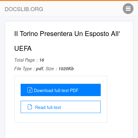
DOCSLIB.ORG
II Torino Presentera Un Esposto All'
UEFA
Total Page：
16
File Type：
pdf
, Size：
1020Kb
Download full-text PDF
Read full-text